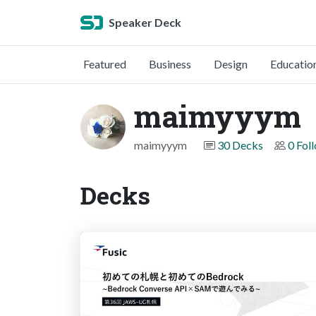
Speaker Deck
Featured
Business
Design
Educatio
maimyyym
maimyyym
30 Decks
0 Fol
Decks