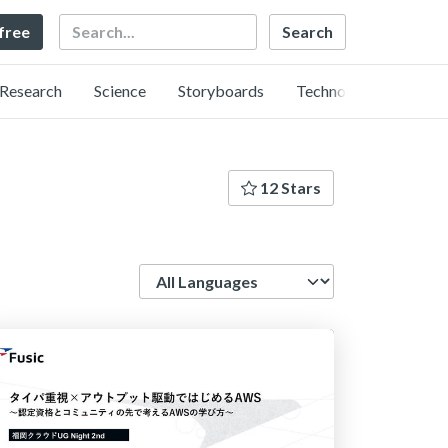
Search
 free
Research
Science
Storyboards
Technology
12 Stars
Language