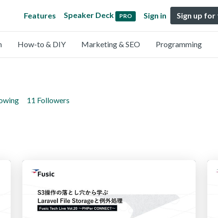
Speaker Deck
Features
Sign in
Sign up for
PRO
n
How-to & DIY
Marketing & SEO
Programming
lowing
11 Followers