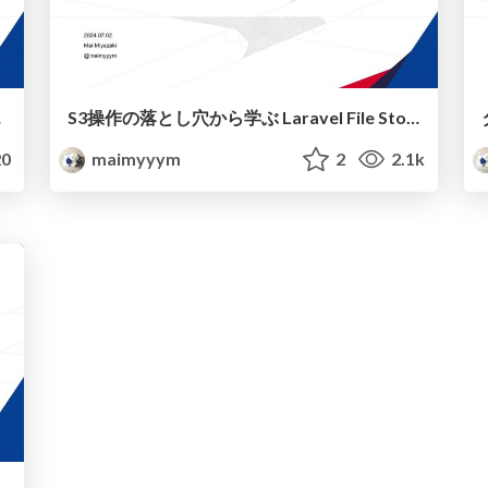
んでみる~
S3操作の落とし穴から学ぶ Laravel File Storageと例外処理
0
maimyyym
2
2.1k