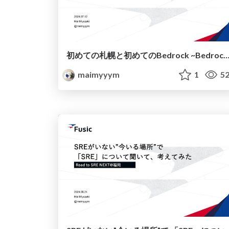
初めての札幌と初めてのBedrock ~Bedrock Converse API×SAMで遊
maimyyym
1
52