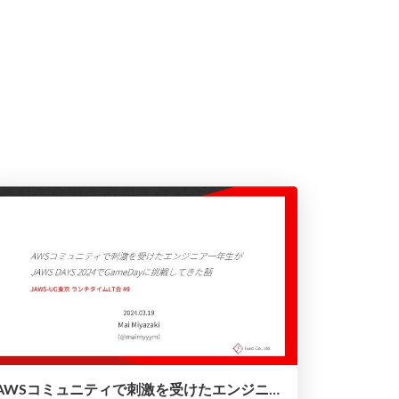
AWSコミュニティで刺激を受けたエンジニア一年生がJAWS DAYS 2024でGameDayに挑戦してきた話