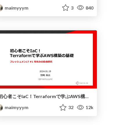
maimyyym
3
840
初心者こそIaC！Terraformで学ぶAWS構築の基礎
maimyyym
32
12k