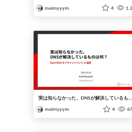
maimyyym
4
1.
実は知らなかった、DNSが解決しているものは何？
maimyyym
4
67