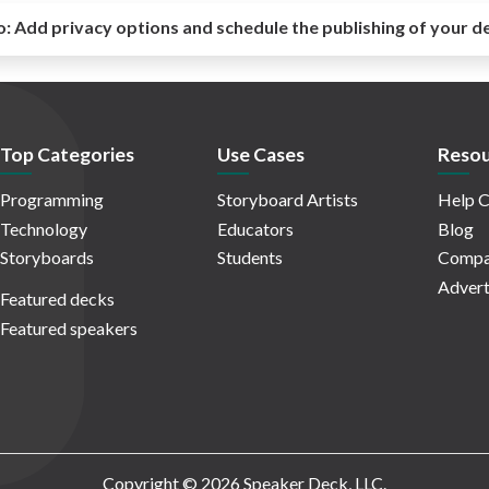
o:
Add privacy options and schedule the publishing of your d
Top Categories
Use Cases
Resou
Programming
Storyboard Artists
Help C
Technology
Educators
Blog
Storyboards
Students
Compa
Advert
Featured decks
Featured speakers
Copyright © 2026 Speaker Deck, LLC.