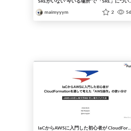
SREがいない”今いる場所”で 「SR
maimyyym
2
56
IaCからAWSに入門した初心者が CloudFormationを通して考えた「AW