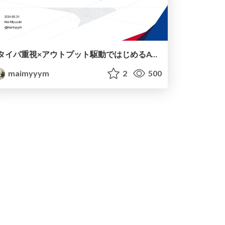
タイパ重視×アウトプット駆動ではじめるAWS 〜認定資格とコミュニティの先で考えるAWSの学び方〜
maimyyym
2
500