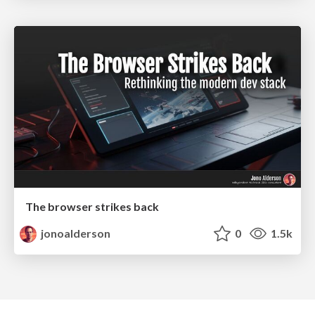
The browser strikes back
jonoalderson
0
1.5k