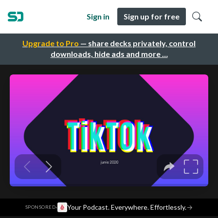
Sign in
Sign up for free
Upgrade to Pro
— share decks privately, control
downloads, hide ads and more …
·
Your Podcast. Everywhere. Effortlessly.
→
SPONSORED