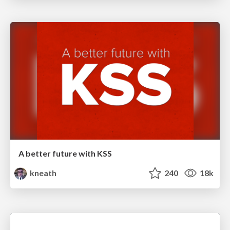
A better future with KSS
kneath
240
18k