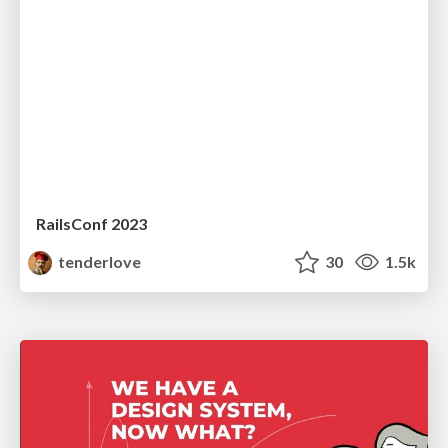
RailsConf 2023
tenderlove
30
1.5k