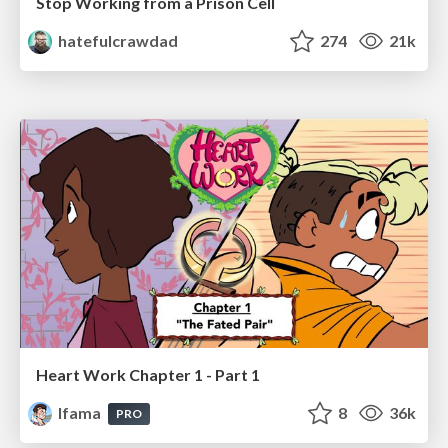
Stop Working from a Prison Cell
hatefulcrawdad
274
21k
Heart Work Chapter 1 - Part 1
lfama
8
36k
PRO