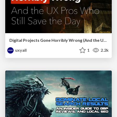
Digital Projects Gone Horribly Wrong (And the UX Pros Who Still Save the Day) - Dean Schuster
uxyall
1
2.2k