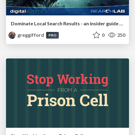
Dominate Local Search Results - an insider guide to GBP, reviews, and Local SEO
greggifford
0
250
PRO