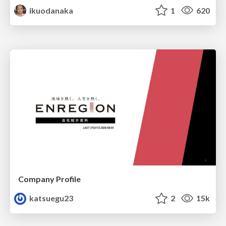
ikuodanaka
1
620
Company Profile
katsuegu23
2
15k