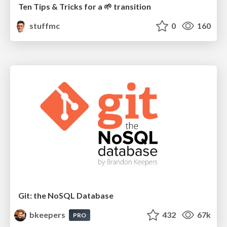
Ten Tips & Tricks for a 🌱 transition
stuffmc
0
160
Git: the NoSQL Database
bkeepers
432
67k
PRO