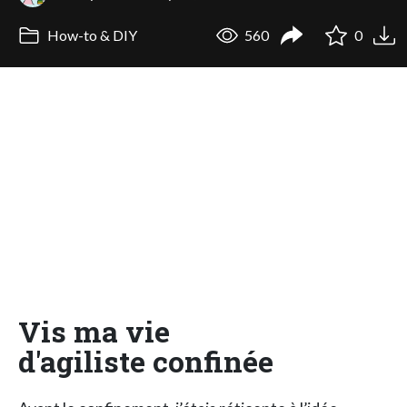
How-to & DIY
560
0
Vis ma vie
d'agiliste confinée