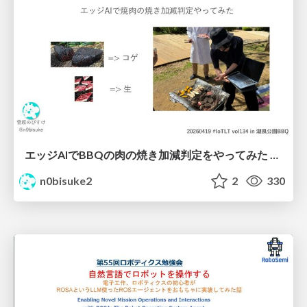
エッジAIでBBQの肉の焼き加減判定をやってみた #iotlt #seeed
n0bisuke2
2
330