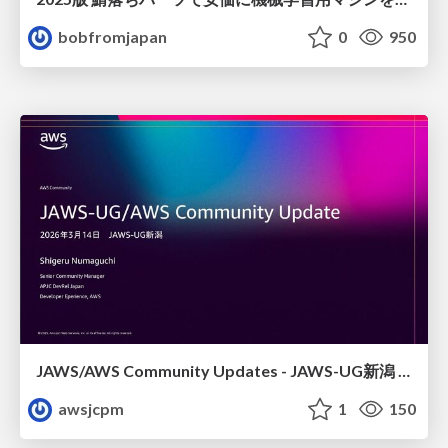
bobfromjapan
0
950
JAWS/AWS Community Updates - JAWS-UG新潟 #29
awsjcpm
1
150