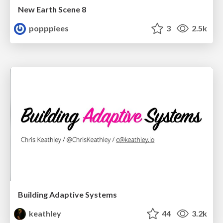
New Earth Scene 8
popppiees
3
2.5k
Building Adaptive Systems
keathley
44
3.2k