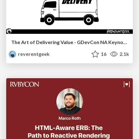
The Art of Delivering Value - GDevCon NA Keynote
reverentgeek
16
2.1k