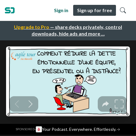
Sign in
Sign up for free
Upgrade to Pro
— share decks privately, control
downloads, hide ads and more …
·
Your Podcast. Everywhere. Effortlessly.
→
SPONSORED