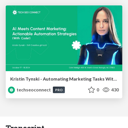
Kristin Tynski - Automating Marketing Tasks With AI
techseoconnect
0
430
PRO
Transcript