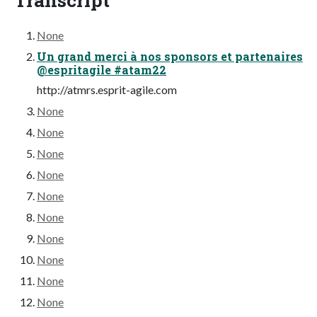
None
Un grand merci à nos sponsors et partenaires
@espritagile #atam22
http://atmrs.esprit-agile.com
None
None
None
None
None
None
None
None
None
None