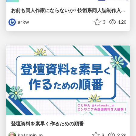
お前も同人作家にならないか? 技術系同人誌制作入門
arkw
3
120
登壇資料を素早く作るための順番
kotomin_m
9
2.2k