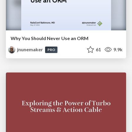
Why You Should Never Use an ORM
jnunemaker
61
9.9k
PRO