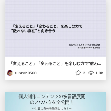
「変えること」「変わること」を楽しむ力で"敵わない存在"と向き合う
subroh0508
2
1.8k