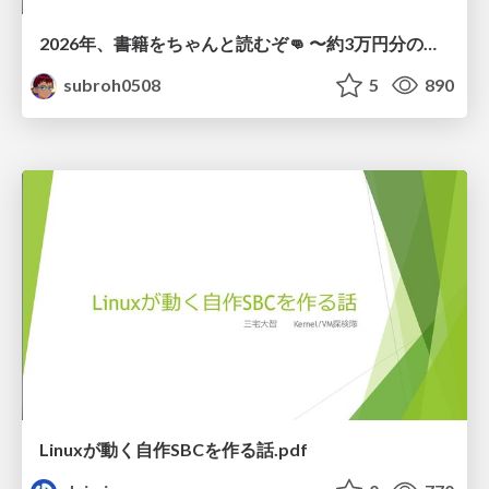
2026年、書籍をちゃんと読むぞ👊 〜約3万円分の書籍を積読にしないためにやること〜
subroh0508
5
890
Linuxが動く自作SBCを作る話.pdf