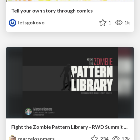
Tell your own story through comics
letsgokoyo
1
1k
Fight the Zombie Pattern Library - RWD Summit 2016
marcelosomers
234
17k