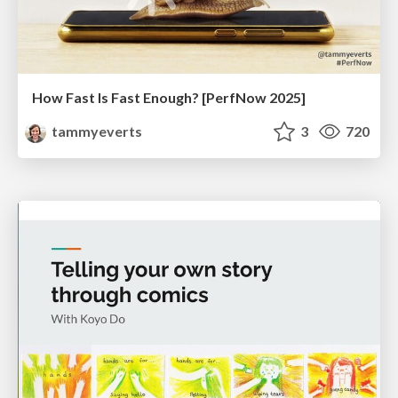
How Fast Is Fast Enough? [PerfNow 2025]
tammyeverts
3
720