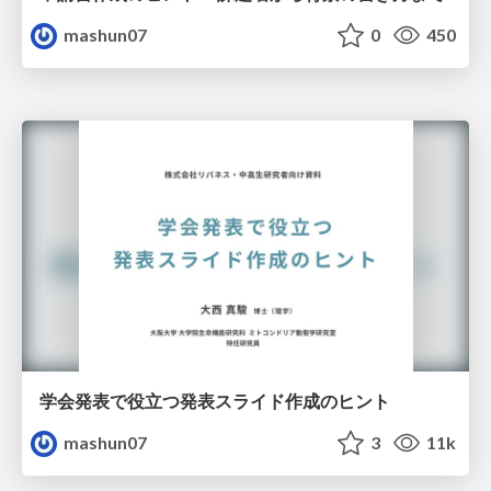
mashun07
0
450
学会発表で役立つ発表スライド作成のヒント
mashun07
3
11k