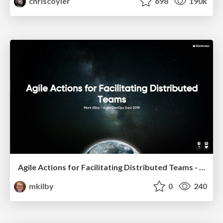
chriscoyier
698
190k
Agile Actions for Facilitating Distributed Teams - ADO2019
mkilby
0
240