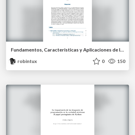
Fundamentos, Caracteristicas y Aplicaciones de los Modulos NumPy , Matplotlib y Pandas
robintux
0
150