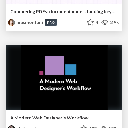
Conquering PDFs: document understanding beyond plain text
inesmontani
4
2.9k
PRO
A Modern Web Designer's Workflow