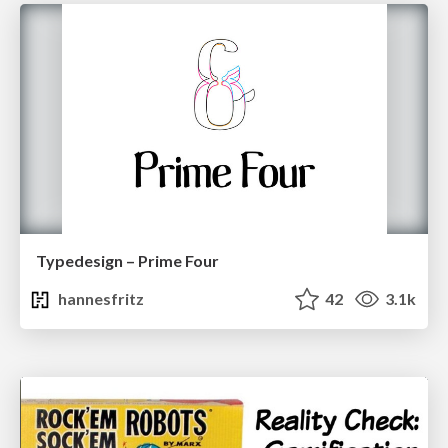
Typedesign – Prime Four
hannesfritz
42
3.1k