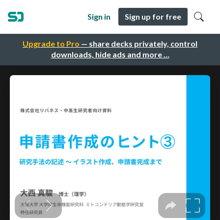
Sign in
Sign up for free
Upgrade to Pro
— share decks privately, control
downloads, hide ads and more …