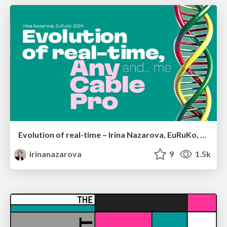
Evolution of real-time – Irina Nazarova, EuRuKo, 2024
irinanazarova
9
1.5k