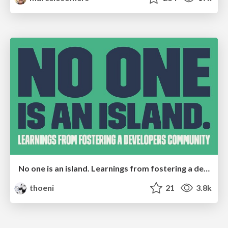
No one is an island. Learnings from fostering a developers community.
thoeni
21
3.8k