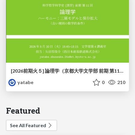
[2026前期火５] 論理学（京都大学文学部 前期 第11回）「ハーモニー：三層モデルと保存拡大」
yatabe
0
210
Featured
See All Featured