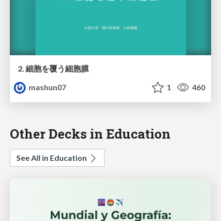
2. 細胞を覆う細胞膜
mashun07
1
460
Other Decks in Education
See All in Education