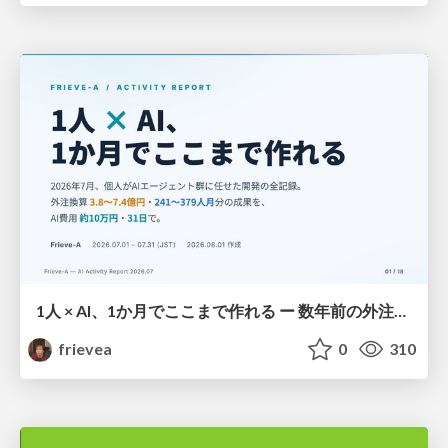
1人 × AI、1か月でここまで作れる ー 数年前の外注換算3.8〜7.4億円・241〜379人月分の作業を、AI費用 約10万円・31日で
frievea
0
310