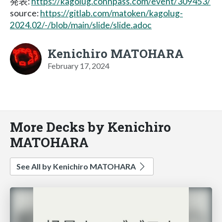
発表:
https://kagolug.connpass.com/event/309453/
source:
https://gitlab.com/matoken/kagolug-
2024.02/-/blob/main/slide/slide.adoc
Kenichiro MATOHARA
February 17, 2024
More Decks by Kenichiro
MATOHARA
See All by Kenichiro MATOHARA