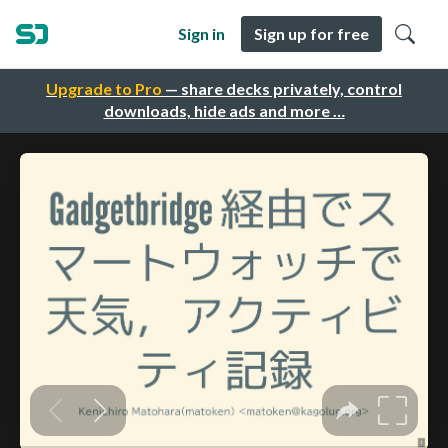
Sign in
Sign up for free
Upgrade to Pro
— share decks privately, control
downloads, hide ads and more …