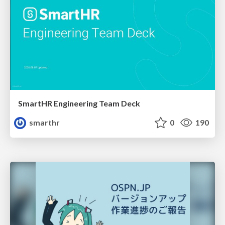
SmartHR Engineering Team Deck
smarthr
0
190