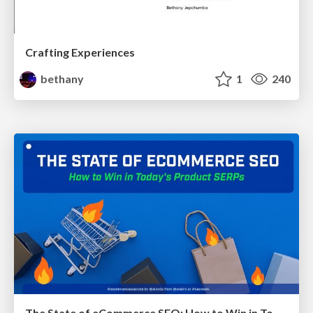
Crafting Experiences
bethany
1
240
The State of eCommerce SEO: How to Win in Today's Products SERPs - #SEOweek