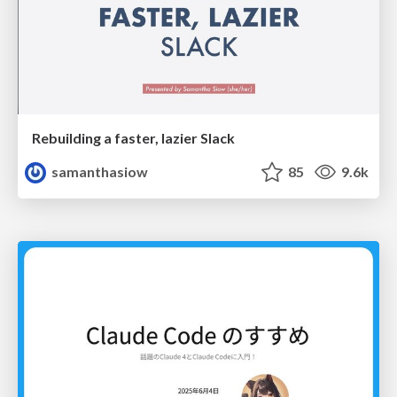
Rebuilding a faster, lazier Slack
samanthasiow
85
9.6k