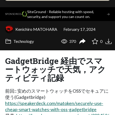
SiteGround - Reliable hosting with speed,
·
→
SPONSORED
security, and support you can count on.
Kenichiro MATOHARA
February 17, 2024
Technology
370
0
GadgetBridge 経由でスマ
ートウォッチで天気，アク
ティビティ記録
前回:: 安めのスマートウォッチをOSSでセキュアに
使う(Gadgetbridge)
https://speakerdeck.com/matoken/securely-use-
cheap-smart-watches-with-oss-gadgetbridge