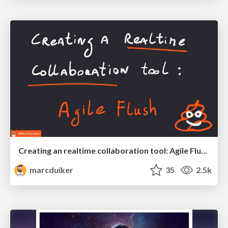
Creating an realtime collaboration tool: Agile Flush - .NET Oxford
marcduiker
35
2.5k