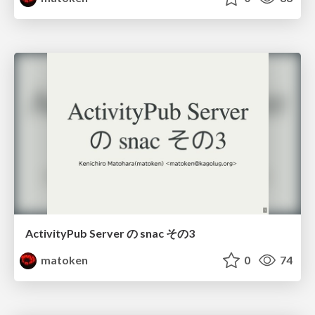
ActivityPub Server の snac その3
matoken
0
74