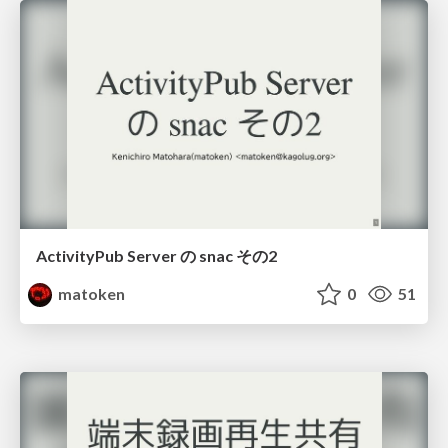
ActivityPub Server の snac その2
matoken
0
51