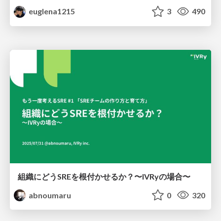
euglena1215
3
490
組織にどうSREを根付かせるか？〜IVRyの場合〜
abnoumaru
0
320