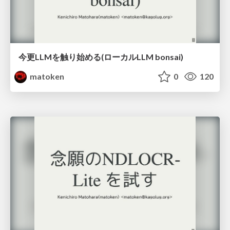
今更LLMを触り始める(ローカルLLM bonsai)
matoken
0
120