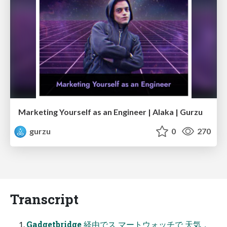
Marketing Yourself as an Engineer | Alaka | Gurzu
gurzu
0
270
Transcript
Gadgetbridge 経由でス マートウォッチで 天気，