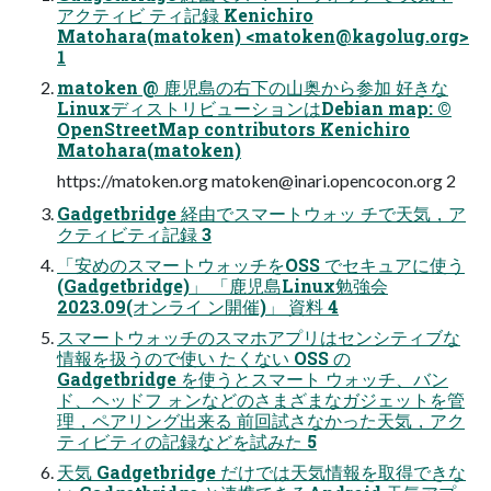
アクティビ ティ記録 Kenichiro
Matohara(matoken) <
matoken@kagolug.org
>
1
matoken @ 鹿児島の右下の山奥から参加 好きな
LinuxディストリビューションはDebian map: ©
OpenStreetMap contributors Kenichiro
Matohara(matoken)
https://matoken.org
matoken@inari.opencocon.org
2
Gadgetbridge 経由でスマートウォッ チで天気，ア
クティビティ記録 3
「安めのスマートウォッチをOSS でセキュアに使う
(Gadgetbridge)」 「鹿児島Linux勉強会
2023.09(オンライ ン開催)」 資料 4
スマートウォッチのスマホアプリはセンシティブな
情報を扱うので使い たくない OSS の
Gadgetbridge を使うとスマート ウォッチ、バン
ド、ヘッドフ ォンなどのさまざまなガジェットを管
理，ペアリング出来る 前回試さなかった天気，アク
ティビティの記録などを試みた 5
天気 Gadgetbridge だけでは天気情報を取得できな