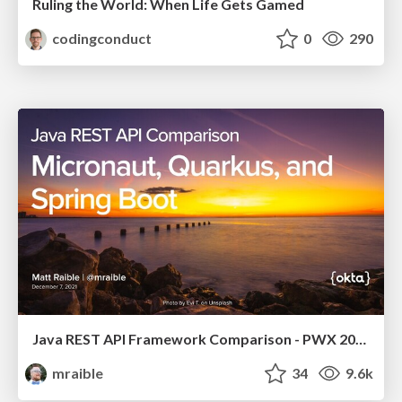
Ruling the World: When Life Gets Gamed
codingconduct
0
290
Java REST API Framework Comparison - PWX 2021
mraible
34
9.6k