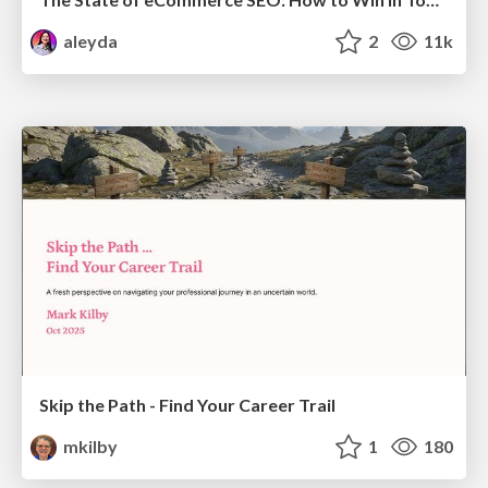
aleyda
2
11k
Skip the Path - Find Your Career Trail
mkilby
1
180