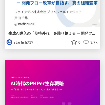
生成AI導入の「期待外れ」を乗り越える ー 開発フロー改革が目指す、真の組織変革
starfish719
0
3.7k