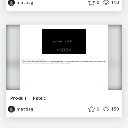
mattisg
0
110
Produit ・ Public
mattisg
0
150