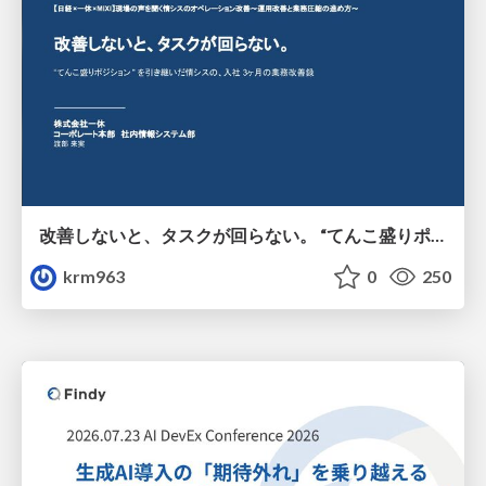
改善しないと、タスクが回らない。 “てんこ盛りポジション” を引き継いだ情シスの、入社3ヶ月の業務改善録
krm963
0
250