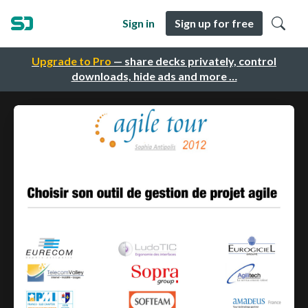
Sign in
Sign up for free
Upgrade to Pro
— share decks privately, control
downloads, hide ads and more …