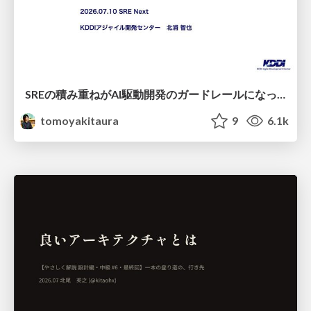
SREの積み重ねがAI駆動開発のガードレールになった ― 7つの実践/SRE Guardrails The 7
tomoyakitaura
9
6.1k