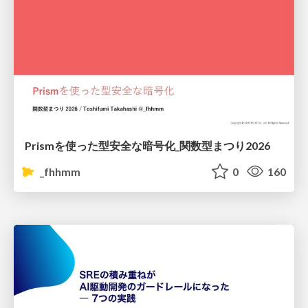
Prismを使った型安全な暗号化_関数型まつり2026
_fhhmm
0
160