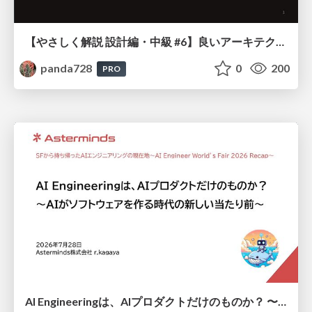
【やさしく解説 設計編・中級 #6】良いアーキテクチャとは ～ 一本の登り道の、行き先 ～
panda728
0
200
PRO
AI Engineeringは、AIプロダクトだけのものか？ 〜AIがソフトウェアを作る時代の新しい当たり前〜 / No AI in your product. AI Engineering in your development.