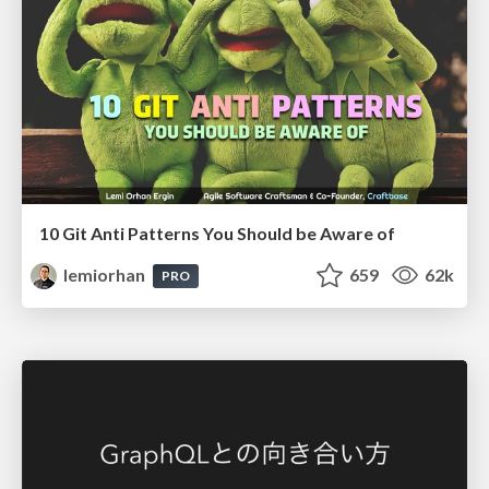
10 Git Anti Patterns You Should be Aware of
lemiorhan
659
62k
PRO