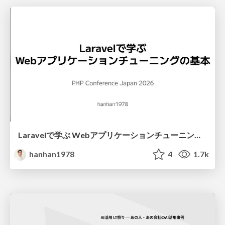
Laravelで学ぶ Webアプリケーションチューニング入門/web_application_tuning_101
hanhan1978
4
1.7k