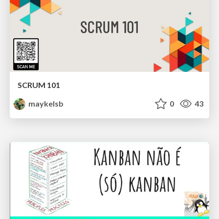
SCRUM 101
maykelsb
0
43