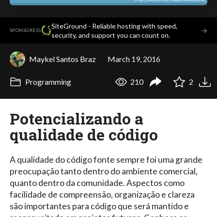
SiteGround - Reliable hosting with speed,
·
→
SPONSORED
security, and support you can count on.
Maykel Santos Braz
March 19, 2016
Programming
210
2
Potencializando a
qualidade de código
A qualidade do código fonte sempre foi uma grande
preocupação tanto dentro do ambiente comercial,
quanto dentro da comunidade. Aspectos como
facilidade de compreensão, organização e clareza
são importantes para código que será mantido e