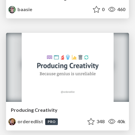
baasie
0
460
Producing Creativity
orderedlist
348
40k
PRO