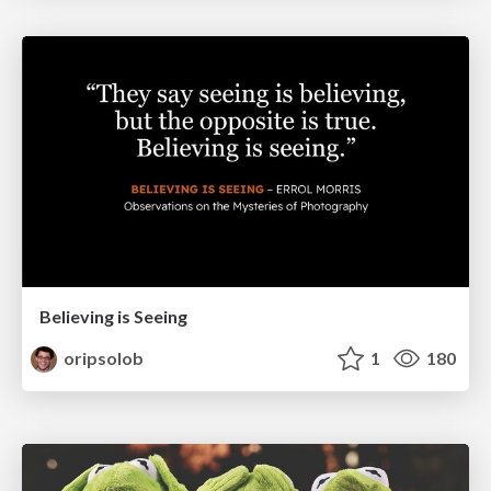
Believing is Seeing
oripsolob
1
180