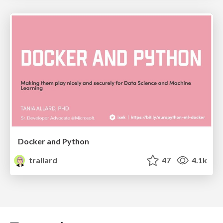
Docker and Python
trallard
47
4.1k