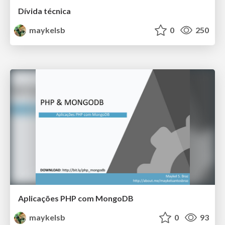
Dívida técnica
maykelsb
0
250
Aplicações PHP com MongoDB
maykelsb
0
93