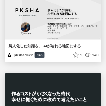
属人化した知識を、 AIが辿れる地図にする
pkshadeck
1
140
PRO