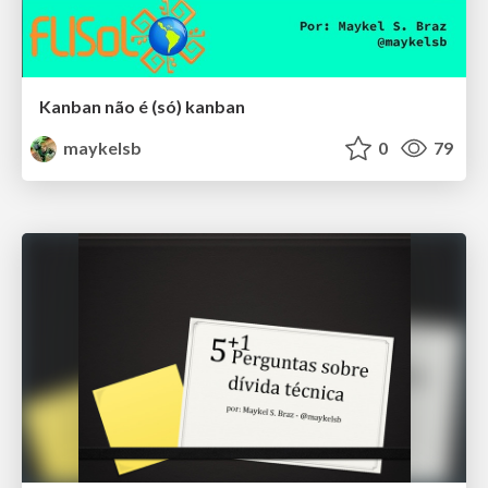
Kanban não é (só) kanban
maykelsb
0
79