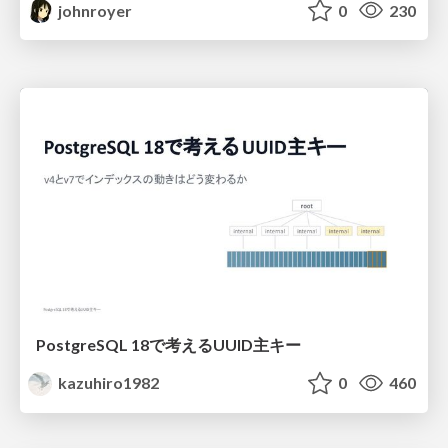
johnroyer
0
230
PostgreSQL 18で考えるUUID主キー
kazuhiro1982
0
460