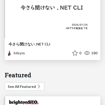
今さら聞けない .NET CLI
htkym
0
180
Featured
See All Featured