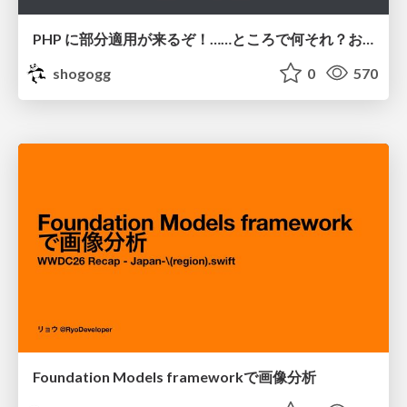
PHP に部分適用が来るぞ！……ところで何それ？おいしいの？ #phpcon / phpcon-2026
shogogg
0
570
Foundation Models frameworkで画像分析