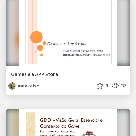
Games e a APP Store
maykelsb
0
37