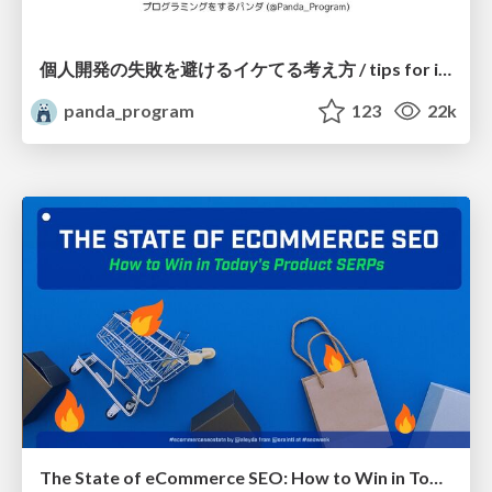
個人開発の失敗を避けるイケてる考え方 / tips for indie hackers
panda_program
123
22k
The State of eCommerce SEO: How to Win in Today's Products SERPs - #SEOweek