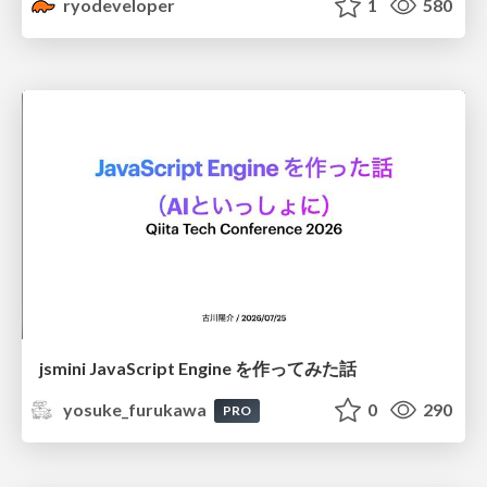
ryodeveloper
1
580
jsmini JavaScript Engine を作ってみた話
yosuke_furukawa
0
290
PRO