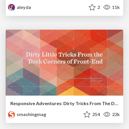
aleyda
2
11k
Responsive Adventures: Dirty Tricks From The Dark Corners of Front-End
smashingmag
254
22k