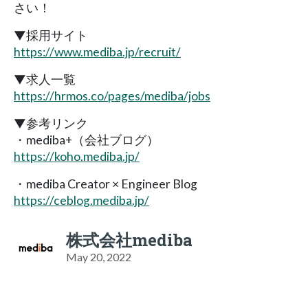
さい！
▼採用サイト
https://www.mediba.jp/recruit/
▼求人一覧
https://hrmos.co/pages/mediba/jobs
▼参考リンク
・mediba+（会社ブログ）
https://koho.mediba.jp/
・mediba Creator × Engineer Blog
https://ceblog.mediba.jp/
株式会社mediba
May 20, 2022