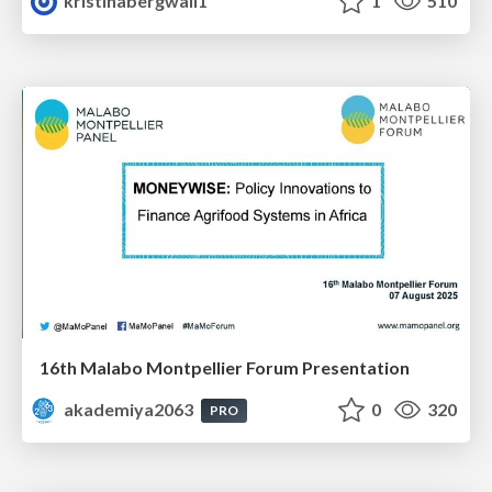
kristinabergwall1
1
510
16th Malabo Montpellier Forum Presentation
akademiya2063
0
320
PRO