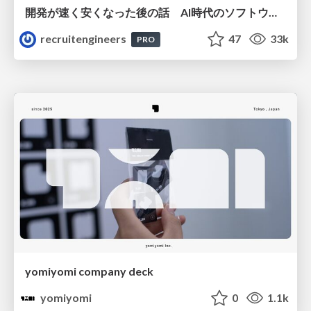
開発が速く安くなった後の話 AI時代のソフトウェアエンジニアリング組織論 #devsumi
recruitengineers
47
33k
PRO
yomiyomi company deck
yomiyomi
0
1.1k