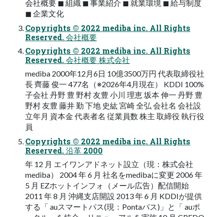
会社概要 ◼ 組織 ◼ 事業紹介 ◼ 就業環境 ◼ 給与制度
◼ 企業文化
Copyrights © 2022 mediba inc. All Rights
Reserved. 会社概要
Copyrights © 2022 mediba inc. All Rights
Reserved. 会社概要 株式会社
mediba 2000年12月6日 10億3500万円 代表取締役社
長 齊藤 俊一 477名（※2026年4月現在） KDDI 100%
子会社 丹野 豊 野村 友豊 小川 理恵 坂本 伸一 丹野 豊
野村 友豊 藤井 勤 下地 史紘 宮崎 全弘 会社名 会社設
立年月 資本金 代表者名 従業員数 株主 取締役 執行役
員
Copyrights © 2022 mediba inc. All Rights
Reserved. 沿革 2000
年 12 月 エイワンアドネット設立（現：株式会社
mediba） 2004 年 6 月 社名をmedibaに変更 2006 年
5 月 EZホットインフォ（メール広告）配信開始
2011 年 8 月 沖縄支店開設 2013 年 6 月 KDDIが提供
する「 auスマートパス(現：Pontaパス)」と「 auポ