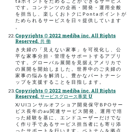
t a ポ イ ン ト を た め る こ と が で き る サ ー ビ ス
で す 。 コ ン テ ン ツ の 企 画 ・ 開 発 ・ 運 用 全 般
を 担 当 し 、 楽 し く お ト ク に P o n t a ポ イ ン ト が
た め ら れ る サ ー ビ ス を 日 々 提 供 し て い ま す
。
Copyrights © 2022 mediba inc. All Rights
Reserved. 共 働
き 夫 婦 の 「 見 え な い 家 事 」 を 可 視 化 し 、 公
平 な 家 事 分 担 ・ 管 理 を サ ポ ー ト す る ア プ リ
で す 。 グ ロ ー バ ル 展 開 を 見 据 え ア メ リ カ で
の 展 開 を 開 始 し ま し た 。 世 界 中 の ご 夫 婦 の
家 事 の 悩 み を 解 消 し 、 豊 か な パ ー ト ナ ー シ
ッ プ を 支 援 す る こ と を 目 指 し ま す 。
Copyrights © 2022 mediba inc. All Rights
Reserved. サービスグロース事業 U
X/ U Iコ ン サ ル オ フ シ ョ ア 開 発 保 守 B P O サ ー
ビ ス 長 年 の a u 関 連 サ ー ビ ス 開 発 、 運 用 で 培
っ た 経 験 を 基 に 、 エ ン ド ユ ー ザ ー だ け で な
く 作 り 手 で あ る サ ー ビ ス 担 当 者 に も 寄 り 添
っ た サ ポ ー ト を 行 い ま す 。 ベ ト ナ ム を 拠 点