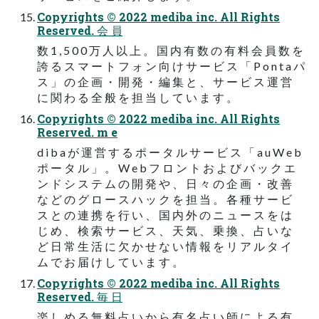
Copyrights © 2022 mediba inc. All Rights
Reserved. 会 員
数 1 , 5 0 0 万 人 以 上 。 国 内 有 数 の 有 料 会 員 数 を
誇 る ス マ ー ト フ ォ ン 向 け サ ー ビ ス 「 P o n t a パ
ス 」 の 企 画 ・ 開 発 ・ 編 集 と 、 サ ー ビ ス 運 営
に 関 わ る 全 般 を 担 当 し て い ま す 。
Copyrights © 2022 mediba inc. All Rights
Reserved. m e
d i b a が 運 営 す る ポ ー タ ル サ ー ビ ス 「 a u W e b
ポ ー タ ル 」 。 W e b フ ロ ン ト お よ び バ ッ ク エ
ン ド シ ス テ ム の 開 発 や 、 日 々 の 企 画 ・ 改 善
な ど の グ ロ ー ス ハ ッ ク を 担 当 。 各 種 サ ー ビ
ス と の 連 携 を 行 い 、 国 内 外 の ニ ュ ー ス を は
じ め 、 検 索 サ ー ビ ス 、 天 気 、 乗 換 、 占 い な
ど 日 常 生 活 に 欠 か せ な い 情 報 を リ ア ル タ イ
ム で お 届 け し て い ま す 。
Copyrights © 2022 mediba inc. All Rights
Reserved. 毎 日
楽 し め る 無 料 占 い か ら 有 名 占 い 師 に よ る 有