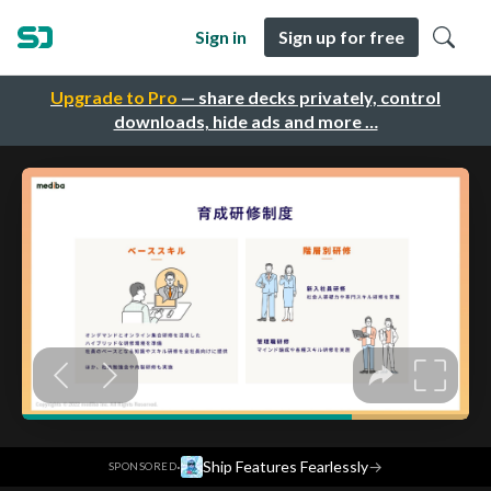
Sign in
Sign up for free
Upgrade to Pro
— share decks privately, control
downloads, hide ads and more …
·
Ship Features Fearlessly
→
SPONSORED