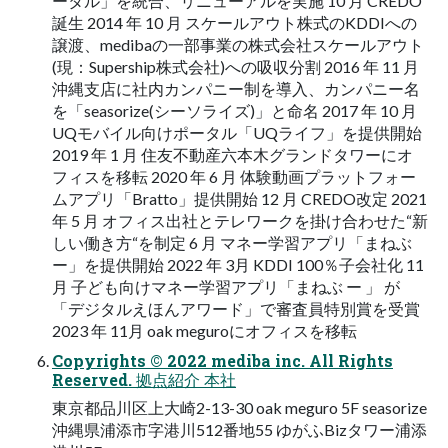
ータル」を統合、リニューアルを実施 10 月 CREDO
誕生 2014 年 10 月 スケールアウト株式のKDDIへの
譲渡、medibaの一部事業の株式会社スケールアウト
(現：Supership株式会社)への吸収分割 2016 年 11 月
沖縄支店に社内カンパニー制を導入、カンパニー名
を「seasorize(シーソライズ)」と命名 2017 年 10 月
UQモバイル向けポータル「UQライフ」を提供開始
2019 年 1 月 住友不動産六本木グランドタワーにオ
フィスを移転 2020 年 6 月 体験動画プラットフォー
ムアプリ「Bratto」提供開始 12 月 CREDO改定 2021
年 5 月 オフィス出社とテレワークを掛け合わせた“新
しい働き方“を制定 6 月 マネー学習アプリ「まねぶ
ー」を提供開始 2022 年 3月 KDDI 100％子会社化 11
月 子ども向けマネー学習アプリ「まねぶ ー 」 が
「デジタルえほんアワード」で審査員特別賞を受賞
2023 年 11月 oak meguroにオフィスを移転
Copyrights © 2022 mediba inc. All Rights
Reserved. 拠点紹介 本社
東京都品川区上大崎2-13-30 oak meguro 5F seasorize
沖縄県浦添市字港川512番地55 ゆがふBizタワー浦添