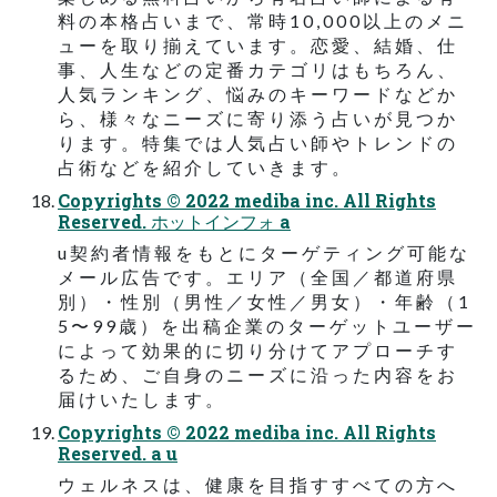
料 の 本 格 占 い ま で 、 常 時 1 0 , 0 0 0 以 上 の メ ニ
ュ ー を 取 り 揃 え て い ま す 。 恋 愛 、 結 婚 、 仕
事 、 人 生 な ど の 定 番 カ テ ゴ リ は も ち ろ ん 、
人 気 ラ ン キ ン グ 、 悩 み の キ ー ワ ー ド な ど か
ら 、 様 々 な ニ ー ズ に 寄 り 添 う 占 い が 見 つ か
り ま す 。 特 集 で は 人 気 占 い 師 や ト レ ン ド の
占 術 な ど を 紹 介 し て い き ま す 。
Copyrights © 2022 mediba inc. All Rights
Reserved. ホットインフォ a
u 契 約 者 情 報 を も と に タ ー ゲ テ ィ ン グ 可 能 な
メ ー ル 広 告 で す 。 エ リ ア （ 全 国 ／ 都 道 府 県
別 ） ・ 性 別 （ 男 性 ／ 女 性 ／ 男 女 ） ・ 年 齢 （ 1
5 〜 9 9 歳 ） を 出 稿 企 業 の タ ー ゲ ッ ト ユ ー ザ ー
に よ っ て 効 果 的 に 切 り 分 け て ア プ ロ ー チ す
る た め 、 ご 自 身 の ニ ー ズ に 沿 っ た 内 容 を お
届 け い た し ま す 。
Copyrights © 2022 mediba inc. All Rights
Reserved. a u
ウ ェ ル ネ ス は 、 健 康 を 目 指 す す べ て の 方 へ