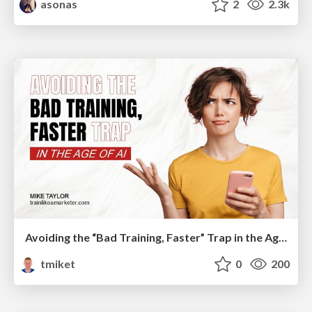
asonas
2
2.3k
Avoiding the “Bad Training, Faster” Trap in the Age of AI
tmiket
0
200