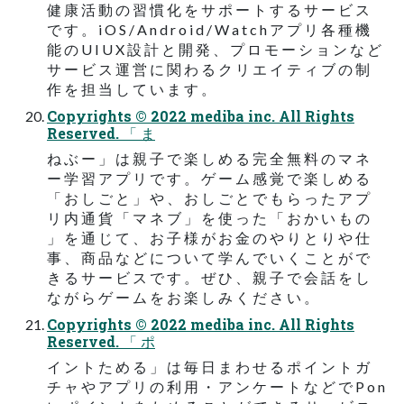
健 康 活 動 の 習 慣 化 を サ ポ ー ト す る サ ー ビ ス
で す 。 i O S / A n d r o i d / W a t c h ア プ リ 各 種 機
能 の U I U X 設 計 と 開 発 、 プ ロ モ ー シ ョ ン な ど
サ ー ビ ス 運 営 に 関 わ る ク リ エ イ テ ィ ブ の 制
作 を 担 当 し て い ま す 。
Copyrights © 2022 mediba inc. All Rights
Reserved. 「 ま
ね ぶ ー 」 は 親 子 で 楽 し め る 完 全 無 料 の マ ネ
ー 学 習 ア プ リ で す 。 ゲ ー ム 感 覚 で 楽 し め る
「 お し ご と 」 や 、 お し ご と で も ら っ た ア プ
リ 内 通 貨 「 マ ネ ブ 」 を 使 っ た 「 お か い も の
」 を 通 じ て 、 お 子 様 が お 金 の や り と り や 仕
事 、 商 品 な ど に つ い て 学 ん で い く こ と が で
き る サ ー ビ ス で す 。 ぜ ひ 、 親 子 で 会 話 を し
な が ら ゲ ー ム を お 楽 し み く だ さ い 。
Copyrights © 2022 mediba inc. All Rights
Reserved. 「 ポ
イ ン ト た め る 」 は 毎 日 ま わ せ る ポ イ ン ト ガ
チ ャ や ア プ リ の 利 用 ・ ア ン ケ ー ト な ど で P o n