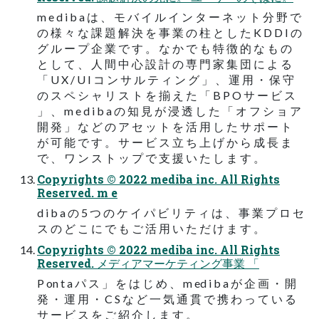
m e d i b a は 、 モ バ イ ル イ ン タ ー ネ ッ ト 分 野 で
の 様 々 な 課 題 解 決 を 事 業 の 柱 と し た K D D I の
グ ル ー プ 企 業 で す 。 な か で も 特 徴 的 な も の
と し て 、 人 間 中 心 設 計 の 専 門 家 集 団 に よ る
「 U X / U I コ ン サ ル テ ィ ン グ 」 、 運 用 ・ 保 守
の ス ペ シ ャ リ ス ト を 揃 え た 「 B P O サ ー ビ ス
」 、 m e d i b a の 知 見 が 浸 透 し た 「 オ フ シ ョ ア
開 発 」 な ど の ア セ ッ ト を 活 用 し た サ ポ ー ト
が 可 能 で す 。 サ ー ビ ス 立 ち 上 げ か ら 成 長 ま
で 、 ワ ン ス ト ッ プ で 支 援 い た し ま す 。
Copyrights © 2022 mediba inc. All Rights
Reserved. m e
d i b a の 5 つ の ケ イ パ ビ リ テ ィ は 、 事 業 プ ロ セ
ス の ど こ に で も ご 活 用 い た だ け ま す 。
Copyrights © 2022 mediba inc. All Rights
Reserved. メディアマーケティング事業 「
P on t a パ ス 」 を は じ め 、 m ed i b a が 企 画 ・ 開
発 ・ 運 用 ・ C S な ど 一 気 通 貫 で 携 わ っ て い る
サ ー ビ ス を ご 紹 介 し ま す 。