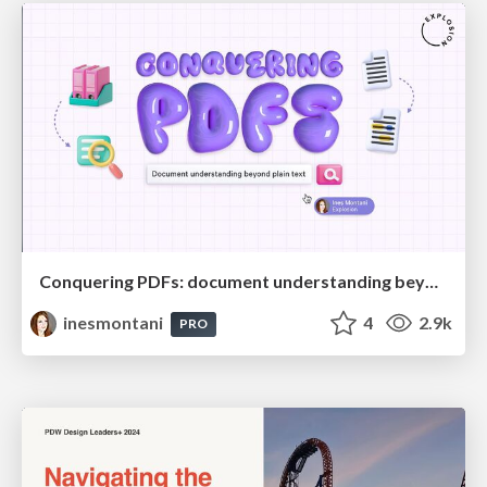
Conquering PDFs: document understanding beyond plain text
inesmontani
4
2.9k
PRO