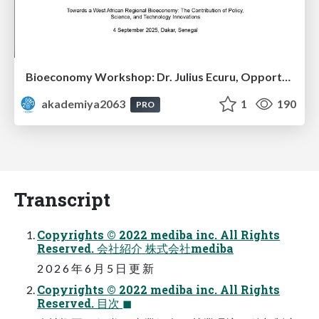
Bioeconomy Workshop: Dr. Julius Ecuru, Opportunities for a Bioeconomy in West Africa
akademiya2063
1
190
PRO
Transcript
Copyrights © 2022 mediba inc. All Rights
Reserved. 会社紹介 株式会社mediba
2 0 2 6 年 6 月 5 日 更 新
Copyrights © 2022 mediba inc. All Rights
Reserved. 目次 ◼