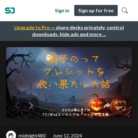
Sign in
Sign up for free
Upgrade to Pro
— share decks privately, control
downloads, hide ads and more …
midnight480
June 12, 2024