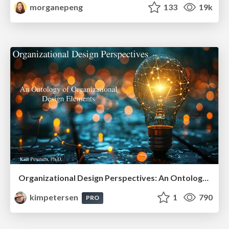
morganepeng
133
19k
Organizational Design Perspectives: An Ontology of Organizational Design Elements
kimpetersen
1
790
PRO