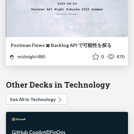
Postman Flows ✖️ Backlog API で可能性を探る
midnight480
0
470
Other Decks in Technology
See All in Technology