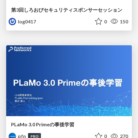
第3回しろおびセキュリティスポンサーセッション
log0417
0
150
PLaMo 3.0 Primeの事後学習
pfn
0
270
PRO