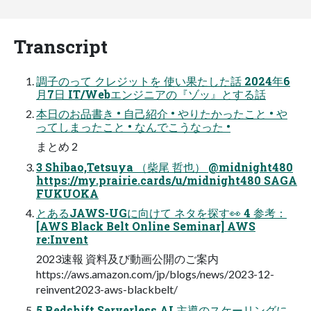
Transcript
調子のって クレジットを 使い果たした話 2024年6
月7日 IT/Webエンジニアの『ゾッ』とする話
本日のお品書き • 自己紹介 • やりたかったこと • や
ってしまったこと • なんでこうなった •
まとめ 2
3 Shibao,Tetsuya （柴尾 哲也） @midnight480
https://my.prairie.cards/u/midnight480 SAGA
FUKUOKA
とあるJAWS-UGに向けて ネタを探す👀 4 参考：
[AWS Black Belt Online Seminar] AWS
re:Invent
2023速報 資料及び動画公開のご案内
https://aws.amazon.com/jp/blogs/news/2023-12-
reinvent2023-aws-blackbelt/
5 Redshift Serverless AI 主導のスケーリングに