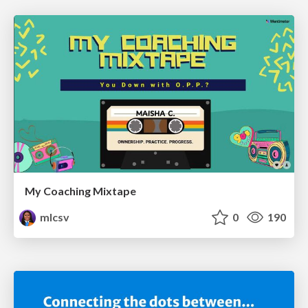
My Coaching Mixtape
mlcsv
0
190