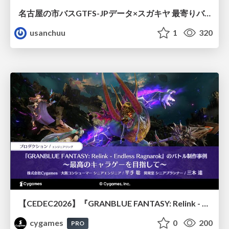
名古屋の市バスGTFS-JPデータ×スガキヤ 最寄りバス停検索をAmazon ElastiCache Serverless for Valkeyで最適化する
usanchuu
1
320
【CEDEC2026】『GRANBLUE FANTASY: Relink - Endless Ragnarok』のバトル制作事例 ～最高のキャラゲーを目指して～
cygames
0
200
PRO