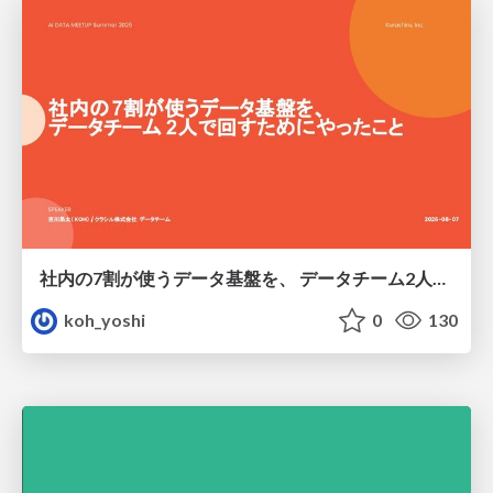
社内の7割が使うデータ基盤を、 データチーム2人で回すためにやったこと
koh_yoshi
0
130