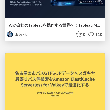
AIが自社のTableauを操作する世界へ：Tableau MCP超入門
tbtykk
0
110