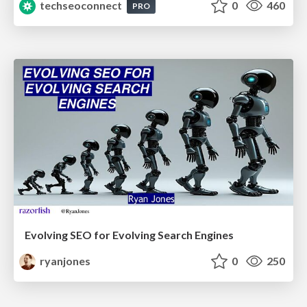
techseoconnect
0
460
PRO
Evolving SEO for Evolving Search Engines
ryanjones
0
250