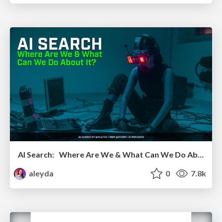
AI Search: Where Are We & What Can We Do About It?
aleyda
0
7.8k