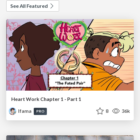
See All Featured
Heart Work Chapter 1 - Part 1
lfama
8
36k
PRO