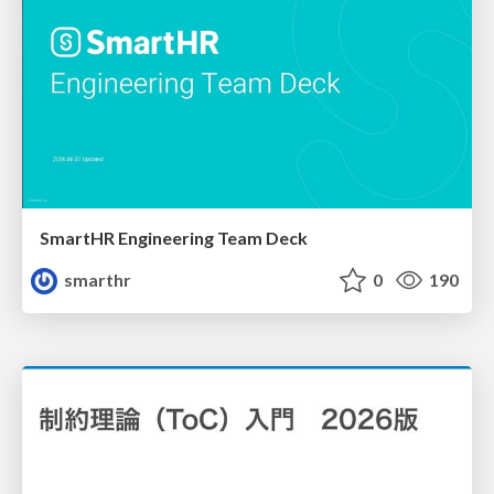
SmartHR Engineering Team Deck
smarthr
0
190