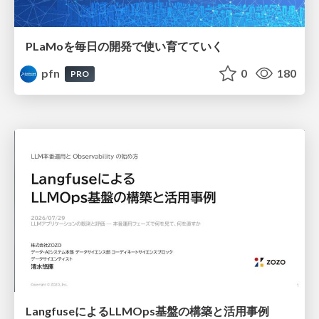
PLaMoを毎日の開発で使い育てていく
pfn
0
180
PRO
LangfuseによるLLMOps基盤の構築と活用事例