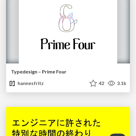
Typedesign – Prime Four
hannesfritz
42
3.1k