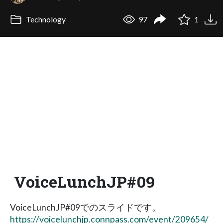
Technology
97
1
VoiceLunchJP#09
VoiceLunchJP#09でのスライドです。
https://voicelunchjp.connpass.com/event/209654/