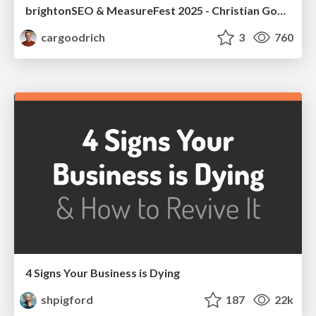
brightonSEO & MeasureFest 2025 - Christian Goodrich - Winning strategies for Black Friday CRO & PPC
cargoodrich
3
760
4 Signs Your Business is Dying
shpigford
187
22k