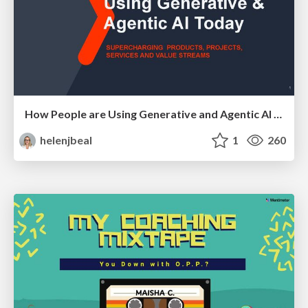
How People are Using Generative and Agentic AI to Supercharge Their Products, Projects, Services and Value Streams Today
helenjbeal
1
260