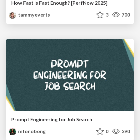
How Fast Is Fast Enough? [PerfNow 2025]
tammyeverts
3
700
Prompt Engineering for Job Search
mfonobong
0
390