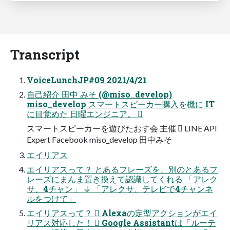
Transcript
VoiceLunchJP#09 2021/4/21
自己紹介 田中 みそ (@miso_develop)
miso_develop スマートスピーカー購入を機に IT
に目覚めた 日曜エンジニア。 
スマートスピーカーを遊びたおす会 主催  LINE API
Expert Facebook miso_develop 田中みそ
エイリアス
エイリアスって？ とあるフレーズを、別のとあるフ
レーズにまんま置き換えて認識してくれる 「アレク
サ、4チャン」 ↓ 「アレクサ、テレビで4チャンネ
ルをつけて」
エイリアスって？  Alexaの定型アクションがエイ
リアス対応した！  Google Assistantは「ルーテ