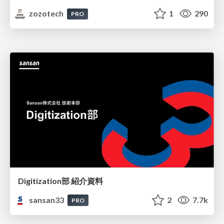
zozotech
1
290
PRO
Digitization部 紹介資料
sansan33
2
7.7k
PRO