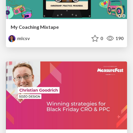
My Coaching Mixtape
mlcsv
0
190