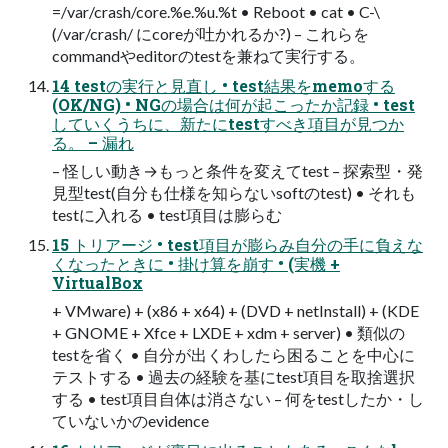
=/var/crash/core.%e.%u.%t • Reboot • cat • C-\
(/var/crash/ にcoreが吐かれるか?) – これらを
commandやeditorのtestを兼ねて実行する。
14 testの実行と見直し • test結果をmemoする
(OK/NG) • NGの場合は何が起こったか記録 • test
していくうちに、新たにtestすべき項目が見つか
る。 – 漏れ
– 怪しい動き→もっと条件を変えてtest – 探索型・発
見型test(自分も仕様を知らないsoftのtest) • それも
testに入れる • test項目は膨らむ
15 トリアージ • test項目が膨らみ自分の手に負えな
くなったときに • 掛け算を崩す • (実機 +
VirtualBox
+ VMware) + (x86 + x64) + (DVD + netInstall) + (KDE
+ GNOME + Xfce + LXDE + xdm + server) • 類似の
testを省く • 自分が出くわしたら困ることを中心に
テストする • 過去の経験を基にtest項目を取捨選択
する • test項目自体は消さない – 何をtestしたか・し
ていないかのevidence