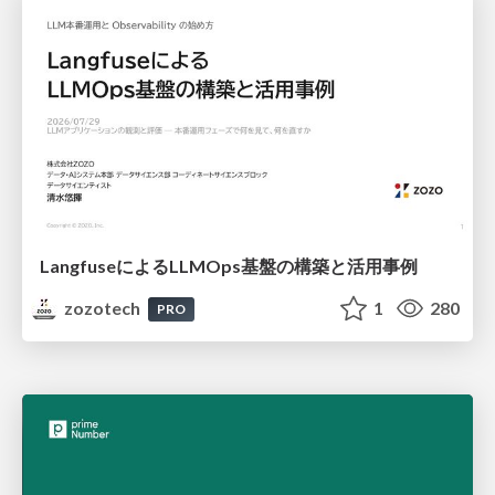
LangfuseによるLLMOps基盤の構築と活用事例
zozotech
1
280
PRO