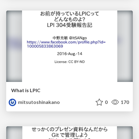
What is LPIC
mitsutoshinakano
0
170