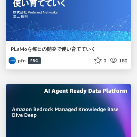
PLaMoを毎日の開発で使い育てていく
pfn
0
180
PRO