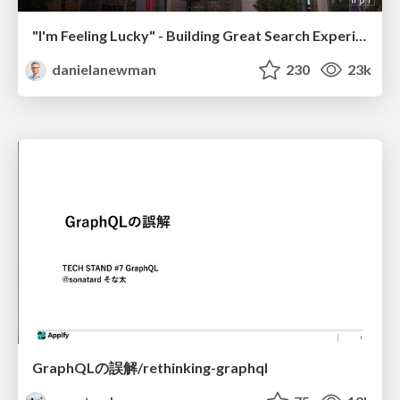
"I'm Feeling Lucky" - Building Great Search Experiences for Today's Users (#IAC19)
danielanewman
230
23k
GraphQLの誤解/rethinking-graphql