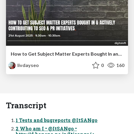
How to Get Subject Matter Experts Bought In and Actively Contributing to SEO & PR Initiatives.
livdayseo
0
160
Transcript
1 Tests and bugreports @ItSANgo
2 Who am I • @ItSANgo •