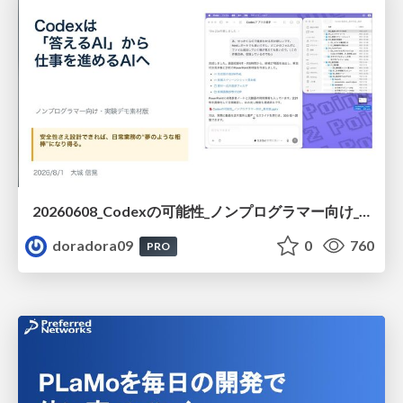
20260608_Codexの可能性_ノンプログラマー向け_大城追記
doradora09
0
760
PRO