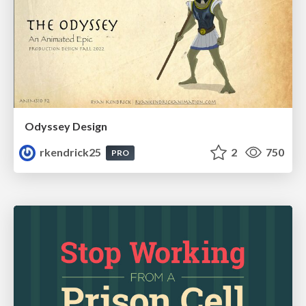
Odyssey Design
rkendrick25
2
750
PRO