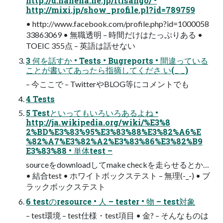
http://d.hanena.ne.jp/Itisango/ •
http://mixi.jp/show_profile.pl?id=789759
• http://www.facebook.com/profile.php?id=1000058
33863069 • 無職透明 – 時間だけはたっぷりある •
TOEIC 355点 – 英語は話せない
3 何を話すか • Tests • Bugreports • 間違っている
ことが書いてあったら指摘してくださ い(_ _)
– 今ここで – TwitterやBLOG等にコメントでも
4 Tests
5 Testといってもいろいろあるよね •
http://ja.wikipedia.org/wiki/%E3%8
2%BD%E3%83%95%E3%83%88%E3%82%A6%E
%82%A7%E3%82%A2%E3%83%86%E3%82%B9
E3%83%88 • 単体test –
sourceをdownloadしてmake checkを走らせるとか…
• 結合test • ホワイトボックステスト – 無理(-_-) • ブ
ラックボックステスト
6 testのresource • 人 – tester • 物 – test対象
– test環境 – test仕様・test項目 • 金? – そんなものは