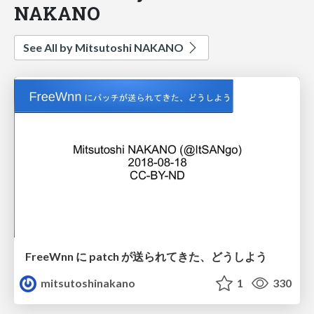
NAKANO
See All by Mitsutoshi NAKANO
FreeWnn に patch が送られてきた、どうしよう
mitsutoshinakano
1
330