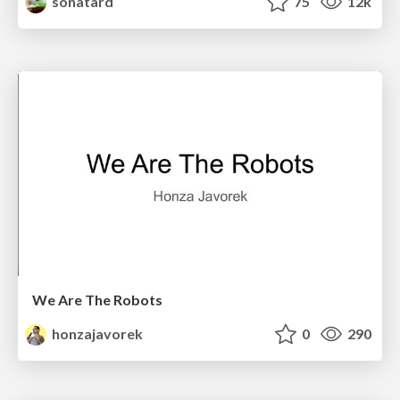
sonatard
75
12k
We Are The Robots
honzajavorek
0
290