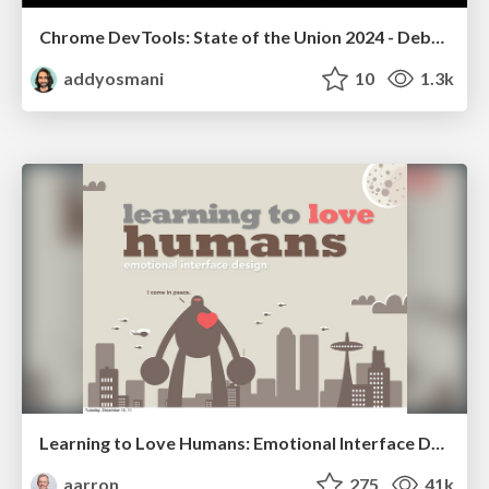
Chrome DevTools: State of the Union 2024 - Debugging React & Beyond
addyosmani
10
1.3k
Learning to Love Humans: Emotional Interface Design
aarron
275
41k