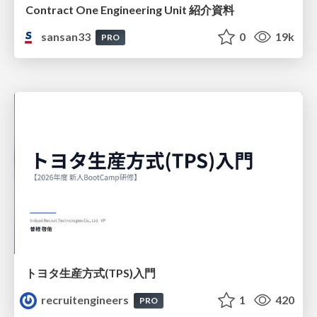
Contract One Engineering Unit 紹介資料
sansan33
0
19k
PRO
トヨタ⽣産⽅式(TPS)⼊⾨
recruitengineers
1
420
PRO