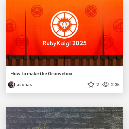
How to make the Groovebox
asonas
2
2.3k