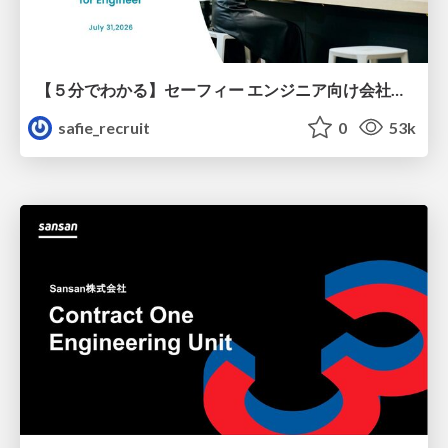
【５分でわかる】セーフィー エンジニア向け会社紹介
safie_recruit
0
53k