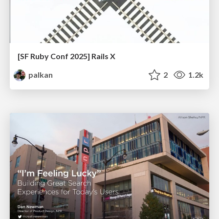
[SF Ruby Conf 2025] Rails X
palkan
2
1.2k