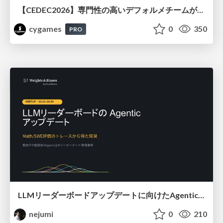
【CEDEC2026】専門性の高いデフォルメチームが挑んだ人材育成戦略 〜Cygames Academiaの企画から実施まで〜
cygames
0
350
PRO
LLMリーダーボードアップデートに向けたAgentic Math_SWEのトレースについて
nejumi
0
210