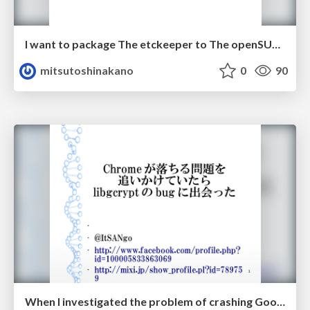
I want to package The etckeeper to The openSUSE (version 1).
mitsutoshinakano
0
90
When I investigated the problem of crashing Google Chrome, I met the bug in libgcrypt.