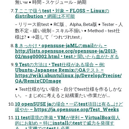
無いw • 時間 – スケジュール – 納期
7 ここで扱うtest • 対象 – FLOSS – Linuxの
distribution • 網羅は不可能
– リリース前test • RC版 、Alpha, Beta版 • Tester – 人
数不定 – 緩い統制 – スキル不揃い • Method – test仕
様は? • →題して「つれづれtest」
8 きっかけ • opensuse-jaMLのmailから –
http://lists.opensuse.org/opensuse-ja/2013-
02/msg00002.html • testと聞いたら血がたぎる
9 Testの方法は • Test仕様がある場合 – 例:
Ubuntu-Japanese RemixのQAテスト –
https://wiki.ubuntulinux.jp/Develop/Precise/
QA/RemixCDImage
• Test仕様がない場合 – 自分でtest仕様を作るしかな
い。 – まじめに考えると結構重たい作業だが…
10 openSUSE jaの場合 • 一応test項目は有る…けど
緩やか – https://ja.opensuse.org/Test_Weeks
11 test環境の準備 • VMが便利 – VirtualBox個人
的にお勧め – 特にinstallのtestで威力を発揮す
る。 • 実機でのtestも必要