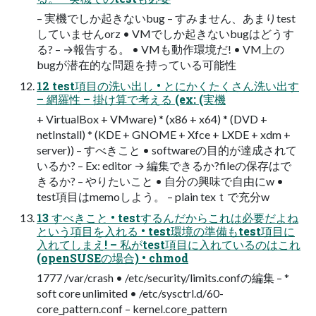
– 実機でしか起きないbug – すみません、あまりtest
していませんorz • VMでしか起きないbugはどうす
る? – →報告する。 • VMも動作環境だ! • VM上の
bugが潜在的な問題を持っている可能性
12 test項目の洗い出し • とにかくたくさん洗い出す
– 網羅性 – 掛け算で考える (ex: (実機
+ VirtualBox + VMware) * (x86 + x64) * (DVD +
netInstall) * (KDE + GNOME + Xfce + LXDE + xdm +
server)) – すべきこと • softwareの目的が達成されて
いるか? – Ex: editor → 編集できるか?fileの保存はで
きるか? – やりたいこと • 自分の興味で自由にw •
test項目はmemoしよう。 – plain texｔで充分w
13 すべきこと • testするんだからこれは必要だよね
という項目を入れる • test環境の準備もtest項目に
入れてしまえ! – 私がtest項目に入れているのはこれ
(openSUSEの場合) • chmod
1777 /var/crash • /etc/security/limits.confの編集 – *
soft core unlimited • /etc/sysctrl.d/60-
core_pattern.conf – kernel.core_pattern