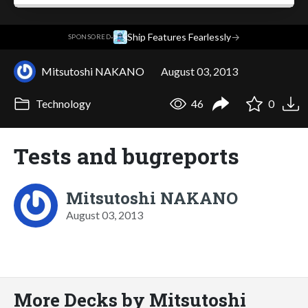
·
Ship Features Fearlessly
→
SPONSORED
Mitsutoshi NAKANO
August 03, 2013
Technology
46
0
Tests and bugreports
Mitsutoshi NAKANO
August 03, 2013
More Decks by Mitsutoshi