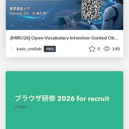
[MIRU26] Open-Vocabulary Intention-Guided Object Detection in Diverse Scenes
keio_smilab
0
140
PRO