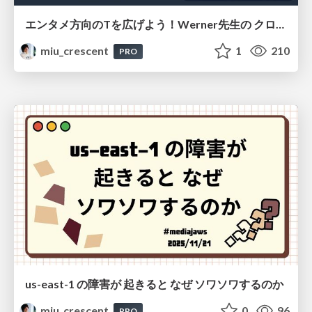
エンタメ方向のTを広げよう！Werner先生の クロージングキーノートを 深掘りするための小ネタ10
miu_crescent
1
210
PRO
us-east-1 の障害が 起きると なぜ ソワソワするのか
miu_crescent
0
96
PRO