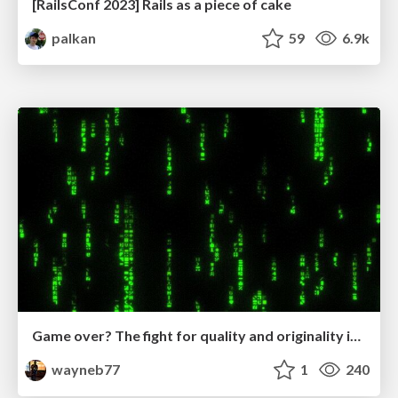
[RailsConf 2023] Rails as a piece of cake
palkan
59
6.9k
Game over? The fight for quality and originality in the time of robots
wayneb77
1
240