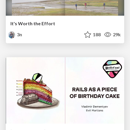
It's Worth the Effort
3n
188
29k