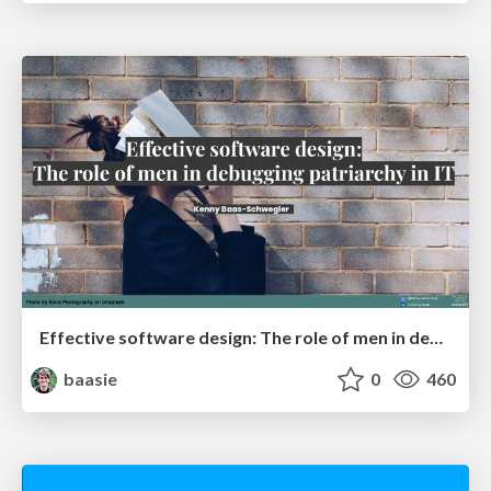
Effective software design: The role of men in debugging patriarchy in IT @ Voxxed Days AMS
baasie
0
460