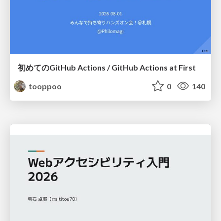
初めてのGitHub Actions / GitHub Actions at First
tooppoo
0
140