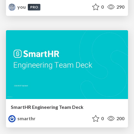
you
0
290
PRO
SmartHR Engineering Team Deck
smarthr
0
200