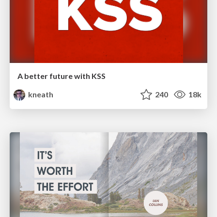
A better future with KSS
kneath
240
18k