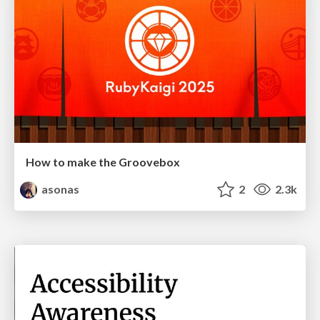
How to make the Groovebox
asonas
2
2.3k