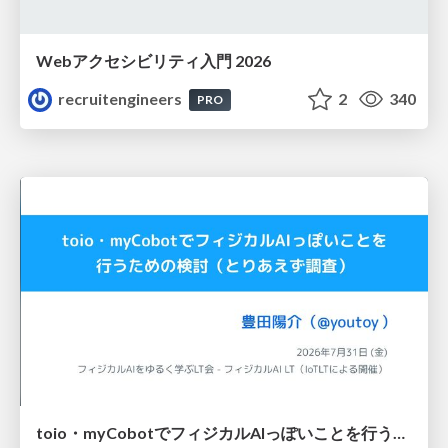
Webアクセシビリティ入門 2026
recruitengineers
2
340
PRO
toio・myCobotでフィジカルAIっぽいことを行うための検討（とりあえず調査） / フィジカルAI LT（IoTLTによる開催）