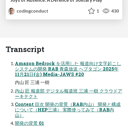
codingconduct
1
430
Transcript
Amazon Bedrock を活用した 報道向け文字起こし
システムの開発 RAB 青森放送 ヘプタゴン 2025年
11月21日(金) Media-JAWS #20
内山 匠 三浦 一樹
内山 匠 報道部 デジタル報道班 三浦 一樹 クラウドア
ーキテクト
Content 目次 開発の背景（RAB内山） 開発と構成
について（HEP三浦） 実際使ってみて（RAB内
山）
開発の背景 01