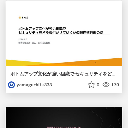
ボトムアップ文化が強い組織で セキュリティをどう根付かせていくかの現在進行形の話 / Making Security Stick in a Bottom-Up Organization
yamaguchitk333
0
170