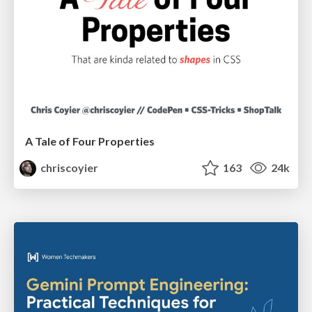
A Tale of Four Properties
chriscoyier
163
24k