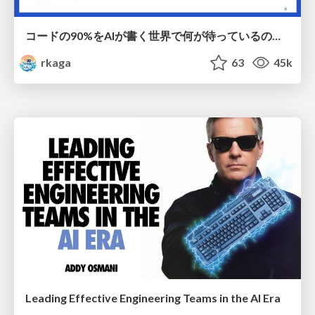
コードの90%をAIが書く世界で何が待っているのか / What awaits us in a world where 90% of the code is written by AI
rkaga
63
45k
Leading Effective Engineering Teams in the AI Era