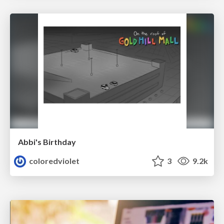
Abbi's Birthday
coloredviolet
3
9.2k