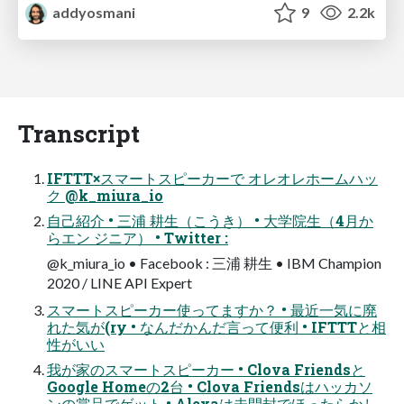
addyosmani
9
2.2k
Transcript
IFTTT×スマートスピーカーで オレオレホームハッ
ク @k_miura_io
自己紹介 • 三浦 耕生（こうき） • 大学院生（4月か
らエン ジニア） • Twitter :
@k_miura_io • Facebook : 三浦 耕生 • IBM Champion
2020 / LINE API Expert
スマートスピーカー使ってますか？ • 最近一気に廃
れた気が(ry • なんだかんだ言って便利 • IFTTTと相
性がいい
我が家のスマートスピーカー • Clova Friendsと
Google Homeの2台 • Clova Friendsはハッカソ
ンの賞品でゲット • Alexaは未開封でほったらかし