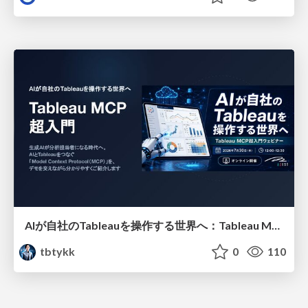
AIが自社のTableauを操作する世界へ：Tableau MCP超入門
tbtykk
0
110