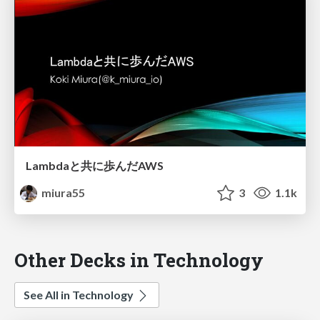
Lambdaと共に歩んだAWS
miura55
3
1.1k
Other Decks in Technology
See All in Technology