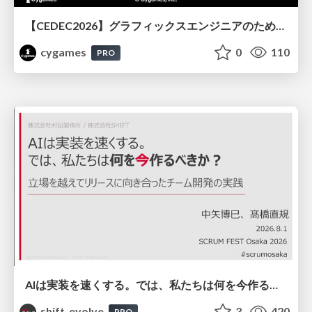
【CEDEC2026】グラフィックスエンジニアのためのニューラルシェーディング入門
cygames
0
110
PRO
AIは実装を速くする。では、私たちは何を今作るべきか？－立場を越えてリリースに向き合ったチーム開発の実践 / 20260801 Hiromi Nakaya and Naoki Takahashi
shift_evolve
3
420
PRO