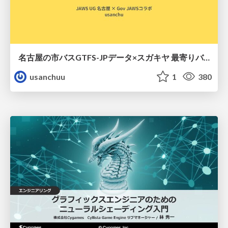
名古屋の市バスGTFS-JPデータ×スガキヤ 最寄りバス停検索をAmazon ElastiCache Serverless for Valkeyで最適化する
usanchuu
1
380