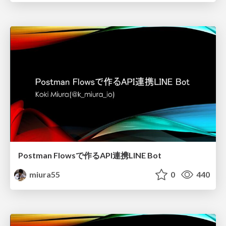
Postman Flowsで作るAPI連携LINE Bot
miura55
0
440