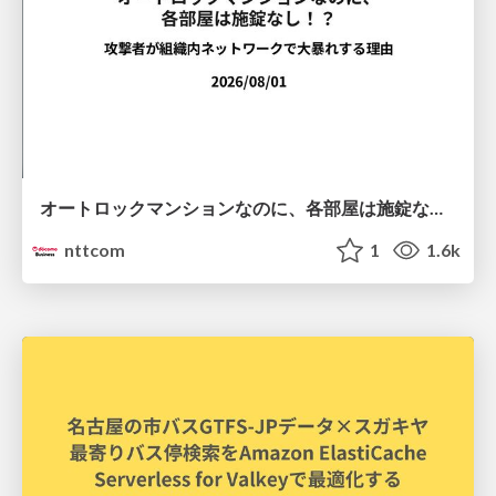
オートロックマンションなのに、各部屋は施錠なし！？ 攻撃者が組織内ネットワークで大暴れする理由 / The Front Door Is Locked, but the Rooms Are Wide Open: Why Attackers Move Freely Inside Enterprise Networks
nttcom
1
1.6k