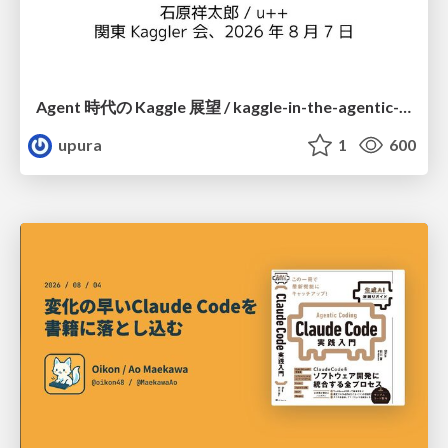
Agent 時代の Kaggle 展望 / kaggle-in-the-agentic-era
upura
1
600