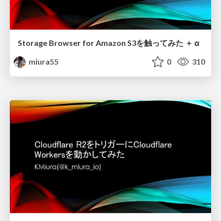
Storage Browser for Amazon S3を触ってみた ＋ α
miura55
0
310