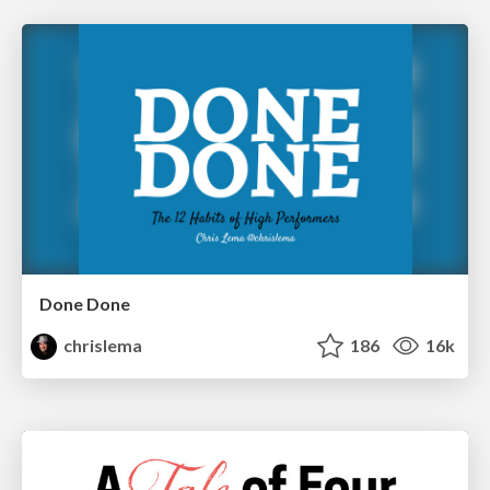
Done Done
chrislema
186
16k