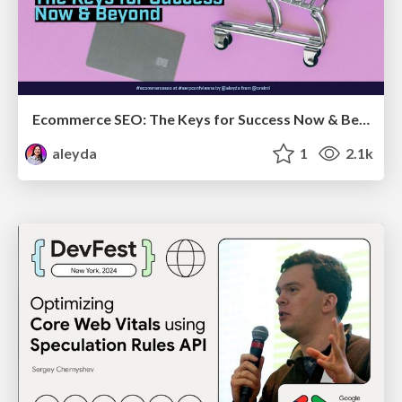
Ecommerce SEO: The Keys for Success Now & Beyond - #SERPConf2024
aleyda
1
2.1k