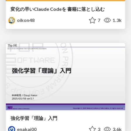
変化の早いClaude Codeを 書籍に落とし込む
oikon48
7
1.3k
強化学習「理論」入門
enakai00
3
3.6k