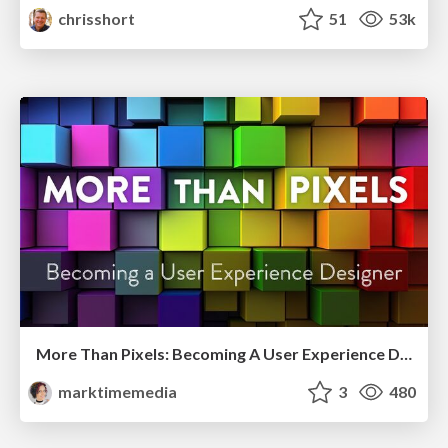
chrisshort
51
53k
More Than Pixels: Becoming A User Experience Designer
marktimemedia
3
480