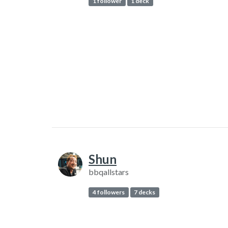
1 follower
1 deck
Shun
bbqallstars
4 followers
7 decks