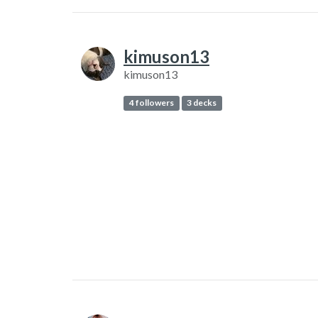
kimuson13
kimuson13
4 followers
3 decks