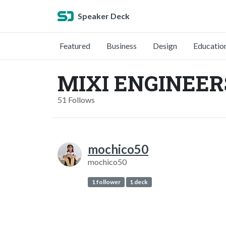
Speaker Deck
Featured
Business
Design
Educatio
MIXI ENGINEERS
51 Follows
mochico50
mochico50
1 follower
1 deck