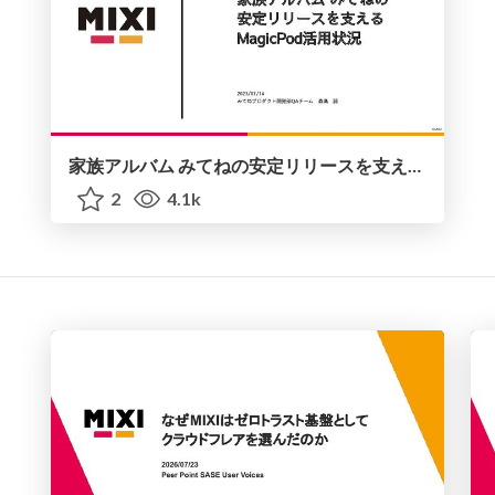
家族アルバム みてねの安定リリースを支えるMagicPod活用状況
2
4.1k