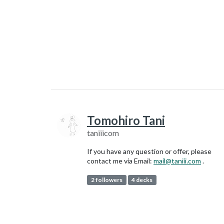
Tomohiro Tani
taniiicom
If you have any question or offer, please
contact me via Email:
mail@taniii.com
.
2 followers
4 decks