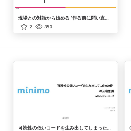
現場との対話から始める “作る前に問い直す”業務改善
2
350
可読性の低いコードを生み出してしまった時の反省記録 with レガシーコード