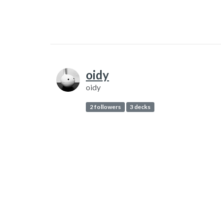
oidy
oidy
2 followers
3 decks