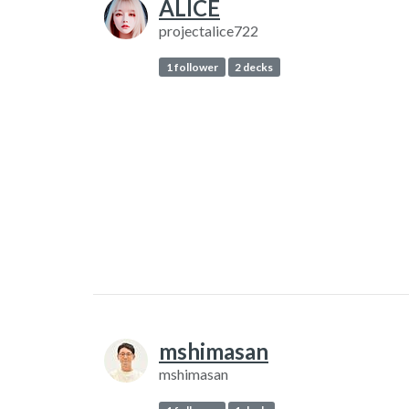
ALICE
projectalice722
1 follower
2 decks
mshimasan
mshimasan