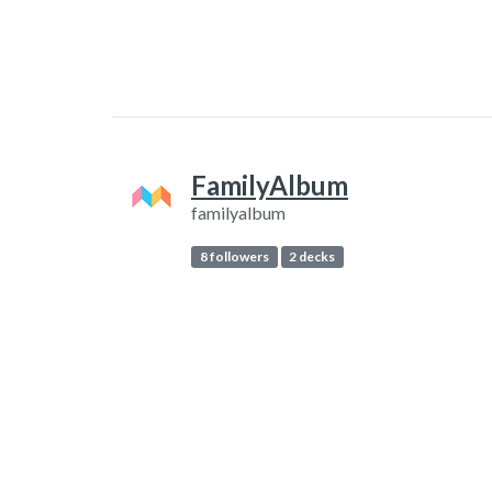
FamilyAlbum
familyalbum
8 followers
2 decks