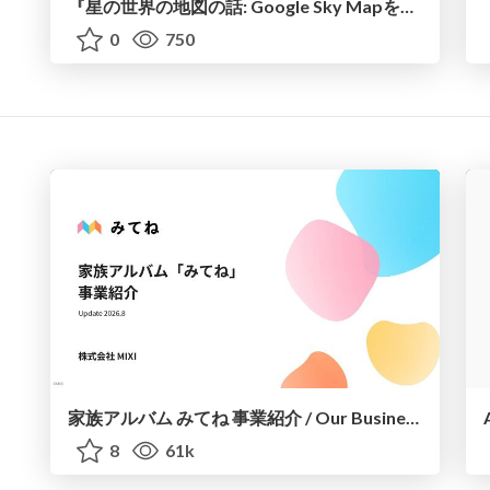
『星の世界の地図の話: Google Sky MapをAI Agentでよみがえらせる』 - Google Developers DevFest Tokyo 2025
0
750
家族アルバム みてね 事業紹介 / Our Business
8
61k