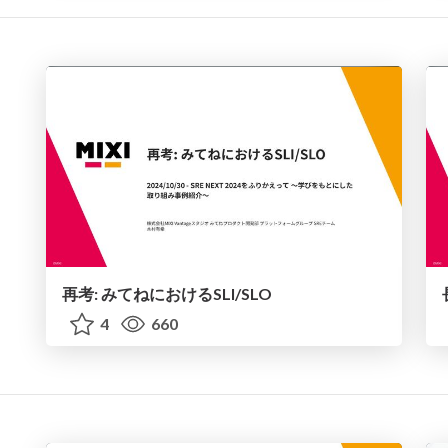
再考: みてねにおけるSLI/SLO
4
660