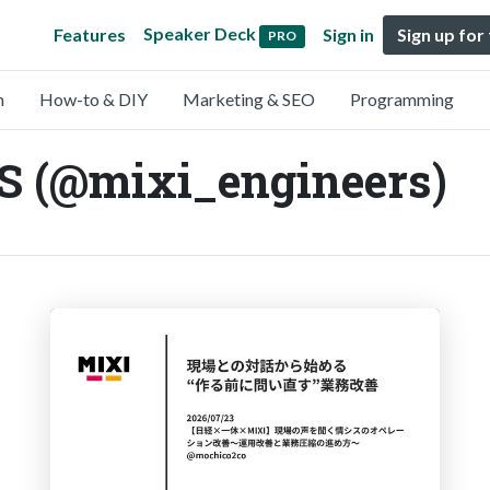
Speaker Deck
Features
Sign in
Sign up for
PRO
n
How-to & DIY
Marketing & SEO
Programming
 (@mixi_engineers)