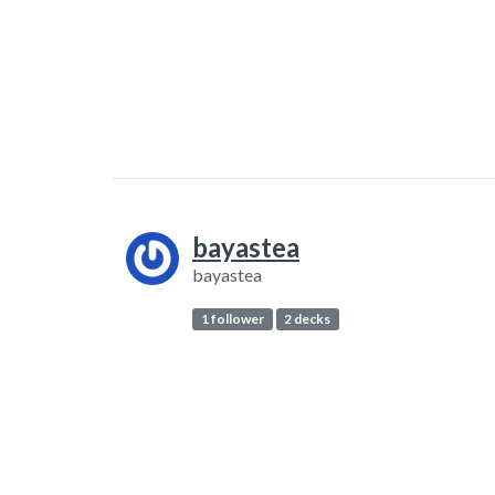
bayastea
bayastea
1 follower
2 decks