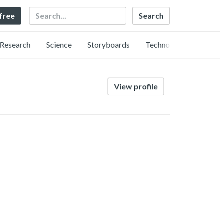
Search
 free
Research
Science
Storyboards
Technology
View profile