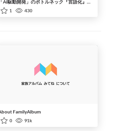
「AI駆動開発」のボトルネック『言語化』を効率化するには
1
430
About FamilyAlbum
0
91k