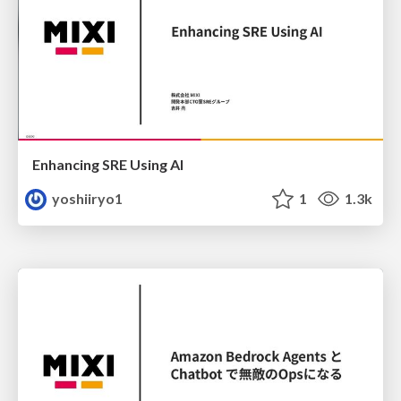
Enhancing SRE Using AI
yoshiiryo1
1
1.3k