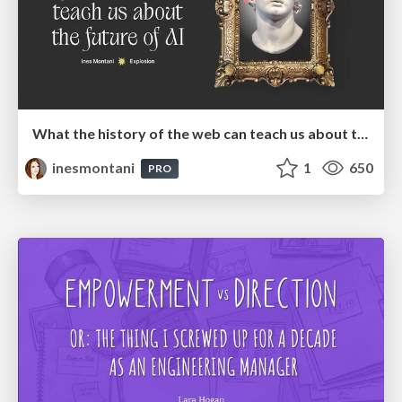
What the history of the web can teach us about the future of AI
inesmontani
1
650
PRO