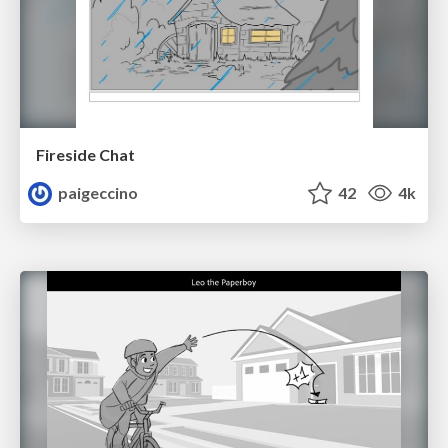
Fireside Chat
paigeccino
42
4k