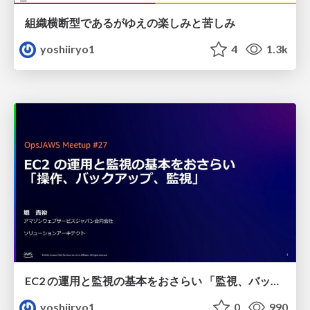
組織横断型であるがゆえの楽しみと苦しみ
yoshiiryo1
4
1.3k
EC2 の運用と監視の基本をおさらい 「監視、バックアップ、操作」
yoshiiryo1
0
990