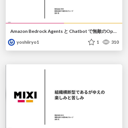
Amazon Bedrock Agents と Chatbot で無敵のOpsになる
yoshiiryo1
1
310