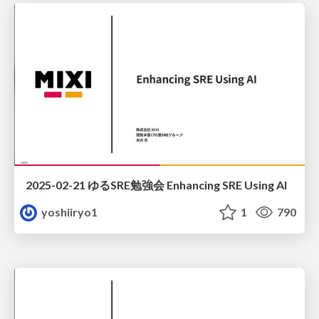
2025-02-21 ゆるSRE勉強会 Enhancing SRE Using AI
yoshiiryo1
1
790