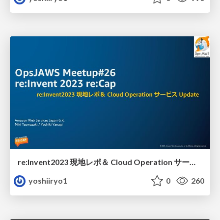
re:Invent2023 現地レポ＆ Cloud Operation サービス Update
yoshiiryo1
0
260