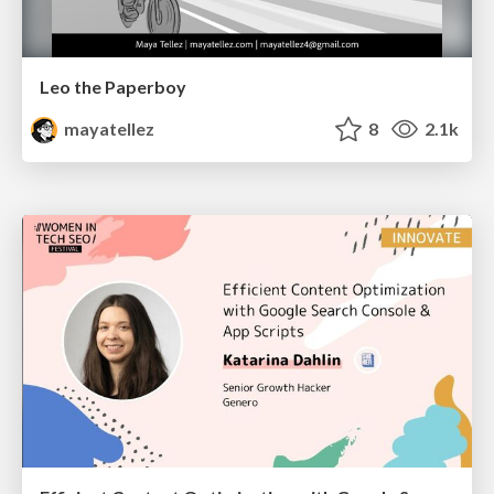
Leo the Paperboy
mayatellez
8
2.1k