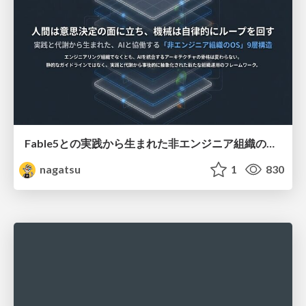
Fable5との実践から生まれた非エンジニア組織のループエンジニアリング
nagatsu
1
830