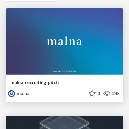
malna-recruiting-pitch
malna
0
24k