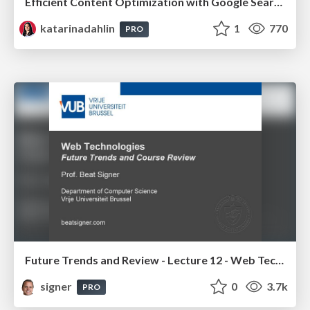
Efficient Content Optimization with Google Search Console & Apps Script
katarinadahlin
1
770
PRO
Future Trends and Review - Lecture 12 - Web Technologies (1019888BNR)
signer
0
3.7k
PRO