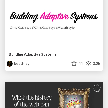
Building Adaptive Systems
keathley
44
3.2k