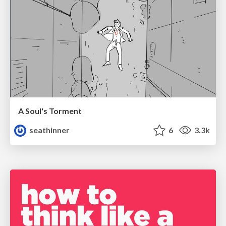
A Soul's Torment
seathinner
6
3.3k