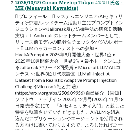
2025/10/29 Cursor Meetup Tokyo #2 2  氏名：
MK (Masayuki Kawakita)
 プロフィール：  システムエンジニア/AIセキュリ
ティ研究者/レッドチーム活動  主にプロンプトイン
ジェクションやJailbreak及び防御手法の研究  活動
実績：  Anthropicのレッドチームメンバーとして、
リリース前モデルの脆弱性 チェックやバグのレポー
ト  LLMハッカーコンテストへの参加 •
HackAPrompt • 2025年9月開催大会：世界1位 •
2025年10月開催大会：世界3位 • 最小トークンによ
るJailbreakアワード3回受賞 • Microsoft LLMAILコ
ンテスト: 世界3位  代表論文: LLMail-Inject: A
Dataset from a Realistic Adaptive Prompt Injection
Challenge(Microsoft社と共 著)
(https://arxiv.org/abs/2506.09956) 自己紹介 【告知】
ソフトウェアデザイン 2025年12月号(2025年11月18
日発 売予定)にて、「AIセキュリティ入門」と題した
特集を執筆させて いただきました。AI/LLMを組み
込んだアプリケーションやエージェ ントを活用され
る方向けに書いておりますので、よろしければご 一