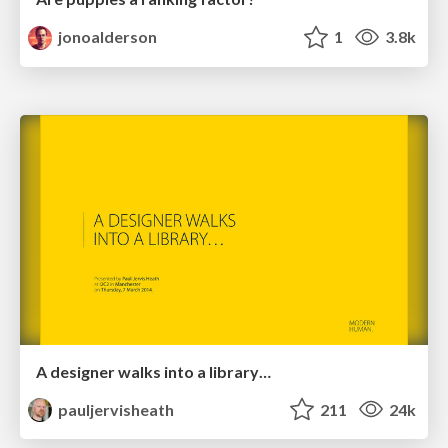
jonoalderson
1
3.8k
A designer walks into a library…
pauljervisheath
211
24k