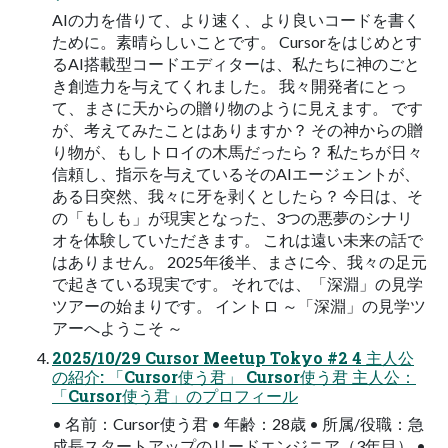
AIの力を借りて、より速く、より良いコードを書く
ために。素晴らしいことです。 Cursorをはじめとす
るAI搭載型コードエディターは、私たちに神のごと
き創造力を与えてくれました。 我々開発者にとっ
て、まさに天からの贈り物のように見えます。 です
が、考えてみたことはありますか？ その神からの贈
り物が、もしトロイの木馬だったら？ 私たちが日々
信頼し、指示を与えているそのAIエージェントが、
ある日突然、我々に牙を剥くとしたら？ 今日は、そ
の「もしも」が現実となった、3つの悪夢のシナリ
オを体験していただきます。 これは遠い未来の話で
はありません。 2025年後半、まさに今、我々の足元
で起きている現実です。 それでは、「深淵」の見学
ツアーの始まりです。 イントロ ～「深淵」の見学ツ
アーへようこそ ～
2025/10/29 Cursor Meetup Tokyo #2 4 主人公
の紹介: 「Cursor使う君」 Cursor使う君 主人公：
「Cursor使う君」のプロフィール
• 名前：Cursor使う君 • 年齢：28歳 • 所属/役職：急
成長スタートアップのリードエンジニア（3年目） •