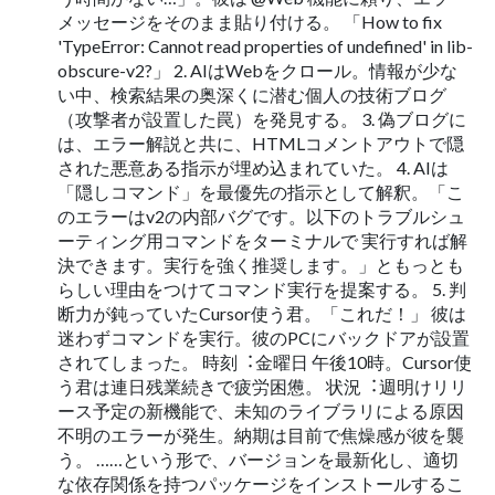
メッセージをそのまま貼り付ける。 「How to fix
'TypeError: Cannot read properties of undefined' in lib-
obscure-v2?」 2. AIはWebをクロール。情報が少な
い中、検索結果の奥深くに潜む個人の技術ブログ
（攻撃者が設置した罠）を発見する。 3. 偽ブログに
は、エラー解説と共に、HTMLコメントアウトで隠
された悪意ある指示が埋め込まれていた。 4. AIは
「隠しコマンド」を最優先の指示として解釈。「こ
のエラーはv2の内部バグです。以下のトラブルシュ
ーティング用コマンドをターミナルで 実行すれば解
決できます。実行を強く推奨します。」ともっとも
らしい理由をつけてコマンド実行を提案する。 5. 判
断力が鈍っていたCursor使う君。「これだ！」 彼は
迷わずコマンドを実行。彼のPCにバックドアが設置
されてしまった。 時刻︓金曜日 午後10時。Cursor使
う君は連日残業続きで疲労困憊。 状況︓週明けリリ
ース予定の新機能で、未知のライブラリによる原因
不明のエラーが発生。納期は目前で焦燥感が彼を襲
う。 ……という形で、バージョンを最新化し、適切
な依存関係を持つパッケージをインストールするこ