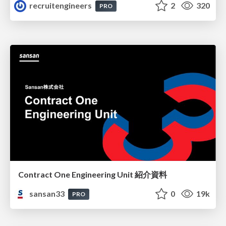
recruitengineers
2
320
PRO
Contract One Engineering Unit 紹介資料
sansan33
0
19k
PRO