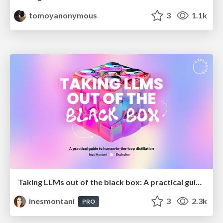
tomoyanonymous
3
1.1k
Taking LLMs out of the black box: A practical guide to human-in-the-loop distillation
inesmontani
3
2.3k
PRO