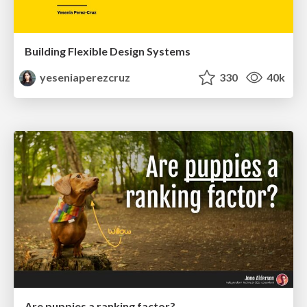
Building Flexible Design Systems
yeseniaperezcruz
330
40k
Are puppies a ranking factor?