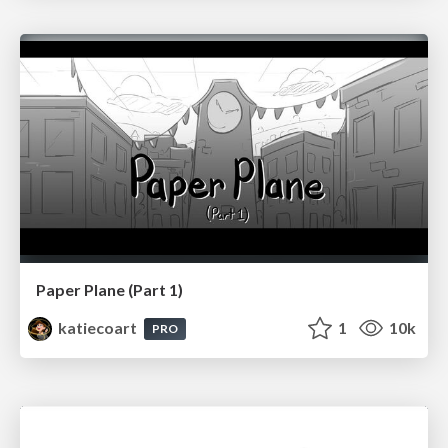
Paper Plane (Part 1)
katiecoart
1
10k
PRO