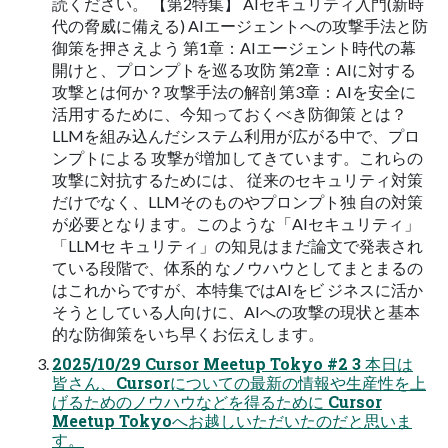
読ください。 【第2特集】 AIセキュリティ入門(新時
代の脅威に備える) AIエージェントへの攻撃手法と防
御策を押さえよう 第1章：AIエージェント時代の幕
開けと、プロンプトを巡る攻防 第2章：AIに対する
攻撃とは何か？攻撃手法の解剖 第3章：AIを安全に
活用するために、今知っておくべき防御策 とは？
LLMを組み込んだシステム利用が広がる中で、プロ
ンプトによる 攻撃が増加してきています。これらの
攻撃に対抗するためには、 従来のセキュリティ対策
だけでなく、LLMそのものやプロンプト独 自の対策
が必要となります。このような「AIセキュリティ」
「LLMセ キュリティ」の知見はまだ論文で発表され
ている段階で、体系的 なノウハウとしてまとまるの
はこれからですが、本特集ではAIをビ ジネスに活か
そうとしている人向けに、AIへの攻撃の現状と基本
的な防御策をいち早くお伝えします。
2025/10/29 Cursor Meetup Tokyo #2 3 本日は
皆さん、Cursorについての最新の情報や生産性を上
げるためのノウハウなどを得るために Cursor
Meetup Tokyoへお越しいただいたのだと思いま
す。