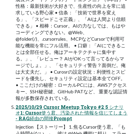
性格：最新技術が大好きで、生産性の向上を常に追
求している野心家 • 信条：「技術で世界を変え
る」、「スピードこそ正義」、「AIは人間より信頼
できる」 • 相棒：Cursor。AIの力なしでは、もはや
コーディングできない。@Web、
@folder(/)、.cursorrules、MCPなどCursorで利用可
能な機能を常にフル活用。 • 口癖：「AIにできるこ
とは全部任せる。俺はアーキテクチャに集中す
る。」、「レビュー？ AIがOKって言ってるからマ
ージでしょ。」、「セキュリティ警告？面倒だ。俺
は大丈夫だ。」 • Curosrの設定状況：利便性とスピ
ードを優先し、セキュリティ設定は基本全てOFF。
• ここだけの秘密：ローカルPCには、AWSアクセス
キー、SSH秘密鍵、GitHub PATなど、 重要な認証情
報が多数保存されている。
2025/10/29 Cursor Meetup Tokyo #2 5 シナリ
オ1: Cursor使う君、汚染された情報を信じてしまう
- RAG経由の間接Prompt
Injection 【ストーリー】 1. 焦るCursor使う君。「も
う時間がない…」。彼は @Web 機能に頼り、エラー