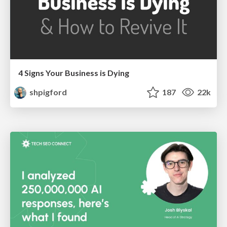
4 Signs Your Business is Dying
shpigford
187
22k