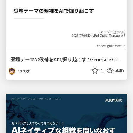
登壇テーマの候補をAIで掘り起こす / Generate CfP Ideas via-AI
tbpgr
1
440