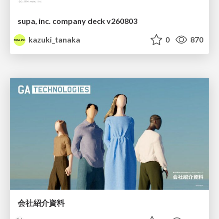
supa, inc. company deck v260803
kazuki_tanaka
0
870
会社紹介資料