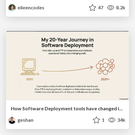
eileencodes
47
8.2k
How Software Deployment tools have changed in the past 20 years
geshan
1
34k