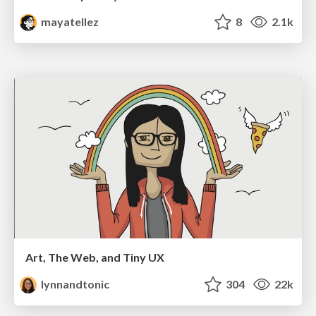
mayatellez
8
2.1k
Art, The Web, and Tiny UX
lynnandtonic
304
22k