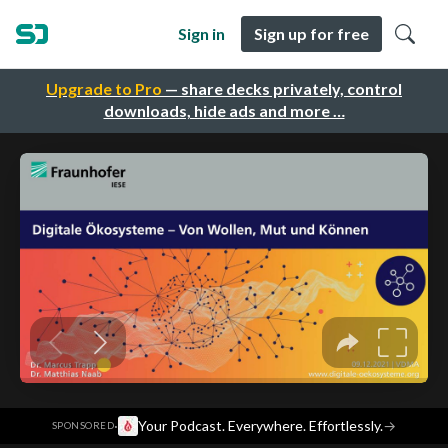
Sign in
Sign up for free
Upgrade to Pro
— share decks privately, control
downloads, hide ads and more …
·
Your Podcast. Everywhere. Effortlessly.
→
SPONSORED