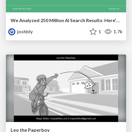
We Analyzed 250 Million AI Search Results: Here's What I Found
joshbly
1
1.7k
Leo the Paperboy