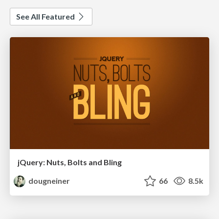
See All Featured
jQuery: Nuts, Bolts and Bling
dougneiner
66
8.5k