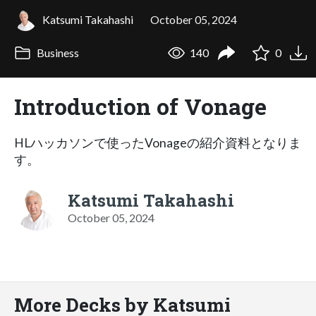
Katsumi Takahashi
October 05, 2024
Business
140
0
Introduction of Vonage
HLハッカソンで使ったVonageの紹介資料となりま
す。
Katsumi Takahashi
October 05, 2024
More Decks by Katsumi