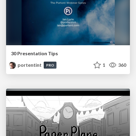
30 Presentation Tips
portentint
1
360
PRO