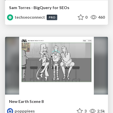
Sam Torres - BigQuery for SEOs
techseoconnect
0
460
PRO
New Earth Scene 8
popppiees
3
2.5k