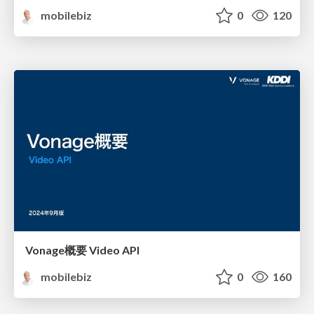
mobilebiz
0
120
Vonage概要 Video API
mobilebiz
0
160