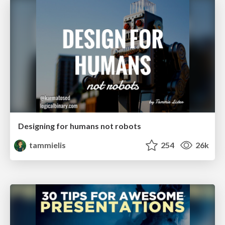
Designing for humans not robots
tammielis
254
26k