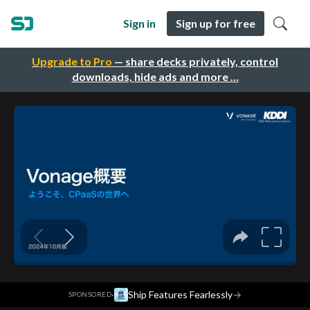
Sign in
Sign up for free
Upgrade to Pro
— share decks privately, control
downloads, hide ads and more …
·
Ship Features Fearlessly
→
SPONSORED