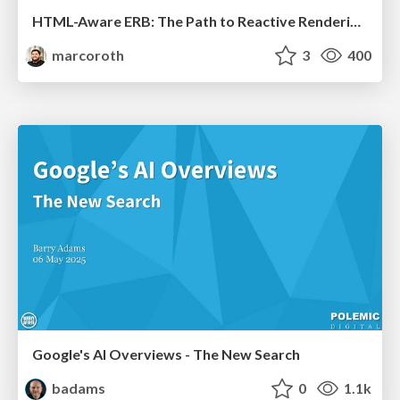
HTML-Aware ERB: The Path to Reactive Rendering @ RubyCon 2026, Rimini, Italy
marcoroth
3
400
Google's AI Overviews - The New Search
badams
0
1.1k