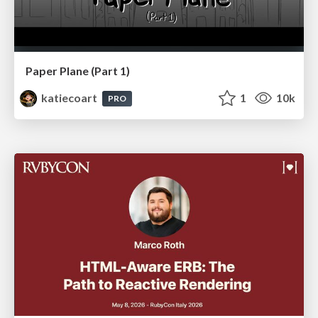
Paper Plane (Part 1)
katiecoart
1
10k
PRO