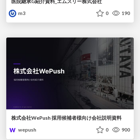
医院継承G紹介資料_エムスリー株式会社
m3
0
190
株式会社WePush 採用候補者様向け会社説明資料
wepush
0
900