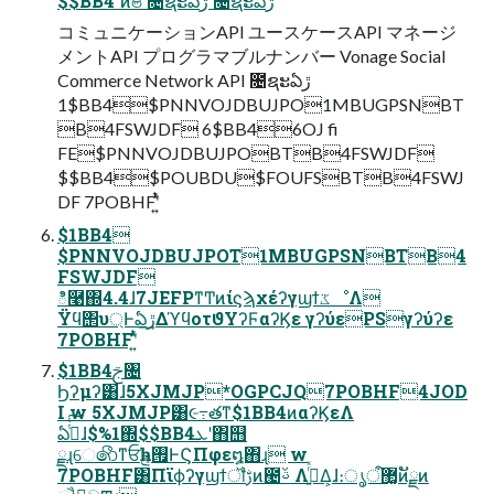
$$BB4 ͦͷଞ ೔ຊະఏڙ ೔ຊະఏڙ
コミュニケーションAPI ユースケースAPI マネージ
メントAPI プログラマブルナンバー Vonage Social
Commerce Network API ೔ຊະఏڙ
$1BB4$PNNVOJDBUJPO1MBUGPSNBT
B4FSWJDF 6$BB46OJ fi
FE$PNNVOJDBUJPOBTB4FSWJDF
$$BB4$POUBDU$FOUFSBTB4FSWJ
DF 7POBHFʹ͍ͭͯ
$1BB4
$PNNVOJDBUJPOT1MBUGPSNBTB4
FSWJDF
ి࿩΍4.4ɺ7JEFPͳͲͷίϛϡχέʔγϣϯػೳΛ
Ϋϥ΢υ্Ͱఏڙ͢ΔϓϥοτϑΥʔϜαʔϏε γʔύεPSγʔύʔε
7POBHFʹ͍ͭͯ
$1BB4ࢢ৔
Ϧʔμʔ͸ɺ5XJMJP*OGPCJQ7POBHF4JOD
I w 5XJMJP͸૯߹తͳ$1BB4ͷαʔϏεΛ
ఏڙͭͭ͠ɺ$%1΍$$BB4ܥʹ΋஫
ྗɻେ෯ͳਓһ࡟ݮͰϚΠφε໘΋ɻ w
7POBHF͸Πϊϕʔγϣϯॏࢹͷ౤ࢿ Λߦ͍ͬͯΔ͕ɺ։ൃऀ޲͚ͷັྗͷ