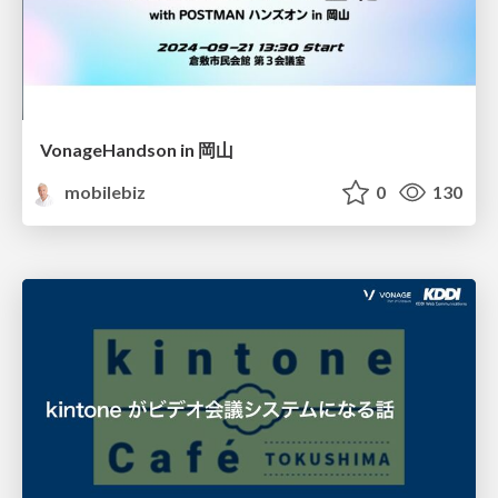
VonageHandson in 岡山
mobilebiz
0
130