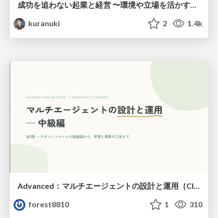
成功を追わない起業と経営 〜環境や立場を活かす戦略（Homing 2026）
kuranuki
2
1.4k
Advanced：マルチエージェントの設計と運用（Claude Code）
forest8810
1
310