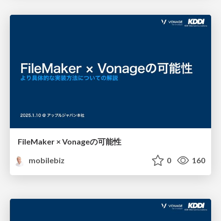
FileMaker × Vonageの可能性
mobilebiz
0
160