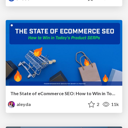
The State of eCommerce SEO: How to Win in Today's Products SERPs - #SEOweek
aleyda
2
11k