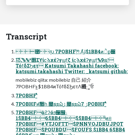
Transcript
೥݄൛ 7POBHF֓ཁ Α͏ͦ͜ɺ$1BB4ͷੈք΁
גࣜձࣾ,%%*΢Σϒίϛϡχέʔγϣϯζ ίϛϡχέʔγϣϯ%9ຊ෦
ΤόϯδΣϦετ Katsumi Takahashi facebook:
katsumi.takahashi Twitter: _katsumi github:
mobilebiz qiita: mobilebiz 自己 紹介
7POBHFͱ͍͏$1BB4ͷΤόϯδΣϦετΛ΍͍ͬͯ·͢ ˘͍ܳਓ
7POBHFʹ͍ͭͯ
7POBHFͷ͝঺հ ೔ຊະఏڙ ೔ຊະఏڙ 7POBHFʹ͍ͭͯ
7POBHFάϩʔόϧ੡඼܈
$1BB46$BB4$$BB4ͦͷଞ
7POBHF#VTJOFTT$PNNVOJDBUJPOT
7POBHF$POUBDU$FOUFS $1BB4 6$BB4