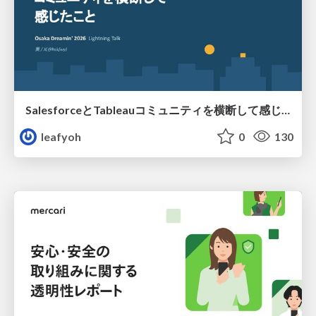
SalesforceとTableauコミュニティを横断して感じたこと（Osaka Dreamin）
leafyoh
0
130