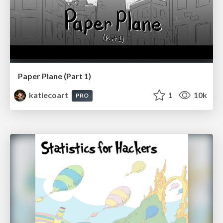
Paper Plane (Part 1)
katiecoart
1
10k
PRO