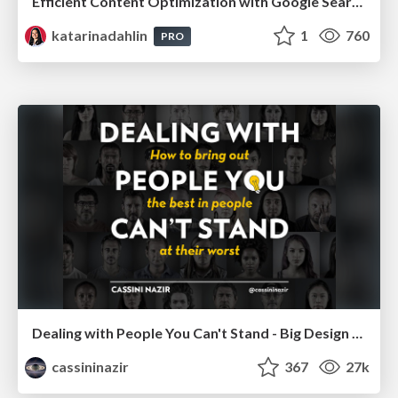
Efficient Content Optimization with Google Search Console & Apps Script
katarinadahlin
1
760
PRO
Dealing with People You Can't Stand - Big Design 2015
cassininazir
367
27k