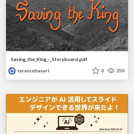
Saving_the_King_-_Storyboard.pdf
terencebasart
0
250