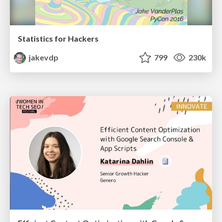
Statistics for Hackers
jakevdp
799
230k