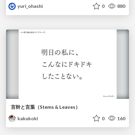
yuri_ohashi
0
880
言幹と言葉（Stems & Leaves）
kakukoki
0
160