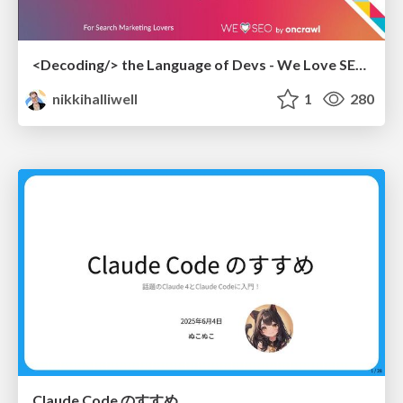
<Decoding/> the Language of Devs - We Love SEO 2024
nikkihalliwell
1
280
Claude Code のすすめ