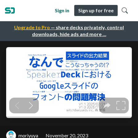
Sign in
Sign up for free
Upgrade to Pro
— share decks privately, control
downloads, hide ads and more …
moriyuya
November 20, 2023