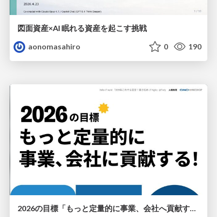
図面資産×AI 眠れる資産を起こす挑戦
aonomasahiro
0
190
2026の目標「もっと定量的に事業、会社へ貢献する！」