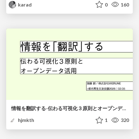
karad
0
160
情報を翻訳する-伝わる可視化３原則とオープンデータ活用-
hjmkth
1
320