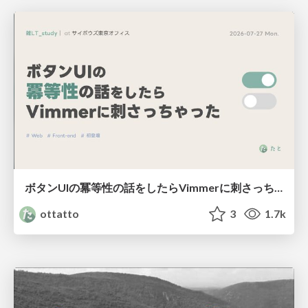
ボタンUIの冪等性の話をしたらVimmerに刺さっちゃった
ottatto
3
1.7k