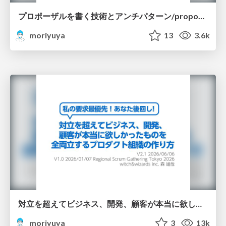
プロポーザルを書く技術とアンチパターン/proposal-writing-and-antipatterns
moriyuya
13
3.6k
対立を超えてビジネス、開発、顧客が本当に欲しかったものを全両立するプロダクト組織の作り方/trade-off basic rsgt2026
moriyuya
3
13k