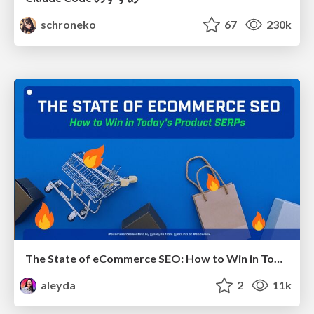
schroneko
67
230k
The State of eCommerce SEO: How to Win in Today's Products SERPs - #SEOweek
aleyda
2
11k