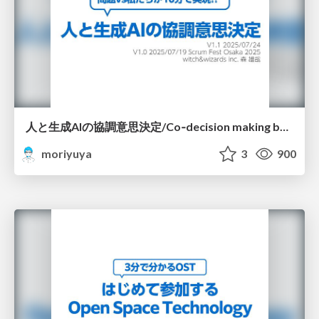
人と生成AIの協調意思決定/Co‑decision making by people and generative AI
moriyuya
3
900