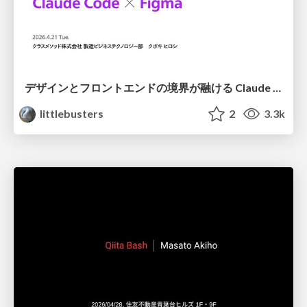
デザインとフロントエンドの境界が融ける Claude Code × Figma
littlebusters
2
3.3k