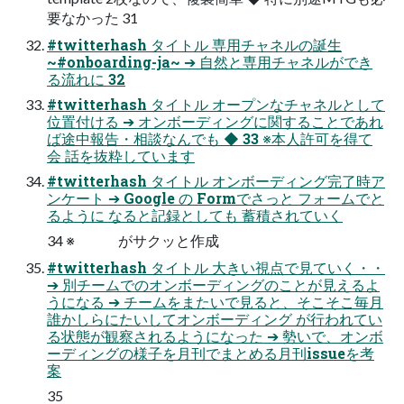
要なかった 31
#twitterhash タイトル 専用チャネルの誕生
~#onboarding-ja~ ➔ 自然と専用チャネルができ
る流れに 32
#twitterhash タイトル オープンなチャネルとして
位置付ける ➔ オンボーディングに関することであれ
ば途中報告・相談なんでも ◆ 33 ※本人許可を得て
会 話を抜粋しています
#twitterhash タイトル オンボーディング完了時ア
ンケート ➔ Google の Formでさっと フォームでと
るように なると記録としても 蓄積されていく
34 ※ がサクッと作成
#twitterhash タイトル 大きい視点で見ていく・・
➔ 別チームでのオンボーディングのことが見えるよ
うになる ➔ チームをまたいで見ると、そこそこ毎月
誰かしらにたいしてオンボーディング が行われてい
る状態が観察されるようになった ➔ 勢いで、オンボ
ーディングの様子を月刊でまとめる月刊issueを考
案
35