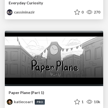
Everyday Curiosity
cassininazir
0
270
Paper Plane (Part 1)
katiecoart
1
10k
PRO