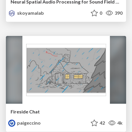
Neural Spatial Audio Processing for Sound Field Analysis and Control
skoyamalab
0
390
Fireside Chat
paigeccino
42
4k