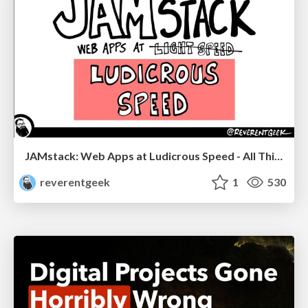
JAMstack: Web Apps at Ludicrous Speed - All Things Open 2022
reverentgeek
1
530