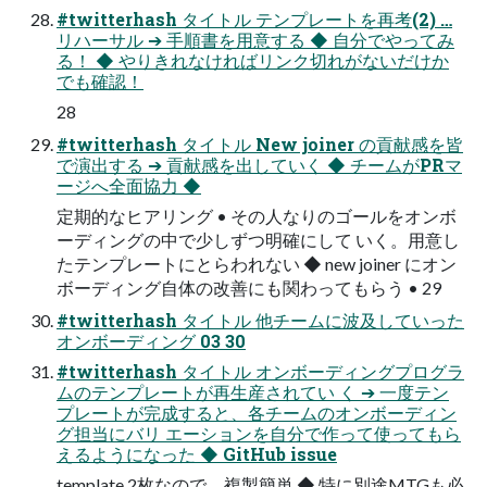
#twitterhash タイトル テンプレートを再考(2) …
リハーサル ➔ 手順書を用意する ◆ 自分でやってみ
る！ ◆ やりきれなければリンク切れがないだけか
でも確認！
28
#twitterhash タイトル New joiner の貢献感を皆
で演出する ➔ 貢献感を出していく ◆ チームがPRマ
ージへ全面協力 ◆
定期的なヒアリング • その人なりのゴールをオンボ
ーディングの中で少しずつ明確にして いく。用意し
たテンプレートにとらわれない ◆ new joiner にオン
ボーディング自体の改善にも関わってもらう • 29
#twitterhash タイトル 他チームに波及していった
オンボーディング 03 30
#twitterhash タイトル オンボーディングプログラ
ムのテンプレートが再生産されてい く ➔ 一度テン
プレートが完成すると、各チームのオンボーディン
グ担当にバリ エーションを自分で作って使ってもら
えるようになった ◆ GitHub issue
template 2枚なので、複製簡単 ◆ 特に別途MTGも必