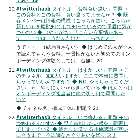
#twitterhash タイトル 「資料食い違い」問題 ➔
この資料とこの資料、食い違ってませんか？ ◆ 既
存メンバーは情報の構成（こっちが古い、こっちが
新しい）を暗黙知と して知っているので矛盾に気が
つかない ◆ （やりがち）「こういう事情があっ
て、ここではこうなんだけど、こっちだとこ
うで・・」（結局直さない） ◆ はじめての人が一人
で読んでもらう資料。一貫性がないと初めてのオン
ボーディング体験としては、台無し 20
#twitterhash タイトル 「はずかしい」問題 ➔ こ
のチャネル、XX人いますが、ここで本当に質問し
ちゃっていいんですか？ ◆ NG: やっちゃってくだ
さい ← やりにくいからきいている ◆ ほんとうは
オンボーディング担当者に他の切り口で質問した
い？
◆ チャネル名、構成自体に問題？ 21
#twitterhash タイトル 「いつ終わる」問題 ➔ い
つ終わるんですか ◆ 早く貢献したい感を、阻害し
てしまっている ◆ 終わりに関する共通認識が互い
に合うまで、不思議なさぐりあいを繰り 返す