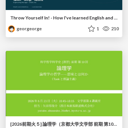
Throw Yourself In! - How I've learned English and What I'm Facing
georgeorge
1
210
[2026前期火５] 論理学（京都大学文学部 前期 第10回）「論理学の哲学——意味とは何か（Tonkと推論主義）」