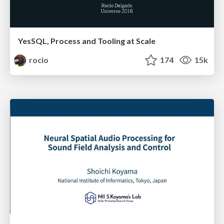
YesSQL, Process and Tooling at Scale
rocio
174
15k