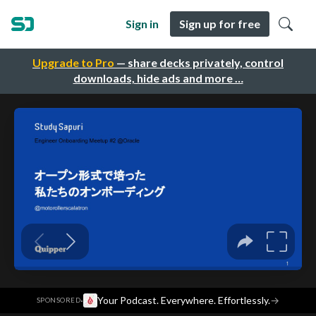
Sign in
Sign up for free
Upgrade to Pro
— share decks privately, control
downloads, hide ads and more …
·
Your Podcast. Everywhere. Effortlessly.
→
SPONSORED