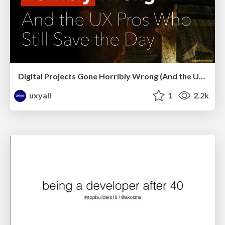
Digital Projects Gone Horribly Wrong (And the UX Pros Who Still Save the Day) - Dean Schuster
uxyall
1
2.2k