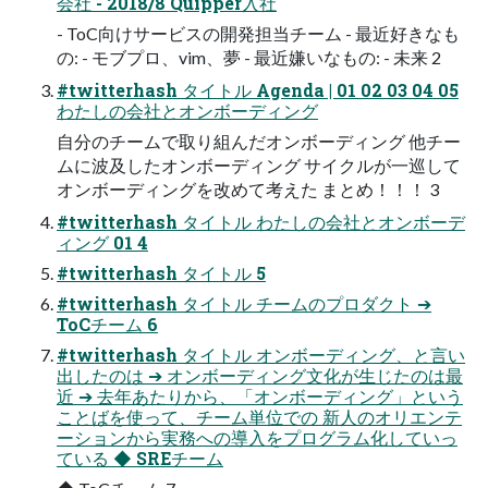
会社 - 2018/8 Quipper入社
- ToC向けサービスの開発担当チーム - 最近好きなも
の: - モブプロ、vim、夢 - 最近嫌いなもの: - 未来 2
#twitterhash タイトル Agenda | 01 02 03 04 05
わたしの会社とオンボーディング
自分のチームで取り組んだオンボーディング 他チー
ムに波及したオンボーディング サイクルが一巡して
オンボーディングを改めて考えた まとめ！！！ 3
#twitterhash タイトル わたしの会社とオンボーデ
ィング 01 4
#twitterhash タイトル 5
#twitterhash タイトル チームのプロダクト ➔
ToCチーム 6
#twitterhash タイトル オンボーディング、と言い
出したのは ➔ オンボーディング文化が生じたのは最
近 ➔ 去年あたりから、「オンボーディング」という
ことばを使って、チーム単位での 新人のオリエンテ
ーションから実務への導入をプログラム化していっ
ている ◆ SREチーム