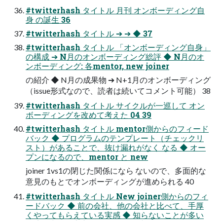
#twitterhash タイトル 月刊 オンボーディング自
身 の誕生 36
#twitterhash タイトル ➔ ➔ ◆ 37
#twitterhash タイトル 「オンボーディング自身」
の構成 ➔ N月のオンボーディング総評 ◆ N月のオ
ンボーディング: 各mentor, new joiner
の紹介 ◆ N月の成果物 ➔ N+1月のオンボーディング
（issue形式なので、読者は続いてコメント可能） 38
#twitterhash タイトル サイクルが一巡して オン
ボーディングを改めて考えた 04 39
#twitterhash タイトル mentor側からのフィード
バック ◆ プログラムのテンプレート（チェックリ
スト）があることで、抜け漏れがなく なる ◆ オー
プンになるので、mentor と new
joiner 1vs1の閉じた関係になら ないので、多面的な
意見のもとでオンボーディングが進められる 40
#twitterhash タイトル New joiner側からのフィ
ードバック ◆ 前の会社、他の会社と比べて、手厚
くやってもらえている実感 ◆ 知らないことが多い