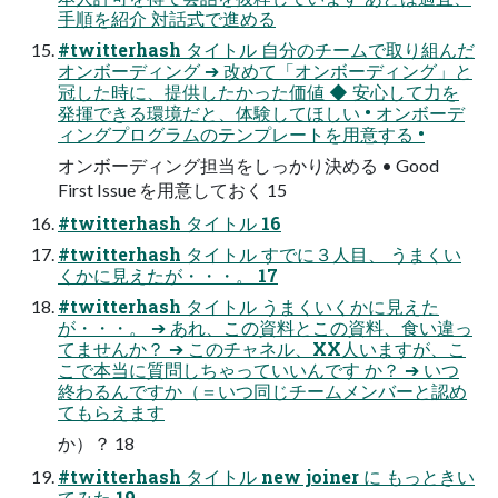
手順を紹介 対話式で進める
#twitterhash タイトル 自分のチームで取り組んだ
オンボーディング ➔ 改めて「オンボーディング」と
冠した時に、提供したかった価値 ◆ 安心して力を
発揮できる環境だと、体験してほしい • オンボーデ
ィングプログラムのテンプレートを用意する •
オンボーディング担当をしっかり決める • Good
First Issue を用意しておく 15
#twitterhash タイトル 16
#twitterhash タイトル すでに３人目、 うまくい
くかに見えたが・・・。 17
#twitterhash タイトル うまくいくかに見えた
が・・・。 ➔ あれ、この資料とこの資料、食い違っ
てませんか？ ➔ このチャネル、XX人いますが、こ
こで本当に質問しちゃっていいんです か？ ➔ いつ
終わるんですか（＝いつ同じチームメンバーと認め
てもらえます
か）？ 18
#twitterhash タイトル new joiner に もっときい
てみた 19