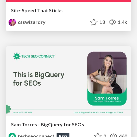
Site-Speed That Sticks
csswizardry
13
1.4k
Sam Torres - BigQuery for SEOs
techseoconnect
0
460
PRO