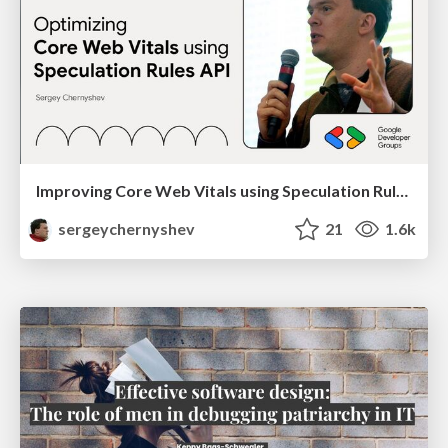
Improving Core Web Vitals using Speculation Rules API
sergeychernyshev
21
1.6k