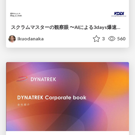
スクラムマスターの観察眼 〜AIによる3days爆速キャッチアップと次の一手〜/The Scrum Master's Insight: Lightning-Fast 3-Day Catch-Up with AI and the Next Move
ikuodanaka
3
560