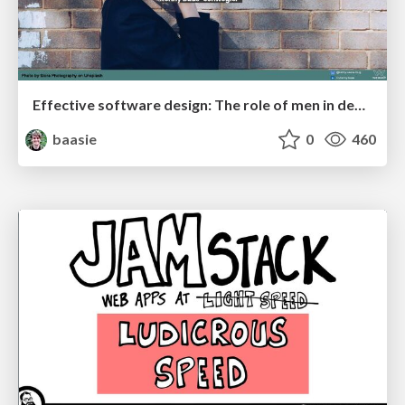
Effective software design: The role of men in debugging patriarchy in IT @ Voxxed Days AMS
baasie
0
460