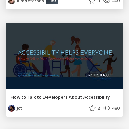
kimpetersen
0
400
PRO
How to Talk to Developers About Accessibility
jct
2
480