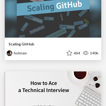
Scaling GitHub
holman
464
140k