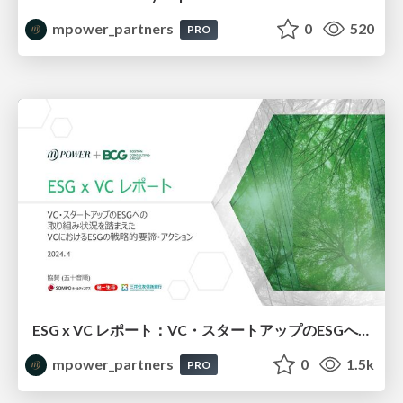
mpower_partners
0
520
PRO
ESG x VC レポート：VC・スタートアップのESGへの 取り組み状況を踏まえたVCにおけるESGの戦略的要諦・アクション
mpower_partners
0
1.5k
PRO