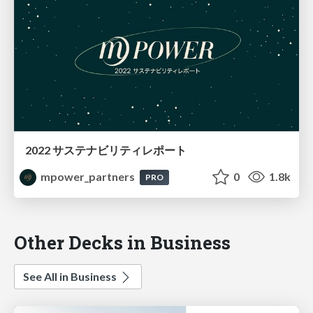
2022 サステナビリティレポート
mpower_partners
0
1.8k
PRO
Other Decks in Business
See All in Business