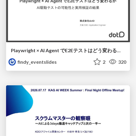
Playwright × AI Agent でE2Eテストはどう変わるか AI駆動テストの可能性と実用検証の結果 _0721
findy_eventslides
2
320