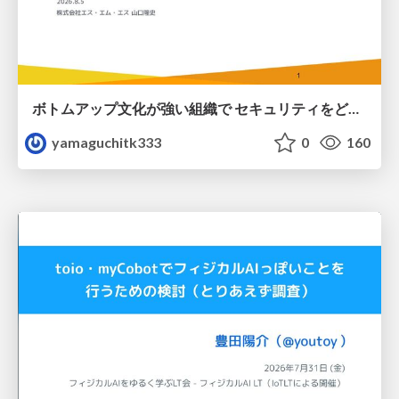
ボトムアップ文化が強い組織で セキュリティをどう根付かせていくかの現在進行形の話 / Making Security Stick in a Bottom-Up Organization
yamaguchitk333
0
160