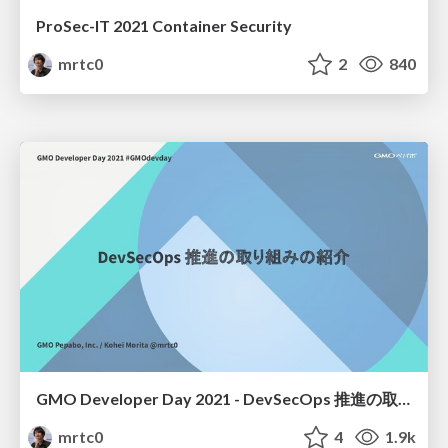
ProSec-IT 2021 Container Security
mrtc0
2
840
GMO Developer Day 2021 - DevSecOps 推進の取り組みの紹介.pdf
mrtc0
4
1.9k