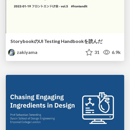
StorybookのUI Testing Handbookを読んだ
zakiyama
31
6.9k