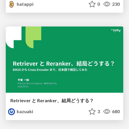
hatappi
0
230
Retriever と Reranker、結局どうする？
kazuaki
3
680