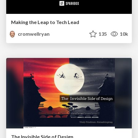
Making the Leap to Tech Lead
cromwellryan
135
10k
The Invisible Side of Design