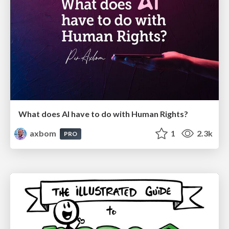
What does AI have to do with Human Rights?
axbom
1
2.3k
PRO