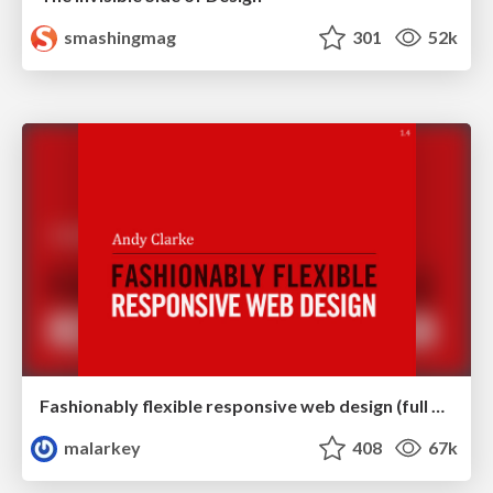
smashingmag
301
52k
Fashionably flexible responsive web design (full day workshop)
malarkey
408
67k