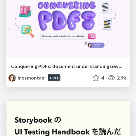
Conquering PDFs: document understanding beyond plain text
inesmontani
4
2.9k
PRO