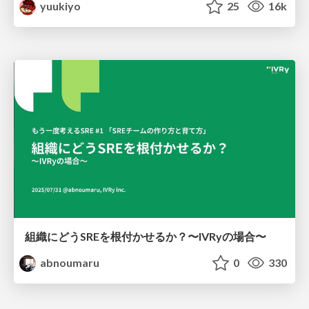
yuukiyo
25
16k
組織にどうSREを根付かせるか？〜IVRyの場合〜
abnoumaru
0
330