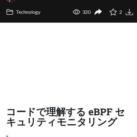
Technology
320
2
コードで理解する eBPF セ
キュリティモニタリング