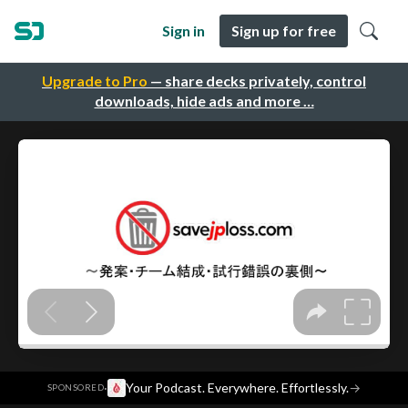
Sign in
Sign up for free
Upgrade to Pro
— share decks privately, control
downloads, hide ads and more …
·
Your Podcast. Everywhere. Effortlessly.
→
SPONSORED