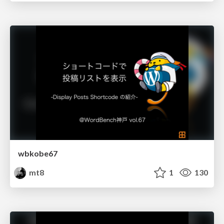
wbkobe67
mt8
1
130