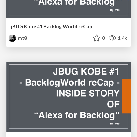
jBUG Kobe #1 Backlog World reCap
mt8
0
1.4k