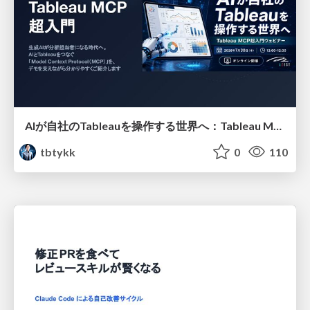
AIが自社のTableauを操作する世界へ：Tableau MCP超入門
tbtykk
0
110