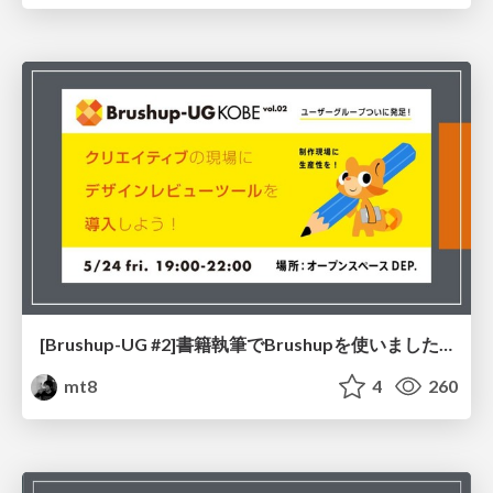
[Brushup-UG #2]書籍執筆でBrushupを使いました！
mt8
4
260