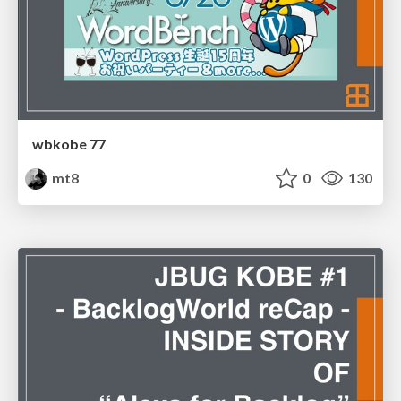
wbkobe 77
mt8
0
130