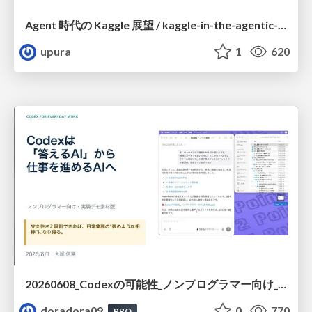
Agent 時代の Kaggle 展望 / kaggle-in-the-agentic-era
upura
1
620
20260608_Codexの可能性_ノンプログラマー向け_大城追記
doradora09
0
770
PRO