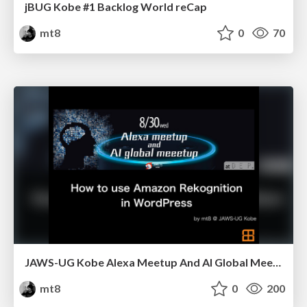
jBUG Kobe #1 Backlog World reCap
mt8
0
70
JAWS-UG Kobe Alexa Meetup And AI Global Meetup
mt8
0
200