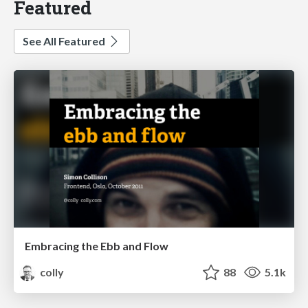
Featured
See All Featured
Embracing the Ebb and Flow
colly
88
5.1k