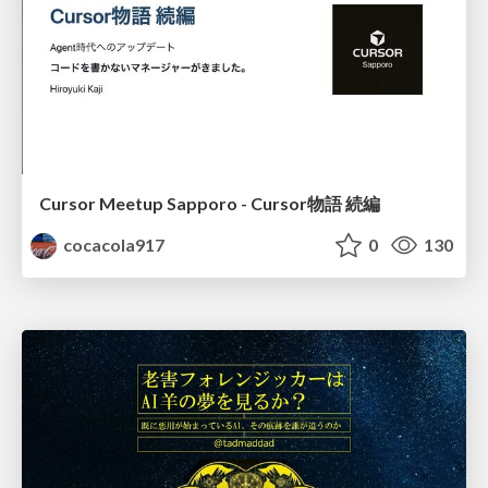
Cursor Meetup Sapporo - Cursor物語 続編
cocacola917
0
130