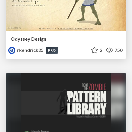
Odyssey Design
rkendrick25
2
750
PRO