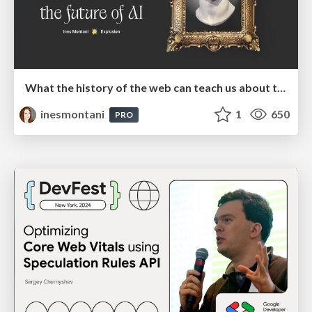
What the history of the web can teach us about the future of AI
inesmontani
1
650
PRO