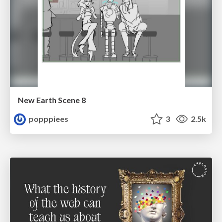
New Earth Scene 8
popppiees
3
2.5k