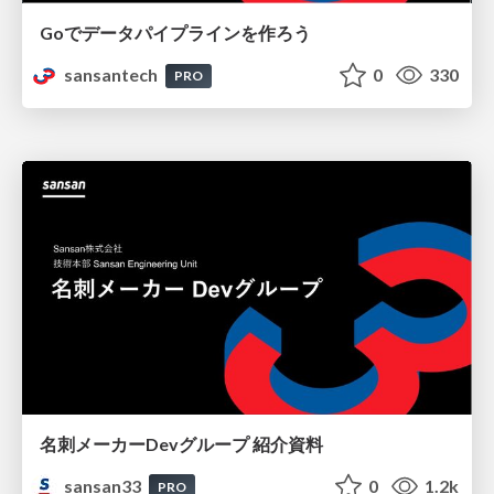
Goでデータパイプラインを作ろう
sansantech
0
330
PRO
名刺メーカーDevグループ 紹介資料
sansan33
0
1.2k
PRO