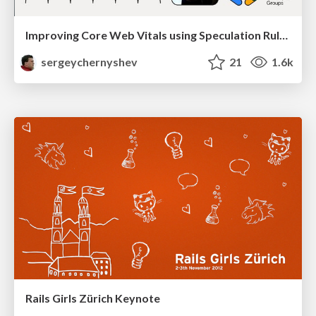
Improving Core Web Vitals using Speculation Rules API
sergeychernyshev
21
1.6k
Rails Girls Zürich Keynote