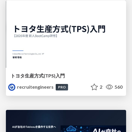
トヨタ⽣産⽅式(TPS)⼊⾨
recruitengineers
2
560
PRO