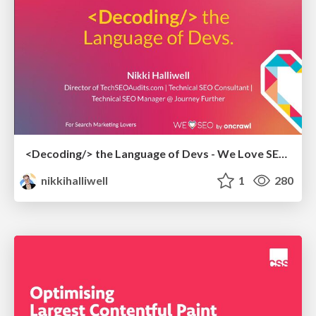
<Decoding/> the Language of Devs - We Love SEO 2024
nikkihalliwell
1
280