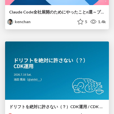
Claude Code全社展開のためにやったことn選～プラグイン302個・コミッター271人を支えるために～
kenchan
5
1.4k
ドリフトを絶対に許さない（？）CDK運用 / CDK Ops with Zero Tolerance for Drifts (?)