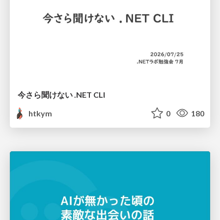
今さら聞けない .NET CLI
htkym
0
180