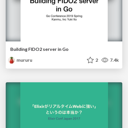
Building FIDO2 server in Go
mururu
2
7.4k