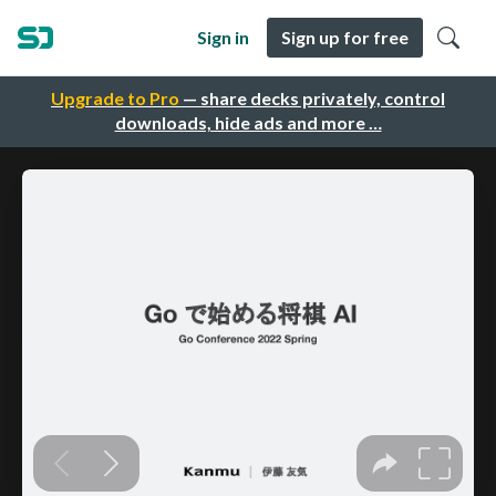
Sign in
Sign up for free
Upgrade to Pro
— share decks privately, control
downloads, hide ads and more …