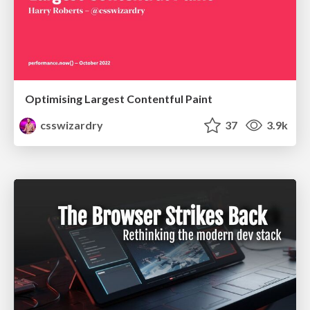
Optimising Largest Contentful Paint
csswizardry
37
3.9k