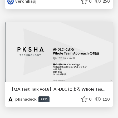
veronikapj
0
250
【QA Test Talk Vol.8】AI-DLC による Whole Team Approach の加速
pkshadeck
0
110
PRO