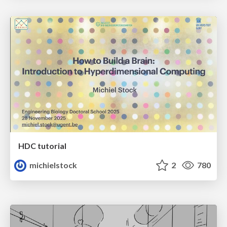
HDC tutorial
michielstock
2
780