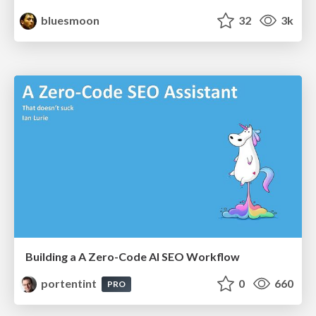
bluesmoon
32
3k
Building a A Zero-Code AI SEO Workflow
portentint
0
660
PRO