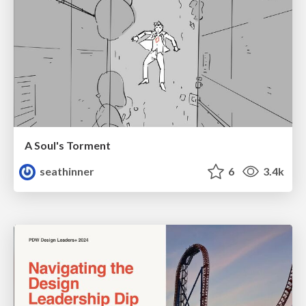
A Soul's Torment
seathinner
6
3.4k