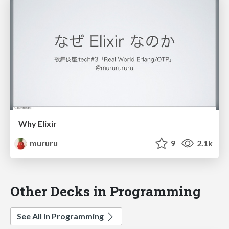
Why Elixir
mururu
9
2.1k
Other Decks in Programming
See All in Programming