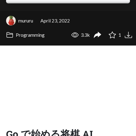
mururu
April 23, 2022
Programming
3.3k
1
Go で始める将棋 AI