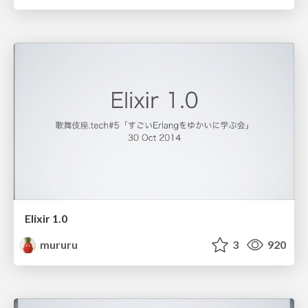
Elixir 1.0
mururu
3
920