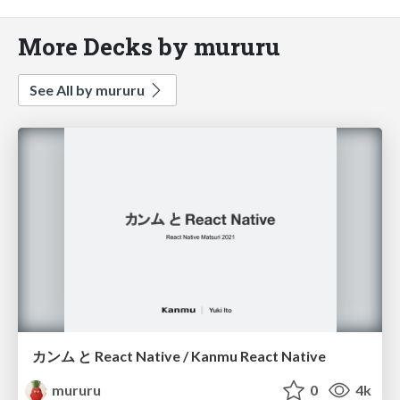
More Decks by mururu
See All by mururu
カンム と React Native / Kanmu React Native
mururu
0
4k