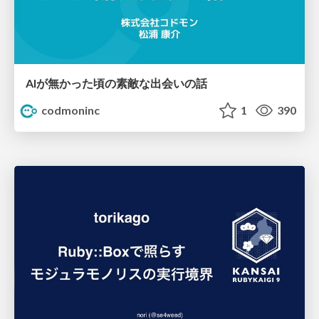
AIが無かった頃の素敵な出会いの話
codmoninc
1
390