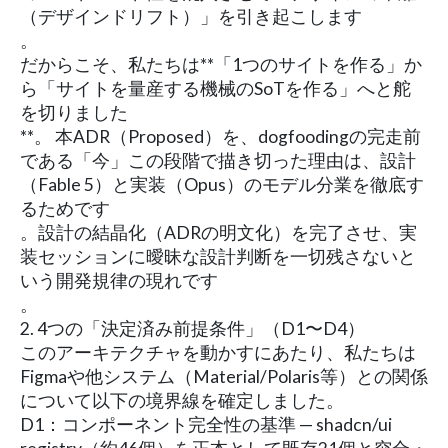
（デザインドリフト）」を引き起こします
。
だからこそ、私たちは**「1つのサイトを作る」か
ら「サイトを量産する機械のSoTを作る」へと舵
を切りました
**。 本ADR（Proposed）を、dogfoodingの完走前
である「今」この段階で描き切った理由は、設計
（Fable 5）と実装（Opus）のモデル分業を徹底す
るためです
。設計の結晶化（ADRの明文化）を完了させ、実
装セッションに曖昧な設計判断を一切残さないと
いう開発規律の現れです
。
2. 4つの「決定済み前提条件」（D1〜D4）
このアーキテクチャを動かすにあたり、私たちは
Figmaや他システム（Material/Polaris等）との関係
について以下の境界線を確定しました。
D1：コンポーネント完全性の基準 — shadcn/ui