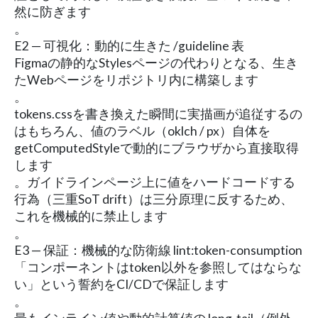
然に防ぎます
。
E2 — 可視化：動的に生きた /guideline 表
Figmaの静的なStylesページの代わりとなる、生き
たWebページをリポジトリ内に構築します
。
tokens.cssを書き換えた瞬間に実描画が追従するの
はもちろん、値のラベル（oklch / px）自体を
getComputedStyleで動的にブラウザから直接取得
します
。ガイドラインページ上に値をハードコードする
行為（三重SoT drift）は三分原理に反するため、
これを機械的に禁止します
。
E3 — 保証：機械的な防衛線 lint:token-consumption
「コンポーネントはtoken以外を参照してはならな
い」という誓約をCI/CDで保証します
。