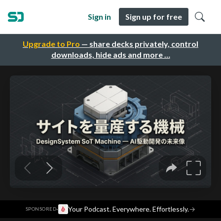
Sign in
Sign up for free
Upgrade to Pro
— share decks privately, control
downloads, hide ads and more …
·
Your Podcast. Everywhere. Effortlessly.
→
SPONSORED