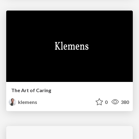
The Art of Caring
klemens
0
380