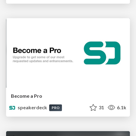
Become a Pro
speakerdeck
31
6.1k
PRO