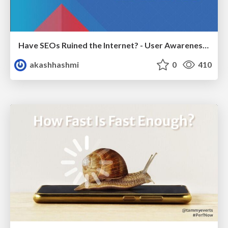
Have SEOs Ruined the Internet? - User Awareness of SEO in 2025
akashhashmi
0
410