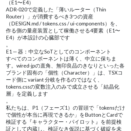
（E1〜E4）
ADR-020で定義した「薄いルーター（Thin
Router）」が消費するべき3つの資産
（DESIGN.md / tokens.css / ui-components）を、
作る側の量産装置として稼働させる4要素（E1〜
E4）が本設計の心臓部です
。
E1 — 器：中立なSoTとしてのコンポーネント
すべてのコンポーネントは薄く、中立に保ちま
す。wired-jpの直角、無印良品のきなりといった各
ブランド固有の「個性（Character）」は、TSXコ
ード側に variant 分岐を作るのではなく、
tokens.cssの変数注入のみで成立させる「結晶化
層」を定義します
。
私たちは、P1（フェーズ1）の冒頭で「tokensだけ
で個性が本当に再現できるか」をButtonとCardで
検証する『キャラクター・パイロット』を前提検
証として内蔵し、検証なき仮説に基づく破綻を未