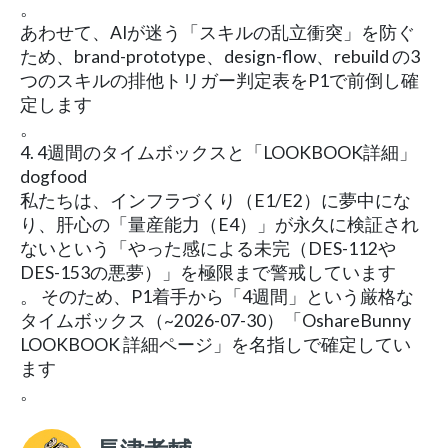
。
あわせて、AIが迷う「スキルの乱立衝突」を防ぐ
ため、brand-prototype、design-flow、rebuild の3
つのスキルの排他トリガー判定表をP1で前倒し確
定します
。
4. 4週間のタイムボックスと「LOOKBOOK詳細」
dogfood
私たちは、インフラづくり（E1/E2）に夢中にな
り、肝心の「量産能力（E4）」が永久に検証され
ないという「やった感による未完（DES-112や
DES-153の悪夢）」を極限まで警戒しています
。 そのため、P1着手から「4週間」という厳格な
タイムボックス（~2026-07-30）「OshareBunny
LOOKBOOK 詳細ページ」を名指しで確定してい
ます
。