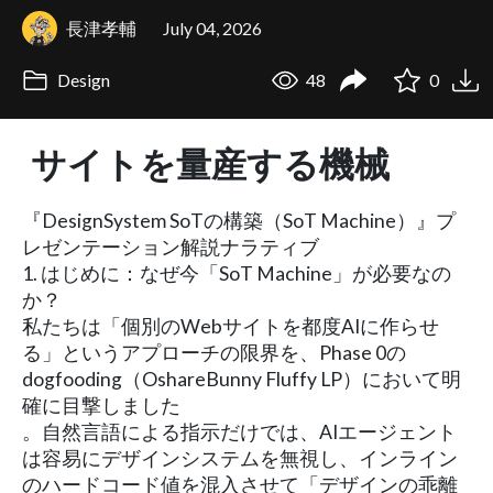
長津孝輔
July 04, 2026
Design
48
0
サイトを量産する機械
『DesignSystem SoTの構築（SoT Machine）』プ
レゼンテーション解説ナラティブ
1. はじめに：なぜ今「SoT Machine」が必要なの
か？
私たちは「個別のWebサイトを都度AIに作らせ
る」というアプローチの限界を、Phase 0の
dogfooding（OshareBunny Fluffy LP）において明
確に目撃しました
。自然言語による指示だけでは、AIエージェント
は容易にデザインシステムを無視し、インライン
のハードコード値を混入させて「デザインの乖離