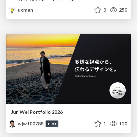
uxman
0
250
Jun Wei Portfolio 2026
wjw100788
1
120
PRO