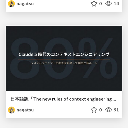
nagatsu
0
14
日本語訳「The new rules of context engineering for Claude 5 models」
nagatsu
0
91