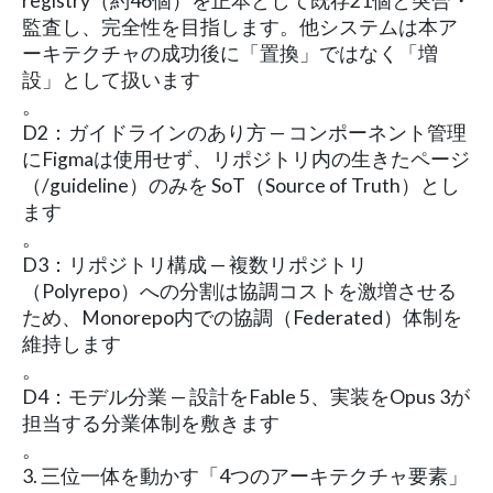
registry（約46個）を正本として既存21個と突合・
監査し、完全性を目指します。他システムは本ア
ーキテクチャの成功後に「置換」ではなく「増
設」として扱います
。
D2：ガイドラインのあり方 — コンポーネント管理
にFigmaは使用せず、リポジトリ内の生きたページ
（/guideline）のみを SoT（Source of Truth）とし
ます
。
D3：リポジトリ構成 — 複数リポジトリ
（Polyrepo）への分割は協調コストを激増させる
ため、Monorepo内での協調（Federated）体制を
維持します
。
D4：モデル分業 — 設計をFable 5、実装をOpus 3が
担当する分業体制を敷きます
。
3. 三位一体を動かす「4つのアーキテクチャ要素」