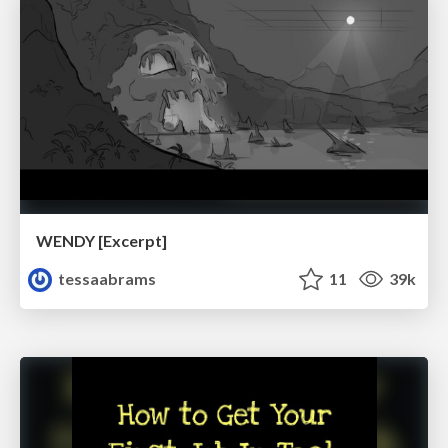
WENDY [Excerpt]
tessaabrams
11
39k