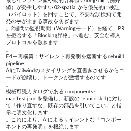
最もインライン値や動的計算値の long-tail（例外
値）が発生しやすい 02-spatial から優先的に検証
（パイロット）を回すことで、不要な誤検知で開
発の手が止まる事故を防ぎます
。2週間の監視期間（Warningモード）を経て、PR
を拒否する「Blocking昇格」へ進む、安全な導入
プロトコルを敷きます
。
E4 — 再構築：サイレント再発明を遮断する rebuild
pipeline
AIにTailwindのスタイリングを直書きさせるからコ
ードが崩壊し、トークンが激増するのです
。
機械可読カタログである components-
manifest.json を整備し、新設の rebuild skill に対し
て「作り直すな、既存の部品を引いてこい」と指
示に明文化します
。これにより、AIによるサイレントな「コンポー
ネントの再発明」を根絶します