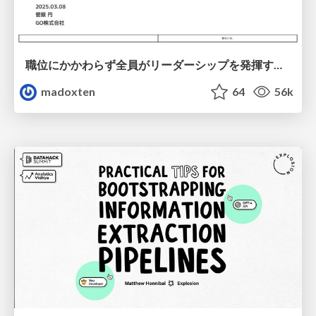
職位にかかわらず全員がリーダーシップを発揮するチーム作り / Building a team where everyone can demonstrate leadership regardless of position
madoxten
64
56k