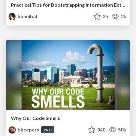
Practical Tips for Bootstrapping Information Extraction Pipelines
honnibal
25
2k
Why Our Code Smells
bkeepers
340
58k
PRO