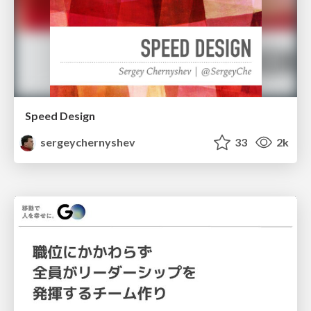
Speed Design
sergeychernyshev
33
2k