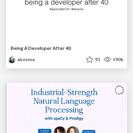
Being A Developer After 40
akosma
91
590k