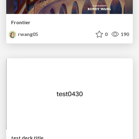
Frontier
rwang05
0
190
test deck title