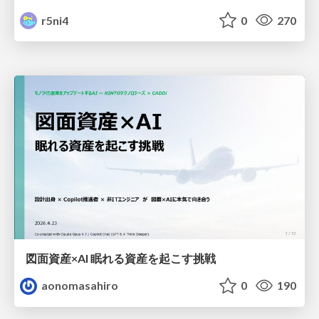
r5ni4
0
270
図面資産×AI 眠れる資産を起こす挑戦
aonomasahiro
0
190