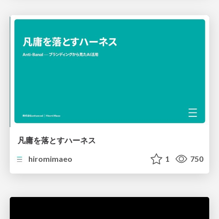
凡庸を落とすハーネス
hiromimaeo
1
750