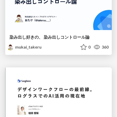
染み出し好きの、 染み出しコントロール論
mukai_takeru
0
360