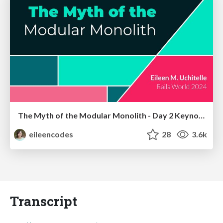
The Myth of the Modular Monolith - Day 2 Keynote - Rails World 2024
eileencodes
28
3.6k
Transcript