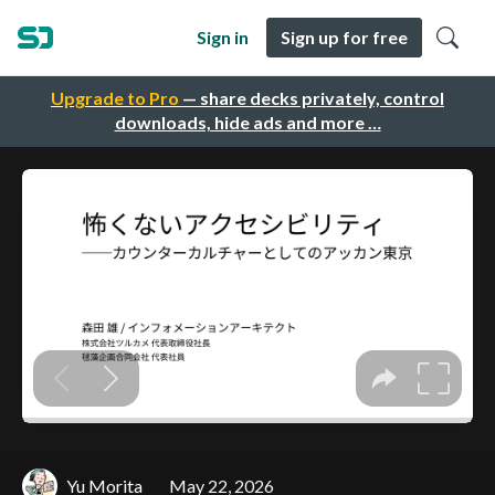
Sign in
Sign up for free
Upgrade to Pro
— share decks privately, control
downloads, hide ads and more …
Yu Morita
May 22, 2026