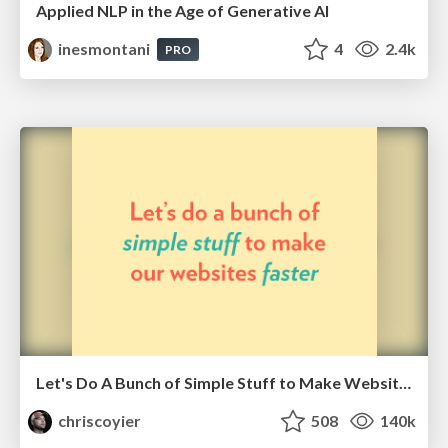
Applied NLP in the Age of Generative AI
inesmontani
4
2.4k
PRO
Let's Do A Bunch of Simple Stuff to Make Websites Faster
chriscoyier
508
140k