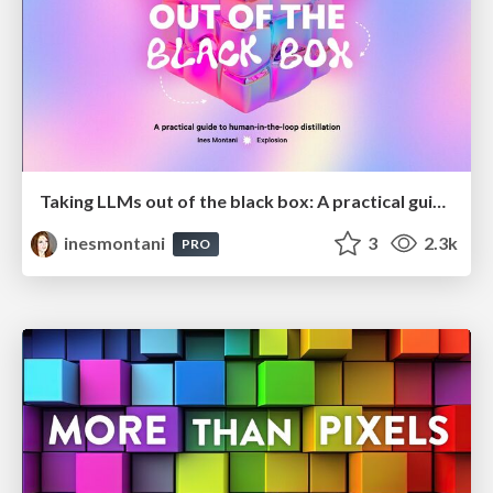
Taking LLMs out of the black box: A practical guide to human-in-the-loop distillation
inesmontani
3
2.3k
PRO