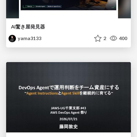
AI驚き屋発見器
yama3133
2
400