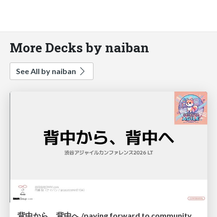
More Decks by naiban
See All by naiban
背中から、背中へ /paying forward to community