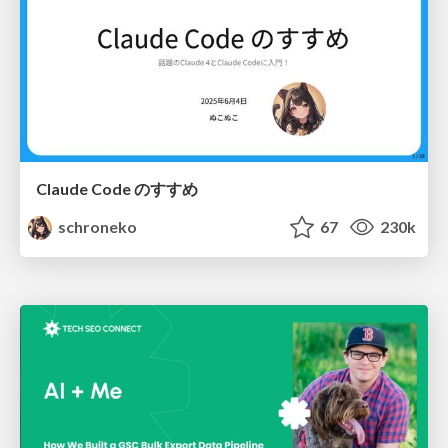
Claude Code のすすめ
schroneko
67
230k