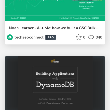
Noah Learner - AI + Me: how we built a GSC Bulk Export data pipeline
techseoconnect
0
340
PRO