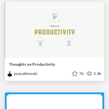
Thoughts on Productivity
jonyablonski
76
5.3k