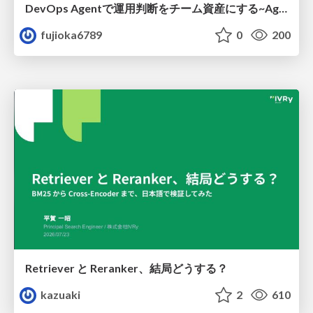
DevOps Agentで運用判断をチーム資産にする ~Agent InstructionsとAgent Skillを継続的に育てる~
fujioka6789
0
200
Retriever と Reranker、結局どうする？
kazuaki
2
610