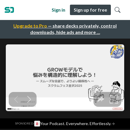
Sign in
Sign up for free
Upgrade to Pro
— share decks privately, control
downloads, hide ads and more …
·
Your Podcast. Everywhere. Effortlessly.
→
SPONSORED