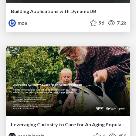
Building Applications with DynamoDB
mza
96
7.2k
Leveraging Curiosity to Care for An Aging Population
cassininazir
1
450