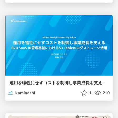
運用を犠牲にせずコストを制御し事業成長を支える B2B SaaS ID管理基盤におけるS3 Tableのログストレージ活用
kaminashi
1
210