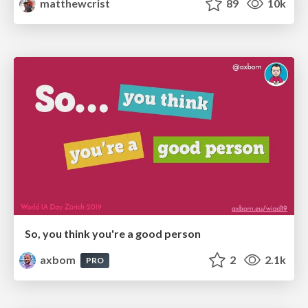
matthewcrist
89
10k
So, you think you're a good person
axbom
2
2.1k
PRO