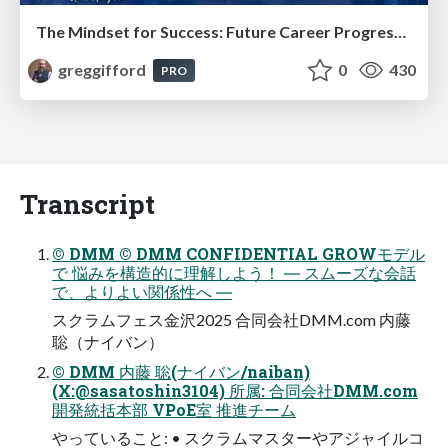
The Mindset for Success: Future Career Progression
greggifford
0
430
PRO
Transcript
© DMM © DMM CONFIDENTIAL GROWモデル
で 悩みを構造的に理解しよう！ ― スムーズな会話
で、よりよい関係性へ ―
スクラムフェス金沢2025 合同会社DMM.com 内藤
聡（ナイバン）
© DMM 内藤 聡(ナイバン/naiban)
(X:@sasatoshin3104) 所属: 合同会社DMM.com
開発統括本部 VPoE室 推進チーム
やっていること: • スクラムマスターやアジャイルコ