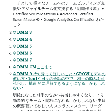
ーチとして 様々なチームへのチームビルディング支
援や アジャイルチーム化支援する「組織作り屋」 •
Certiﬁed ScrumMaster® • Advanced Certiﬁed
ScrumMaster® • Google Analytics Certiﬁcation わた
し 2
© DMM 3
© DMM 4
© DMM 5
© DMM 6
© DMM 7
© DMM CMここまで
© DMM 9 持ち帰ってほしいこと • GROWモデルの
使い方 • 1on1や日々の会話の中で、相手の悩みを可
視化し、構造 的に理解できるようになる、かもしれ
ない •
明確になった相手の悩みへ共感しやすくなり、より
効果的 なチーム・間柄になれる、かもしれない 本日
の概要 聴いて欲しい人 スクラムマスター、リーダ