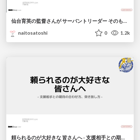
仙台育英の監督さんが サーバントリーダー そのものだった話 / Similarities between baseball coaches and servant leaders
naitosatoshi
0
1.2k
頼られるのが大好きな 皆さんへ - 支援相手との期待の合わせ方、突き放し方 -/For_people_who_like_to_be_relied_on