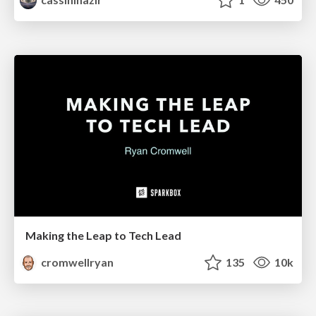
Making the Leap to Tech Lead
cromwellryan
135
10k