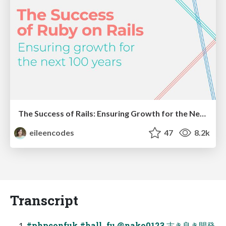
The Success of Rails: Ensuring Growth for the Next 100 Years
eileencodes
47
8.2k
Transcript
#phpconfuk #hall_fu @nako0123 古き良き開発