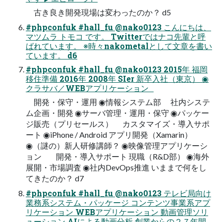
古き良き開発現場は変わったのか？ d5
#phpconfuk #hall_fu @nako0123 こんにちは、
マツムラ トモコ です。 Twitterではナコ先輩と呼
ばれています。 ※時々nakometalとして文章を書い
ています。 d6
#phpconfuk #hall_fu @nako0123 2015年 福岡
移住準備 2016年 2008年 SIer 新卒入社（東京） ◉
クラサバ／WEBアプリケーション
開発・保守・運用 ◉情報システム部 社内システ
ム企画・開発 ◉サーバ管理・運用・保守 ◉パッケー
ジ販売（プリセールス） カスタマイズ・導入サポ
ート ◉iPhone / Android アプリ開発（Xamarin）
◉（謎の）新人研修講師？ ◉映像管理アプリケーシ
ョン 開発・導入サポート 現職（R&D部） ◉海外
展開・市場調査 ◉社内DevOps推進 いままで何をし
てきたのか？ d7
#phpconfuk #hall_fu @nako0123 テレビ局向け
業務系システム・パッケージ コンテンツ事業系アプ
リケーション WEBアプリケーション 動画管理ソリ
ューション AIによる動画分析 創業からの２７年間