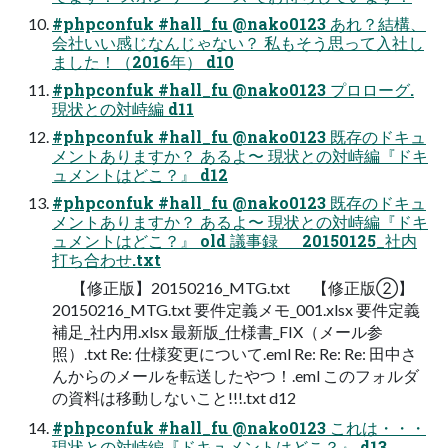
#phpconfuk #hall_fu @nako0123 あれ？結構、
会社いい感じなんじゃない？ 私もそう思って入社し
ました！（2016年） d10
#phpconfuk #hall_fu @nako0123 プロローグ.
現状との対峙編 d11
#phpconfuk #hall_fu @nako0123 既存のドキュ
メントありますか？ あるよ〜 現状との対峙編『ドキ
ュメントはどこ？』 d12
#phpconfuk #hall_fu @nako0123 既存のドキュ
メントありますか？ あるよ〜 現状との対峙編『ドキ
ュメントはどこ？』 old 議事録 20150125_社内
打ち合わせ.txt
【修正版】20150216_MTG.txt 【修正版②】
20150216_MTG.txt 要件定義メモ_001.xlsx 要件定義
補足_社内用.xlsx 最新版_仕様書_FIX（メール参
照）.txt Re: 仕様変更について.eml Re: Re: Re: 田中さ
んからのメールを転送したやつ！.eml このフォルダ
の資料は移動しないこと!!!.txt d12
#phpconfuk #hall_fu @nako0123 これは・・・
現状との対峙編『ドキュメントはどこ？』 d13