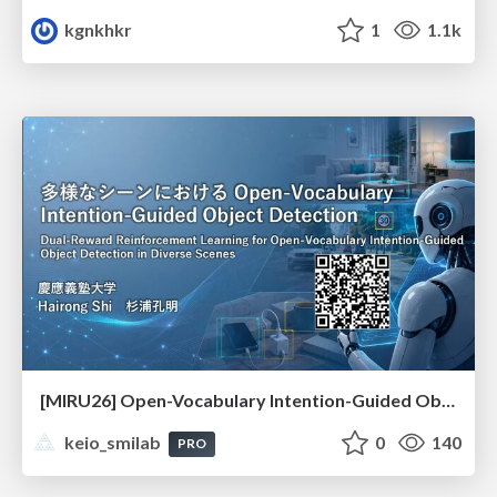
kgnkhkr
1
1.1k
[MIRU26] Open-Vocabulary Intention-Guided Object Detection in Diverse Scenes
keio_smilab
0
140
PRO