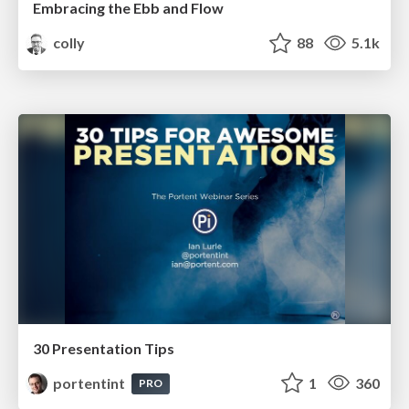
Embracing the Ebb and Flow
colly
88
5.1k
30 Presentation Tips
portentint
1
360
PRO