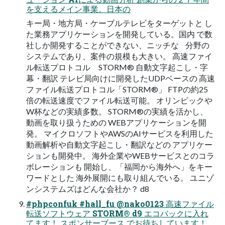
を支えるメイン事業。日本の
キー局・地方局・ケーブルテレビをターゲットと し
た業務アプリケーションを開発している。国内 で数
社しか開発することができない、ニッチな 分野の
システムであり、案件の規模も大きい。 高速ファイ
ル転送プロトコル STORM® 自動文字起こし・字
幕・翻訳 テレビ局向けに開発したUDPベースの 高速
ファイル転送プロトコル「STORM®」 FTPの約25
倍の転送速度でファイル転送可能。 オリンピックや
W杯などの実績多数。 STORM®の実績を活かし、
動画を取り扱うための WEBアプリケーションを開
発。 マイクロソフトやAWSのAIサービスを利用した
動画解析や自動文字起こし・翻訳などの アプリケー
ションも開発中。 海外企業やWEBサービスとのコラ
ボレーションも 開始し、「福岡から海外へ」をキー
ワードとした 海外展開にも取り組んでいる。 ユニゾ
ンシステムズはどんな会社か？ d8
#phpconfuk #hall_fu @nako0123 高速ファイル
転送ソフトウェア STORM® d9 エコバックに入れ
てます！ スポンサーブース でお待ちしています！