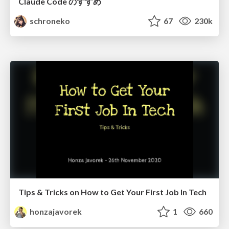
Claude Code のすすめ
schroneko
67
230k
Tips & Tricks on How to Get Your First Job In Tech
honzajavorek
1
660