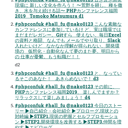
現場に 新しい文化を作ろう！ 〜荒野を耕し、種を撒
き、水を与え続ける話〜 PHPカンファレンス福岡
2019 Tomoko Matsumura d1
#phpconfuk #hall_fu @nako0123 こんな素敵な
カンファレンスに参加しているけ ど、実は職場では
まだまだレガシー。Gitすら 使えない、毎日Excel
の資料と格闘、なんでも メールでやり取り、Slack
入れたいけど なかなか理解が得られない、開発環
境の 仮想化・自動化なんて夢のまた夢。明日から
の 仕事が憂鬱。もう転職だ！！
d2
#phpconfuk #hall_fu @nako0123 と、なってい
るそこのあなた！ あきらめないで！ d3
#phpconfuk #hall_fu @nako0123 その前に、
PHPカンファレンス福岡2019、 楽しんでますか？
リラックスして楽しみましょう！ d4
#phpconfuk #hall_fu @nako0123 今日のストー
リー ▶自己紹介・会社紹介 ▶プロローグ.現状との
対峙編 ▶STEP1.現状の把握とセルフプロモーショ
ン ▶STEP2.開発環境を改善する ▶STEP3.仲間を増
やす ▶エピローグ.