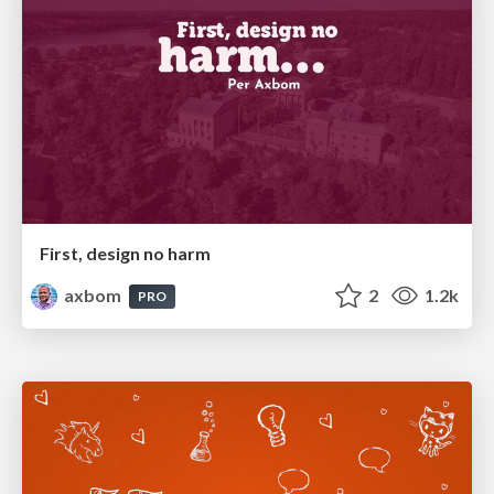
First, design no harm
axbom
2
1.2k
PRO