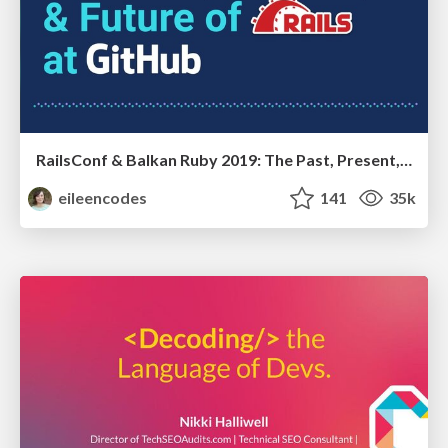
RailsConf & Balkan Ruby 2019: The Past, Present, and Future of Rails at GitHub
eileencodes
141
35k