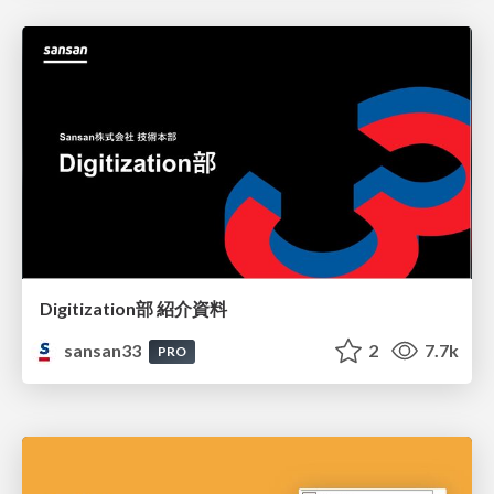
Digitization部 紹介資料
sansan33
2
7.7k
PRO