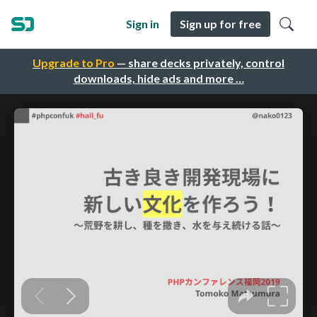
Sign in
Sign up for free
Upgrade to Pro
— share decks privately, control
downloads, hide ads and more …