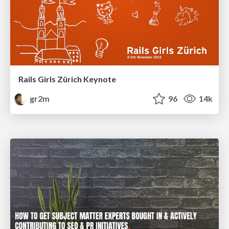
Rails Girls Zürich Keynote
gr2m
96
14k