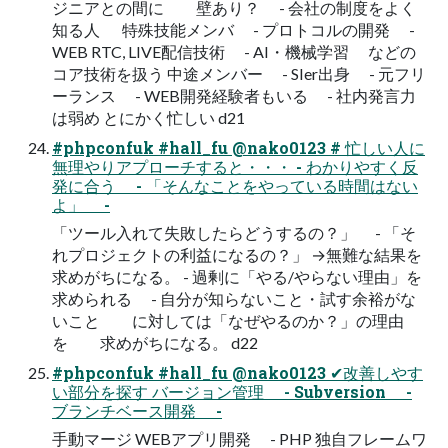
ジニアとの間に 壁あり？ - 会社の制度をよく
知る人 特殊技能メンバ - プロトコルの開発 -
WEB RTC, LIVE配信技術 - AI・機械学習 などの
コア技術を扱う 中途メンバー - SIer出身 - 元フリ
ーランス - WEB開発経験者もいる - 社内発言力
は弱め とにかく忙しい d21
#phpconfuk #hall_fu @nako0123 # 忙しい人に
無理やりアプローチすると・・・ - わかりやすく反
発に合う - 「そんなことをやっている時間はない
よ」 -
「ツール入れて失敗したらどうするの？」 - 「そ
れプロジェクトの利益になるの？」 →無難な結果を
求めがちになる。 - 過剰に「やる/やらない理由」を
求められる - 自分が知らないこと・試す余裕がな
いこと に対しては「なぜやるのか？」の理由
を 求めがちになる。 d22
#phpconfuk #hall_fu @nako0123 ✔改善しやす
い部分を探す バージョン管理 - Subversion -
ブランチベース開発 -
手動マージ WEBアプリ開発 - PHP 独自フレームワ