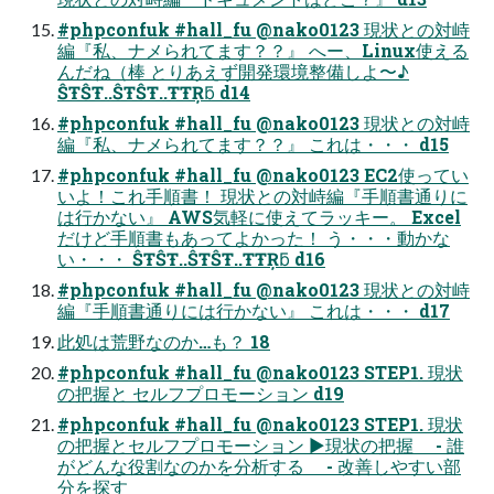
#phpconfuk #hall_fu @nako0123 現状との対峙
編『私、ナメられてます？？』 へー、Linux使える
んだね（棒 とりあえず開発環境整備しよ〜♪
ŜŦŜŦ..ŜŦŜŦ..ŦŦŖƃ d14
#phpconfuk #hall_fu @nako0123 現状との対峙
編『私、ナメられてます？？』 これは・・・ d15
#phpconfuk #hall_fu @nako0123 EC2使ってい
いよ！これ手順書！ 現状との対峙編『手順書通りに
は行かない』 AWS気軽に使えてラッキー。 Excel
だけど手順書もあってよかった！ う・・・動かな
い・・・ ŜŦŜŦ..ŜŦŜŦ..ŦŦŖƃ d16
#phpconfuk #hall_fu @nako0123 現状との対峙
編『手順書通りには行かない』 これは・・・ d17
此処は荒野なのか…も？ 18
#phpconfuk #hall_fu @nako0123 STEP1. 現状
の把握と セルフプロモーション d19
#phpconfuk #hall_fu @nako0123 STEP1. 現状
の把握とセルフプロモーション ▶現状の把握 - 誰
がどんな役割なのかを分析する - 改善しやすい部
分を探す