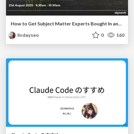
How to Get Subject Matter Experts Bought In and Actively Contributing to SEO & PR Initiatives.
livdayseo
0
160