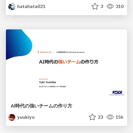
hatahata021
3
310
AI時代の強いチームの作り方
yuukiyo
23
15k