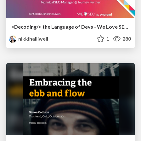
<Decoding/> the Language of Devs - We Love SEO 2024
nikkihalliwell
1
280