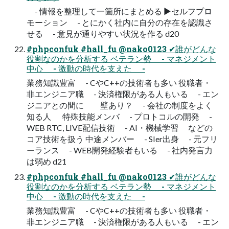
- 情報を整理して一箇所にまとめる ▶セルフプロ
モーション - とにかく社内に自分の存在を認識さ
せる - 意見が通りやすい状況を作る d20
#phpconfuk #hall_fu @nako0123 ✔誰がどんな
役割なのかを分析する ベテラン勢 - マネジメント
中心 - 激動の時代を支えた -
業務知識豊富 - CやC++の技術者も多い 役職者・
非エンジニア職 - 決済権限がある人もいる - エン
ジニアとの間に 壁あり？ - 会社の制度をよく
知る人 特殊技能メンバ - プロトコルの開発 -
WEB RTC, LIVE配信技術 - AI・機械学習 などの
コア技術を扱う 中途メンバー - SIer出身 - 元フリ
ーランス - WEB開発経験者もいる - 社内発言力
は弱め d21
#phpconfuk #hall_fu @nako0123 ✔誰がどんな
役割なのかを分析する ベテラン勢 - マネジメント
中心 - 激動の時代を支えた -
業務知識豊富 - CやC++の技術者も多い 役職者・
非エンジニア職 - 決済権限がある人もいる - エン