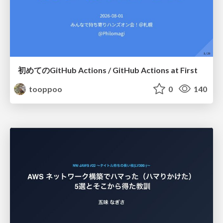
初めてのGitHub Actions / GitHub Actions at First
tooppoo
0
140