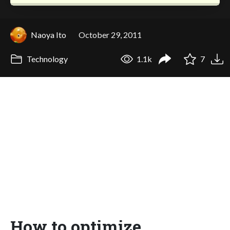
Naoya Ito
October 29, 2011
Technology
1.1k
7
How to optimize