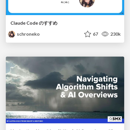
Claude Code のすすめ
schroneko
67
230k