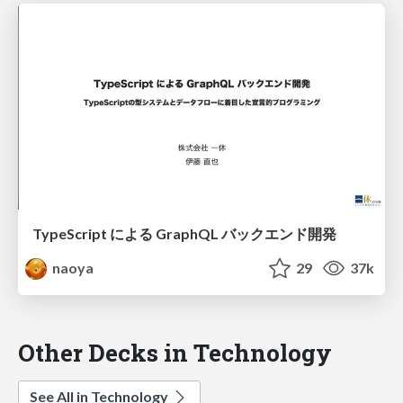
TypeScript による GraphQL バックエンド開発
naoya
29
37k
Other Decks in Technology
See All in Technology