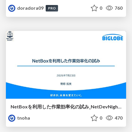
doradora09
0
760
PRO
NetBoxを利用した作業効率化の試み_NetDevNight4
tnoha
0
470