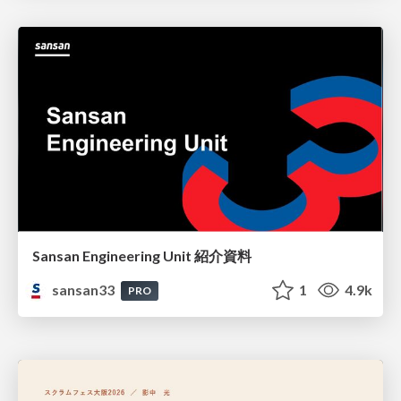
Sansan Engineering Unit 紹介資料
sansan33
1
4.9k
PRO