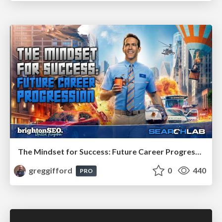
The Mindset for Success: Future Career Progression
greggifford
0
440
PRO