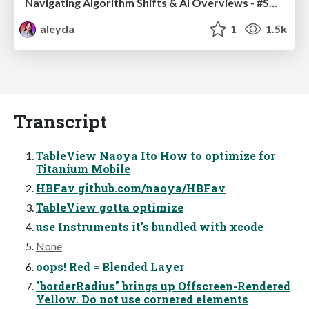
Navigating Algorithm Shifts & AI Overviews - #SMXNext
aleyda
1
1.5k
Transcript
TableView Naoya Ito How to optimize for
Titanium Mobile
HBFav github.com/naoya/HBFav
TableView gotta optimize
use Instruments it's bundled with xcode
None
oops! Red = Blended Layer
"borderRadius" brings up Offscreen-Rendered
Yellow. Do not use cornered elements