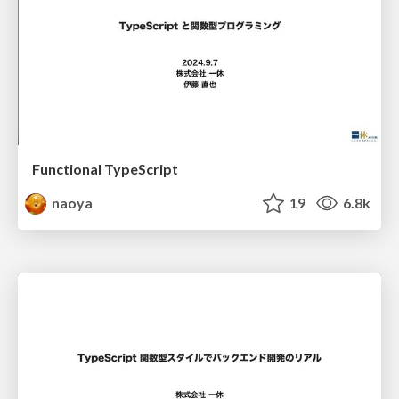
Functional TypeScript
naoya
19
6.8k