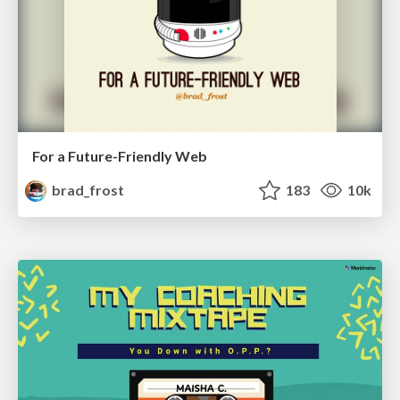
For a Future-Friendly Web
brad_frost
183
10k