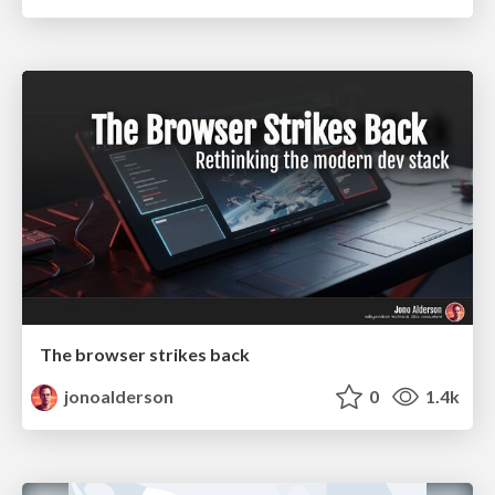
The browser strikes back
jonoalderson
0
1.4k