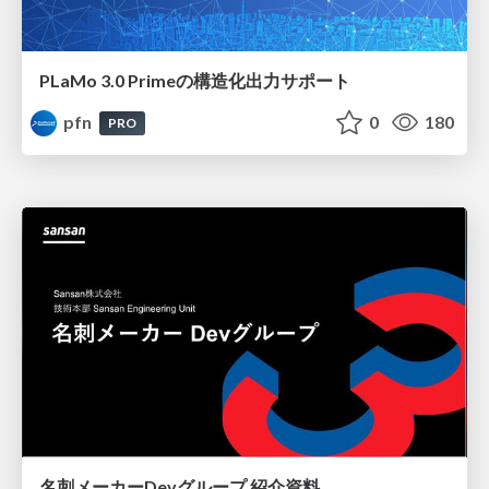
PLaMo 3.0 Primeの構造化出力サポート
pfn
0
180
PRO
名刺メーカーDevグループ 紹介資料