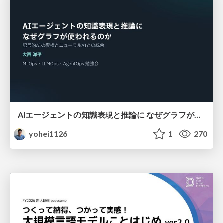
AIエージェントの知識表現と推論に なぜグラフが使われるのか - 記号的AIの復権とニューラルAIとの統合
yohei1126
1
270