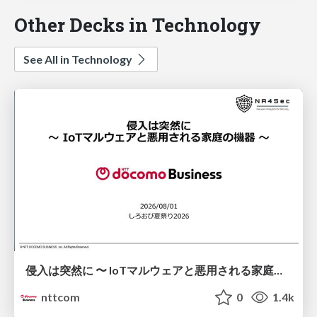
Other Decks in Technology
See All in Technology
侵入は突然に 〜 IoTマルウェアと悪用される家庭の機器 ～ / When Intrusion Strikes: IoT Malware and the Abuse of Home Devices
nttcom
0
1.4k