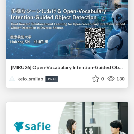
[MIRU26] Open-Vocabulary Intention-Guided Object Detection in Diverse Scenes
keio_smilab
0
130
PRO