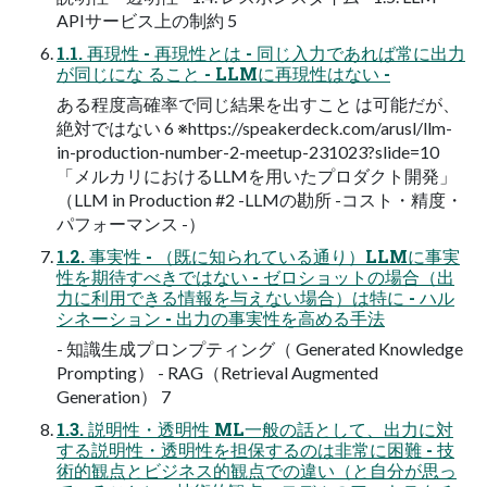
APIサービス上の制約 5
1.1. 再現性 - 再現性とは - 同じ入力であれば常に出力
が同じにな ること - LLMに再現性はない -
ある程度高確率で同じ結果を出すこと は可能だが、
絶対ではない 6 ※https://speakerdeck.com/arusl/llm-
in-production-number-2-meetup-231023?slide=10
「メルカリにおけるLLMを用いたプロダクト開発」
（LLM in Production #2 -LLMの勘所 -コスト・精度・
パフォーマンス -）
1.2. 事実性 - （既に知られている通り）LLMに事実
性を期待すべきではない - ゼロショットの場合（出
力に利用できる情報を与えない場合）は特に - ハル
シネーション - 出力の事実性を高める手法
- 知識生成プロンプティング（ Generated Knowledge
Prompting） - RAG（Retrieval Augmented
Generation） 7
1.3. 説明性・透明性 ML一般の話として、出力に対
する説明性・透明性を担保するのは非常に困難 - 技
術的観点とビジネス的観点での違い（と自分が思っ