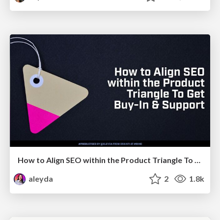
How to Align SEO within the Product Triangle To Get Buy-In & Support - #RIMC
aleyda
2
1.8k