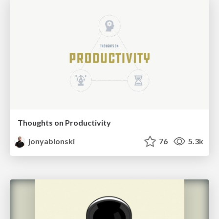
Thoughts on Productivity
jonyablonski
76
5.3k