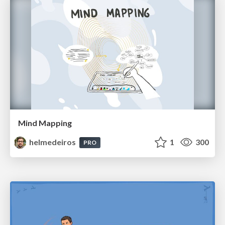
Mind Mapping
helmedeiros
1
300
PRO