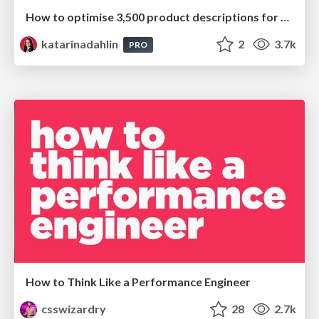
How to optimise 3,500 product descriptions for ecommerce in one day using ChatGPT
katarinadahlin
2
3.7k
PRO
How to Think Like a Performance Engineer
csswizardry
28
2.7k