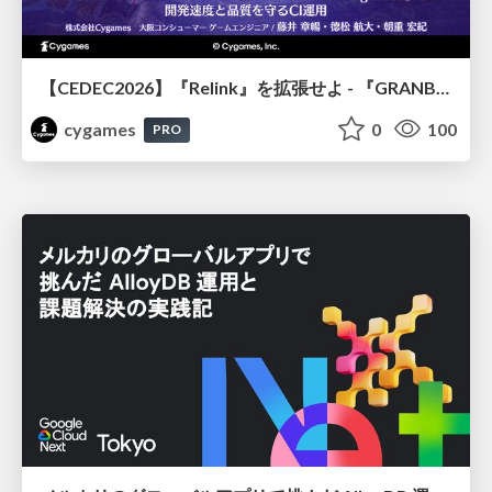
【CEDEC2026】『Relink』を拡張せよ - 『GRANBLUE FANTASY: Relink - Endless Ragnarok』の開発速度と品質を守るCI運用
cygames
0
100
PRO