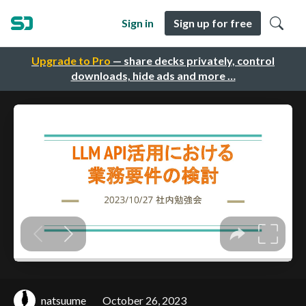
Sign in
Sign up for free
Upgrade to Pro
— share decks privately, control
downloads, hide ads and more …
natsuume
October 26, 2023