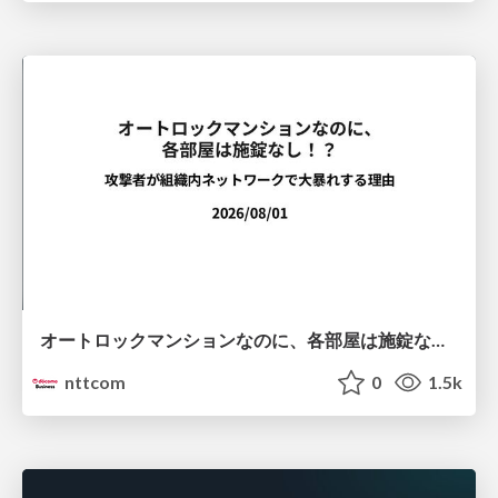
オートロックマンションなのに、各部屋は施錠なし！？ 攻撃者が組織内ネットワークで大暴れする理由 / The Front Door Is Locked, but the Rooms Are Wide Open: Why Attackers Move Freely Inside Enterprise Networks
nttcom
0
1.5k