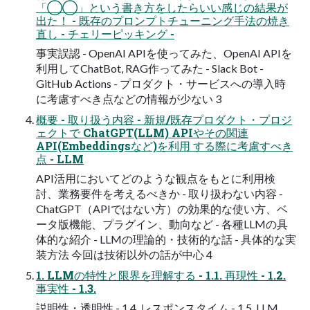
「◯◯」という書き方をしたらいい感じの結果が
出た！ - 既存のプロンプトチューニング手法の焼き
直し - チェリーピッキング -
事実誤認 - OpenAI APIを使ってみた、OpenAI APIを
利用してChatBot, RAG作ってみた - Slack Bot -
GitHub Actions - プロダクト・サービスへの導入時
に考慮すべき点などの情報が少ない 3
概要 - 取り扱う内容 - 新規/既存プロダクト・プロジ
ェクトで ChatGPT(LLM) APIやその関連
API(Embeddingsなど)を利用 する際に考慮すべき
点 - LLM
API活用においてどのような観点をもとに利用検
討、業務要件を考えるべきか - 取り扱わない内容 -
ChatGPT（APIではない方）の効果的な使い方、ベ
ータ版機能、プラグイン、動向など - 各種LLMの具
体的な紹介 - LLMの理論的・技術的な話 - 具体的な実
装方法 今回は技術以外の話が中心 4
1. LLMの特性と限界を理解する - 1.1. 再現性 - 1.2.
事実性 - 1.3.
説明性・透明性 - 1.4. レスポンスタイム - 1.5. LLM