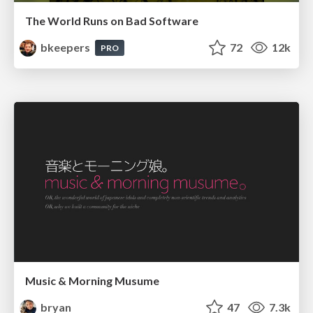
The World Runs on Bad Software
bkeepers
72
12k
PRO
Music & Morning Musume
bryan
47
7.3k