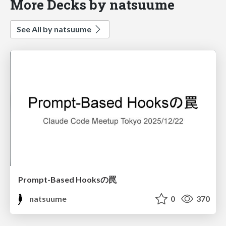
More Decks by natsuume
See All by natsuume
Prompt-Based Hooksの罠
natsuume
0
370