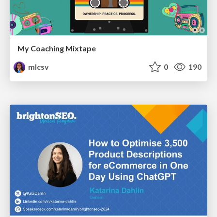
My Coaching Mixtape
mlcsv
0
190