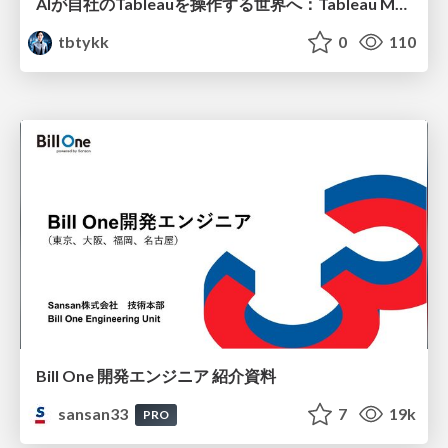
AIが自社のTableauを操作する世界へ：Tableau MCP超入門
tbtykk
0
110
Bill One 開発エンジニア 紹介資料
sansan33
7
19k
PRO