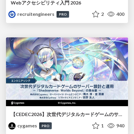
Webアクセシビリティ入門 2026
recruitengineers
2
400
PRO
【CEDEC2026】次世代デジタルカードゲームのサーバー設計と運用 〜『Shadowverse: Worlds Beyond』の舞台裏～
cygames
1
940
PRO