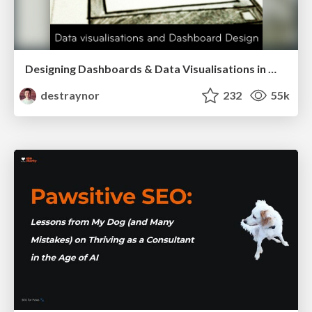
Designing Dashboards & Data Visualisations in Web Apps
destraynor
232
55k