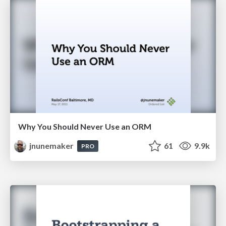
Why You Should Never Use an ORM
jnunemaker
61
9.9k
PRO