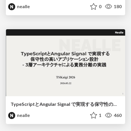
nealle
0
180
TypeScriptとAngular Signal で実現する保守性の高いアプリケーション設計 - 3層アーキテクチャによる責務分離の実践（たつかわ） https://2026.tskaigi.org/talks/10
nealle
1
460