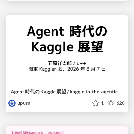
Agent 時代の Kaggle 展望 / kaggle-in-the-agentic-era
upura
1
620