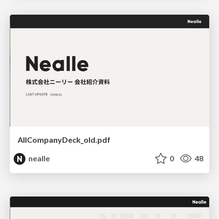
AllCompanyDeck_old.pdf
nealle
0
48