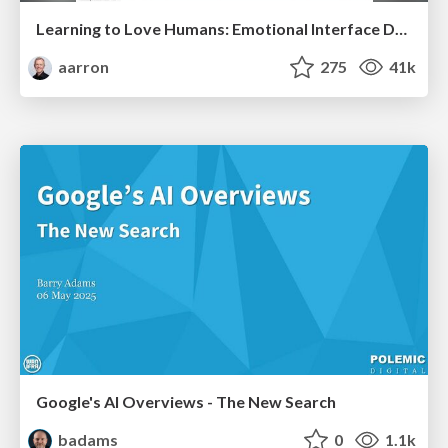
Learning to Love Humans: Emotional Interface Design
aarron
275
41k
Google's AI Overviews - The New Search
badams
0
1.1k