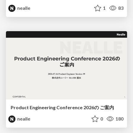
nealle
1
83
Product Engineering Conference 2026の ご案内
nealle
0
180