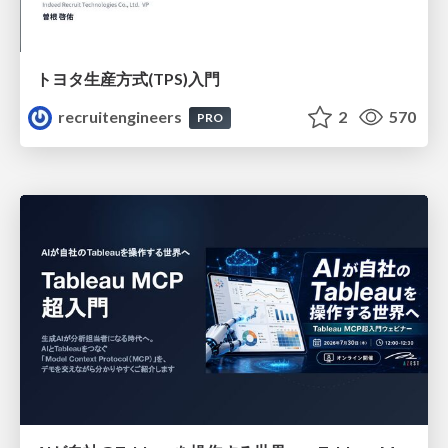
トヨタ⽣産⽅式(TPS)⼊⾨
recruitengineers
2
570
PRO