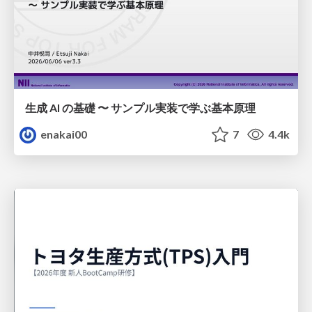
生成 AI の基礎 〜 サンプル実装で学ぶ基本原理
enakai00
7
4.4k