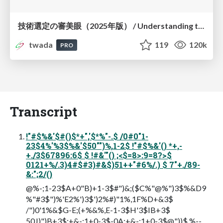
技術選定の審美眼（2025年版） / Understanding the Spiral of Technologies 2025 edition
twada
119
120k
PRO
Transcript
!"#$%&'$#()$*+",'$*%"-.$ /0#0"1-
23$4%'%3$%&'$50"")%,1-2$ !"#$%&'() *+,-
+./3$67896:6$ $ !#&'"() ;<$=8>:9=8?>$
0121+%/.3)4#$#3)#&$)51++"#6%/.) $ 7"+./89-
&:";2/()
@%-;1-23$A+0"B)+1-3$#")&;($C%"@%")3$%&D9
%"#3$")%'E2%')3$')2%#)"1%,1F%D+&3$
/")0'1%&$G-E;(+%&%,E-1-3$H'3$IB+3$
50J)")B+3$;+&-;1+0-3$-0A;+&-;1+0-3$@"))$ %--