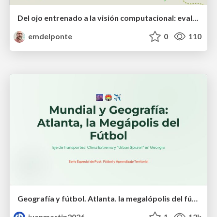
Del ojo entrenado a la visión computacional: evaluación de la severidad de enfermedades
emdelponte
0
110
Geografía y fútbol. Atlanta. la megalópolis del fútbol
juanmartin2026
1
12k