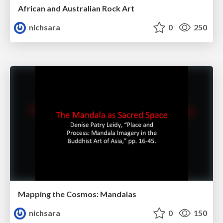
African and Australian Rock Art
nichsara
0
250
Mapping the Cosmos: Mandalas
nichsara
0
150