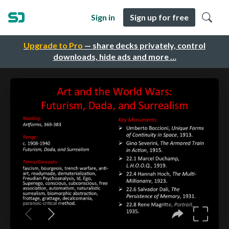
Sign in
Sign up for free
Upgrade to Pro
— share decks privately, control
downloads, hide ads and more …