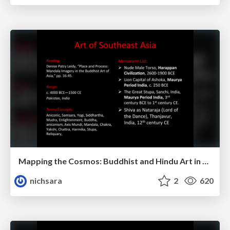
Mapping the Cosmos: Buddhist and Hindu Art in Southeast Asia
nichsara
2
620