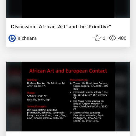
Discussion | African "Art" and the "Primitive"
nichsara
1
480