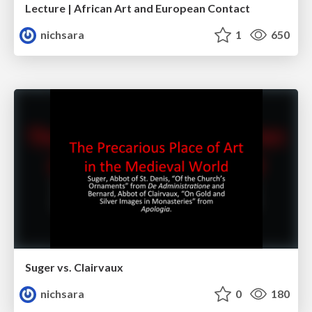
Lecture | African Art and European Contact
nichsara
1
650
Suger vs. Clairvaux
nichsara
0
180