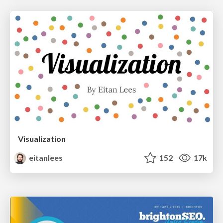
Visualization
eitanlees
152
17k