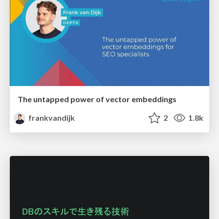
The untapped power of vector embeddings
frankvandijk
2
1.8k