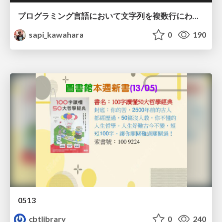
プログラミング言語において文字列を複数行にわたって だらだらと記載するアレ
sapi_kawahara
0
190
0513
cbtlibrary
0
240