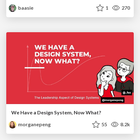
baasie
1
270
We Have a Design System, Now What?
morganepeng
55
8.2k