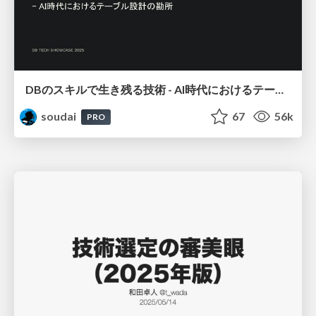
DBのスキルで生き残る技術 - AI時代におけるテーブル設計の勘所
soudai
67
56k
PRO