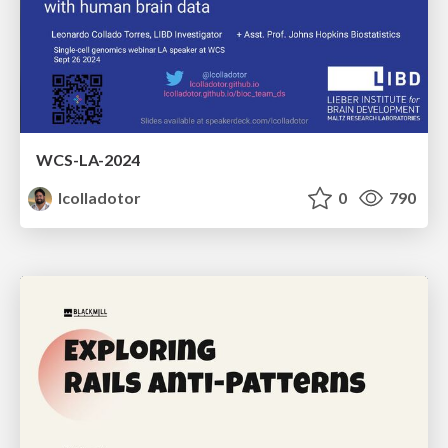
WCS-LA-2024
lcolladotor
0
790