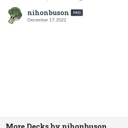
nihonbuson
PRO
December 17, 2022
More Decks by nihonbuson