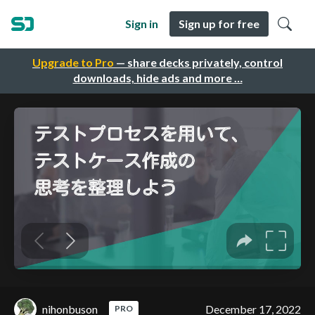
Sign in
Sign up for free
Upgrade to Pro
— share decks privately, control
downloads, hide ads and more …
nihonbuson
December 17, 2022
PRO