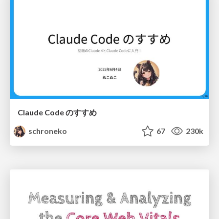
Claude Code のすすめ
schroneko
67
230k