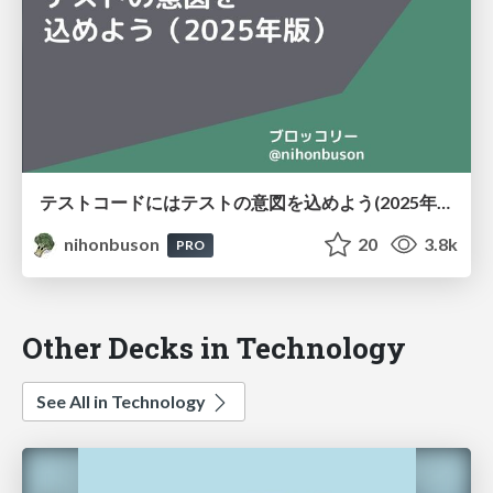
テストコードにはテストの意図を込めよう(2025年版) #retechtalk / Put the intent of the test 2025
nihonbuson
20
3.8k
PRO
Other Decks in Technology
See All in Technology