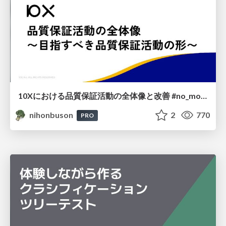
10Xにおける品質保証活動の全体像と改善 #no_more_wait_for_test
nihonbuson
2
770
PRO