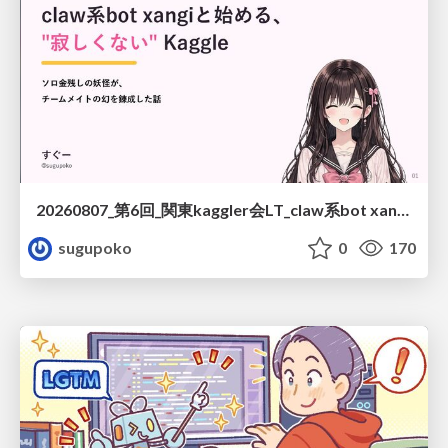
20260807_第6回_関東kaggler会LT_claw系bot xangiと始める、"寂しくない" kaggle
sugupoko
0
170