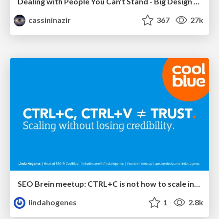
Dealing with People You Can't Stand - Big Design 2015
cassininazir
367
27k
SEO Brein meetup: CTRL+C is not how to scale international SEO
lindahogenes
1
2.8k