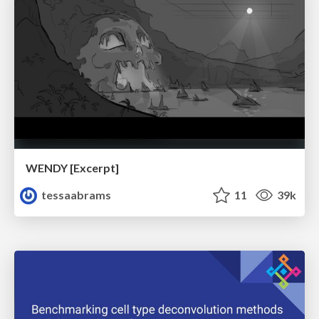
WENDY [Excerpt]
tessaabrams
11
39k