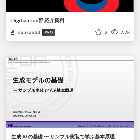
Digitization部 紹介資料
sansan33
2
7.7k
PRO
生成 AI の基礎 〜 サンプル実装で学ぶ基本原理