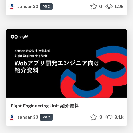
sansan33
0
1.2k
PRO
Eight Engineering Unit 紹介資料
sansan33
3
8.1k
PRO