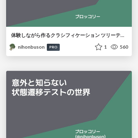
体験しながら作るクラシフィケーション ツリーテスト
nihonbuson
1
560
PRO