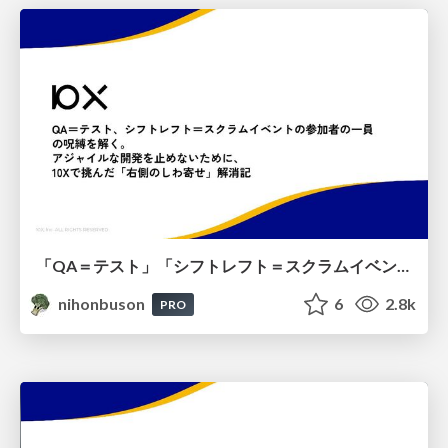
「QA＝テスト」「シフトレフト＝スクラムイベントの参加者の一員」の呪縛を解く。アジャイルな開発を止めないために、10Xで挑んだ「右側のしわ寄せ」解消記 #scrumniigata
nihonbuson
6
2.8k
PRO