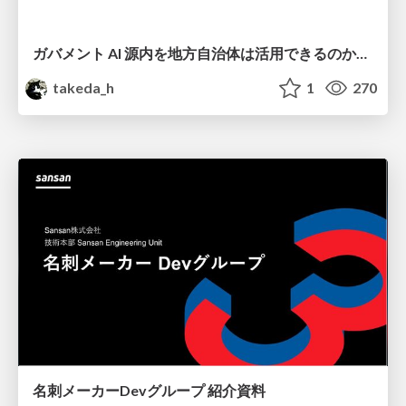
ガバメント AI 源内を地方自治体は活用できるのか 可能性と課題、期待について
takeda_h
1
270
名刺メーカーDevグループ 紹介資料