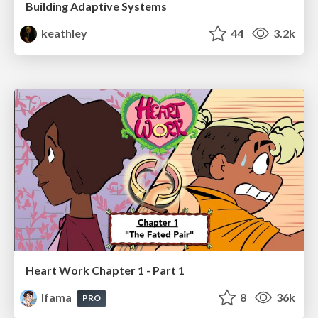
Building Adaptive Systems
keathley
44
3.2k
Heart Work Chapter 1 - Part 1
lfama
8
36k
PRO