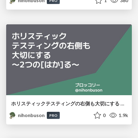
nihonbuson
1
380
PRO
ホリスティックテスティングの右側も大切にする 〜2つの[はか]る〜 / Holistic Testing: Right Side Matters
nihonbuson
0
1.9k
PRO