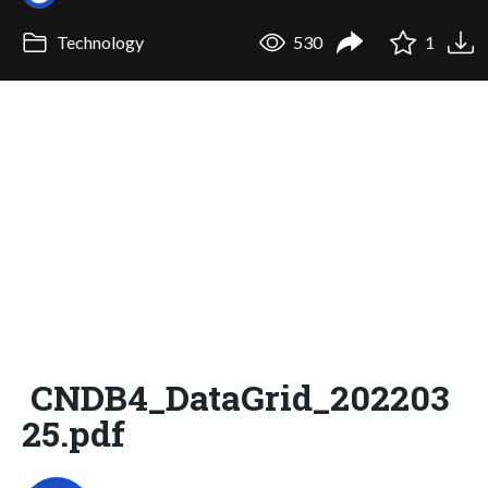
Technology
530
1
CNDB4_DataGrid_202203
25.pdf