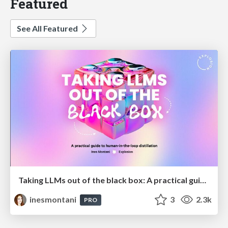
Featured
See All Featured
Taking LLMs out of the black box: A practical guide to human-in-the-loop distillation
inesmontani
3
2.3k
PRO