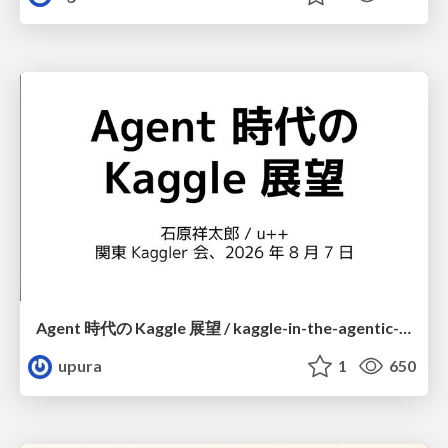
Agent 時代の Kaggle 展望 / kaggle-in-the-agentic-era
upura
1
650