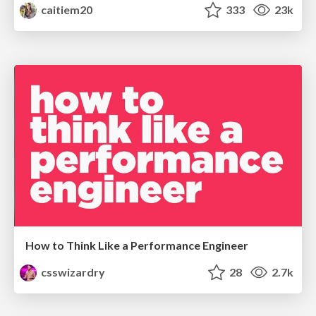
caitiem20
333
23k
How to Think Like a Performance Engineer
csswizardry
28
2.7k