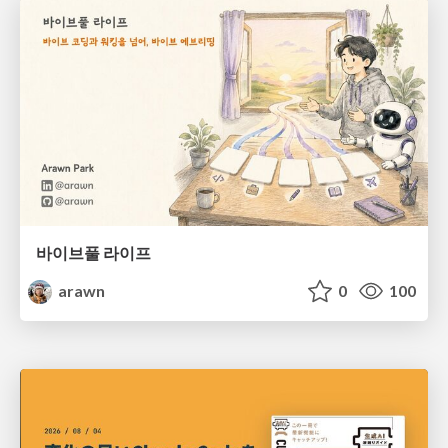
바이브풀 라이프
arawn
0
100