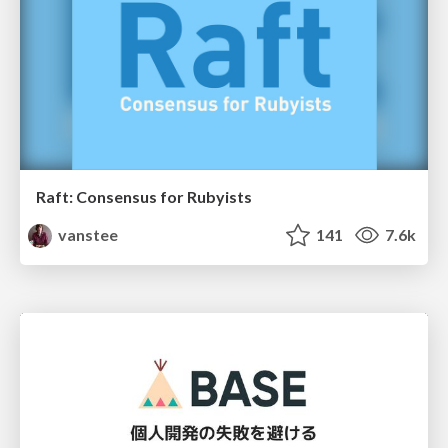
Raft: Consensus for Rubyists
vanstee
141
7.6k