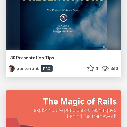
30 Presentation Tips
portentint
1
360
PRO