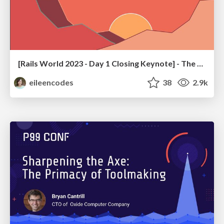
[Rails World 2023 - Day 1 Closing Keynote] - The Magic of Rails
eileencodes
38
2.9k