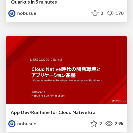
Quarkus in 5 minutes
nobusue
0
170
App Dev/Runtime for Cloud Native Era
nobusue
2
2.9k