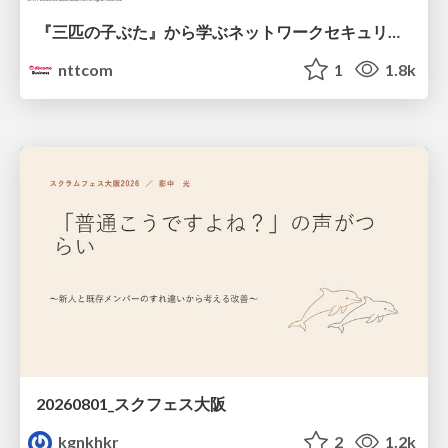
『三匹の子ぶた』から学ぶネットワークセキュリティの昔と今 / Network Security: Then and Now Through the Lens of The Three Little Pigs
nttcom
1
1.8k
20260801_スクフェス大阪
kgnkhkr
2
1.2k