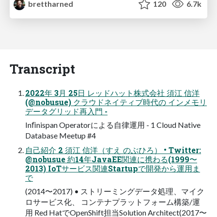
brettharned
120
6.7k
Transcript
2022年 3月 25日 レッドハット株式会社 須江 信洋
(@nobusue) クラウドネイティブ時代の インメモリ
データグリッド再入門 -
Inﬁnispan Operatorによる自律運用 - 1 Cloud Native
Database Meetup #4
自己紹介 2 須江 信洋（すえ のぶひろ） • Twitter:
@nobusue 約14年JavaEE関連に携わる(1999〜
2013) IoTサービス関連Startupで開発から運用ま
で
(2014〜2017) • ストリーミングデータ処理、マイク
ロサービス化、 コンテナプラットフォーム構築/運
用 Red HatでOpenShift担当Solution Architect(2017〜