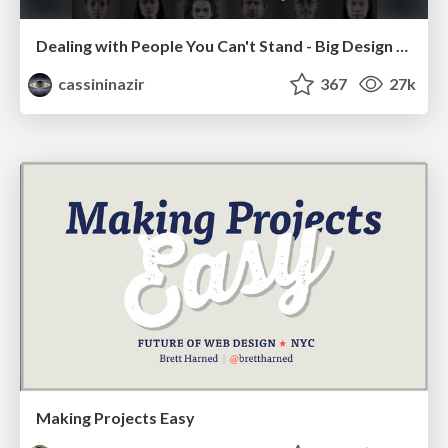
Dealing with People You Can't Stand - Big Design 2015
cassininazir
367
27k
Making Projects Easy