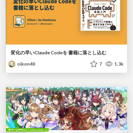
変化の早いClaude Codeを 書籍に落とし込む
oikon48
7
1.3k