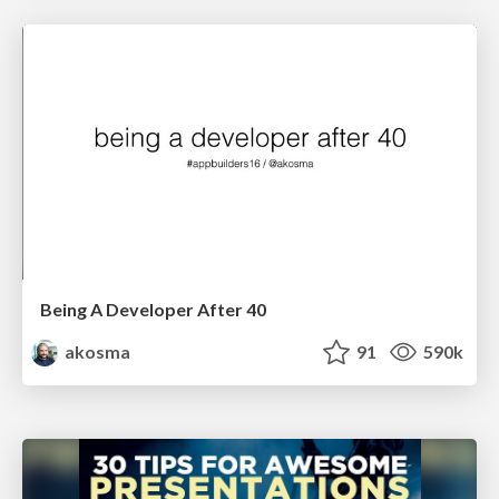
Being A Developer After 40
akosma
91
590k