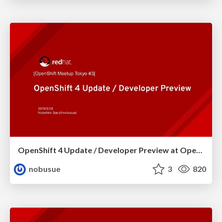
OpenShift 4 Update / Developer Preview at OpenShift Meetup Tokyo#3
nobusue
3
820