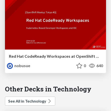
Red Hat CodeReady Workspaces at OpenShift Meetup Tokyo#2
nobusue
0
640
Other Decks in Technology
See All in Technology