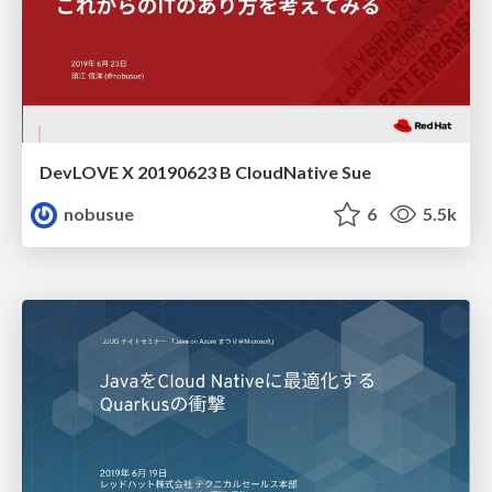
DevLOVE X 20190623 B CloudNative Sue
nobusue
6
5.5k