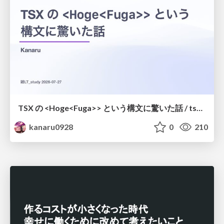
TSX の <Hoge<Fuga>> という構文に驚いた話 / tsx-type-argument-syntax
kanaru0928
0
210