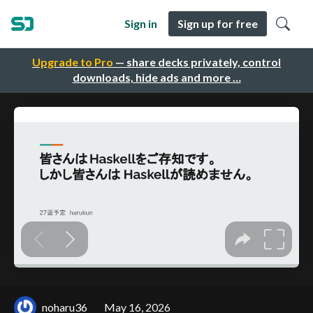
Sign in
Sign up for free
Upgrade to Pro
— share decks privately, control
downloads, hide ads and more …
noharu36
May 16, 2026