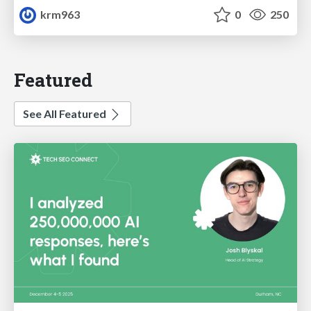
krm963
0
250
Featured
See All Featured