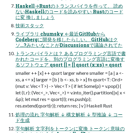
Haskell→Rustのトランスパイラを作って、 読め
ないHaskellのコードを読みやすい Rustのコード
に変 換しましょう
技術スタック
ライブラリ chumsky ←最近GitHubから
Codebergに開発を移したらしい。 GitHubはク
ソ...?みたいなことがDiscussionsで議論されてた
トランスパイラとは？ あるプログラミング言語で書
かれたコードを、別のプログラミング言語に変換す
るソフトウェア qsort [] = [] qsort (x:xs) = qsort
smaller ++ [x] ++ qsort larger where smaller = [a | a <-
xs, a <= x] larger = [b | b <- xs, b > x] fn qsort<T: Ord>
(mut v: Vec<T>) -> Vec<T> { if let Some(p) = v.pop() {
let (l, r): (Vec<_>, Vec<_>) = v.into_iter().partition(|x| x <
&p); let mut res = qsort(l); res.push(p);
res.extend(qsort(r)); return res; } v } Haskell Rust
処理の流れ 字句解析 ↓ 構文解析 ↓ 型推論 ↓ コー
ド生成
字句解析 文字列をトークンに変換 トークン: 意味の