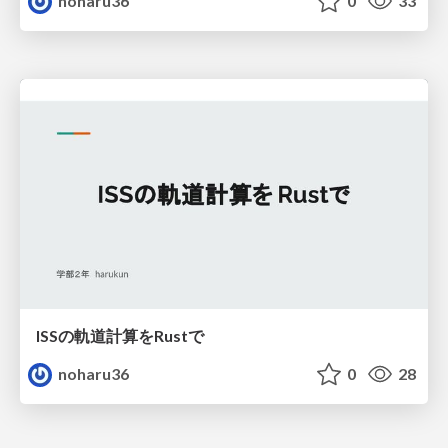
noharu36
0
33
ISSの軌道計算をRustで
noharu36
0
28