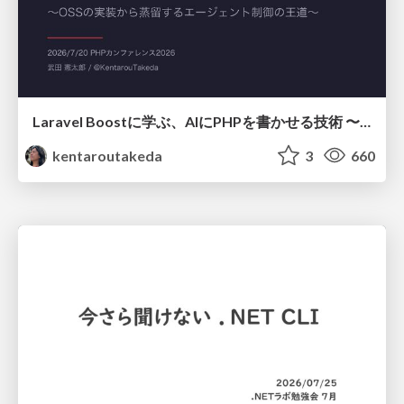
Laravel Boostに学ぶ、AIにPHPを書かせる技術 〜OSSの実装から蒸留するエージェント制御の王道〜
kentaroutakeda
3
660