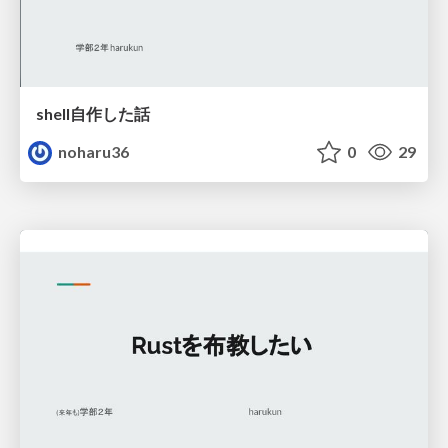
shell自作した話
noharu36
0
29