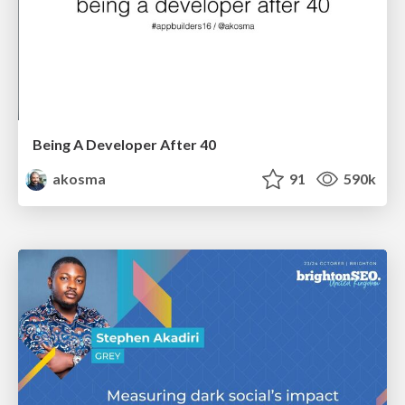
Being A Developer After 40
akosma
91
590k