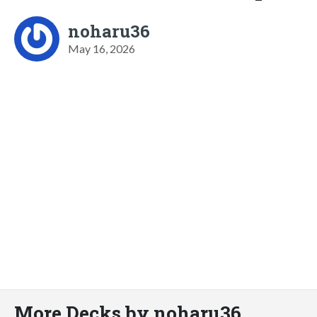
noharu36
May 16, 2026
More Decks by noharu36