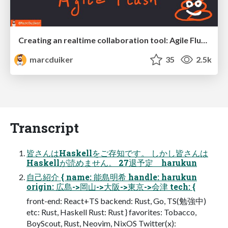
Creating an realtime collaboration tool: Agile Flush - .NET Oxford
marcduiker
35
2.5k
Transcript
皆さんはHaskellをご存知です。 しかし皆さんは
Haskellが読めません。 27退予定 harukun
自己紹介 { name: 能島明希 handle: harukun
origin: 広島->岡山->大阪->東京->会津 tech: {
front-end: React+TS backend: Rust, Go, TS(勉強中)
etc: Rust, Haskell Rust: Rust } favorites: Tobacco,
BoyScout, Rust, Neovim, NixOS Twitter(x):