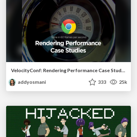
VelocityConf: Rendering Performance Case Studies
addyosmani
333
25k