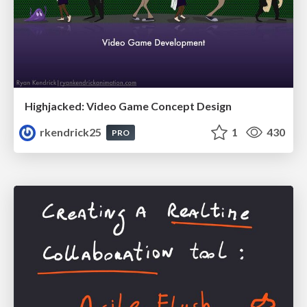
Highjacked: Video Game Concept Design
rkendrick25
1
430
PRO