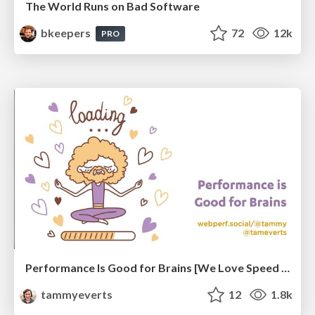
The World Runs on Bad Software
bkeepers
72
12k
PRO
Performance Is Good for Brains [We Love Speed 2024]
tammyeverts
12
1.8k