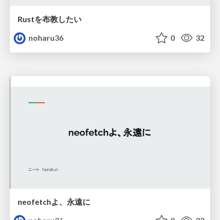
Rustを布教したい
noharu36
0
32
neofetchよ、永遠に