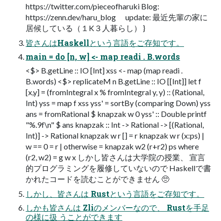
https://twitter.com/pieceofharuki Blog:
https://zenn.dev/haru_blog update: 最近先輩の家に
居候している（１K３人暮らし） }
皆さんはHaskellという言語をご存知です。
main = do [n, w] <- map readi . B.words
<$> B.getLine :: IO [Int] xss <- map (map readi .
B.words) <$> replicateM n B.getLine :: IO [[Int]] let f
[x,y] = (fromIntegral x % fromIntegral y, y) :: (Rational,
Int) yss = map f xss yss' = sortBy (comparing Down) yss
ans = fromRational $ knapzak w 0 yss' :: Double printf
"%.9f\n" $ ans knapzak :: Int -> Rational -> [(Rational,
Int)] -> Rational knapzak w r [] = r knapzak w r (x:ps) |
w == 0 = r | otherwise = knapzak w2 (r+r2) ps where
(r2, w2) = g w x しかし皆さんは大学院の授業、 宣言
的プログラミングを履修していないので Haskellで書
かれたコードを読むことができません 🥺
しかし、皆さんは Rustという言語をご存知です。
しかも皆さんは Zliのメンバーなので、 Rustを手足
の様に扱 うことができます