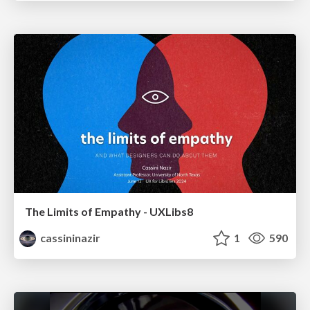
The Limits of Empathy - UXLibs8
cassininazir
1
590