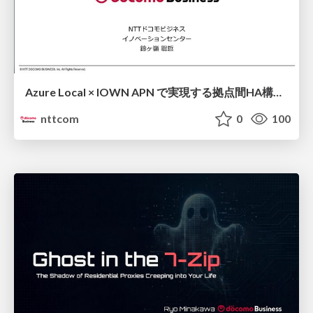
Azure Local × IOWN APN で実現する拠点間HA構成 ソブリンAI時代に求められるState管理・運用継続性・データ主権 / Cross-site HA Architecture Powered by Azure Local × IOWN APN ~ State Management, Operational Continuity, and Data Sovereignty for the Sovereign AI Era ~
nttcom
0
100