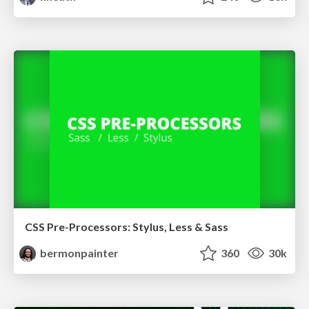
CSS Pre-Processors: Stylus, Less & Sass
bermonpainter
360
30k