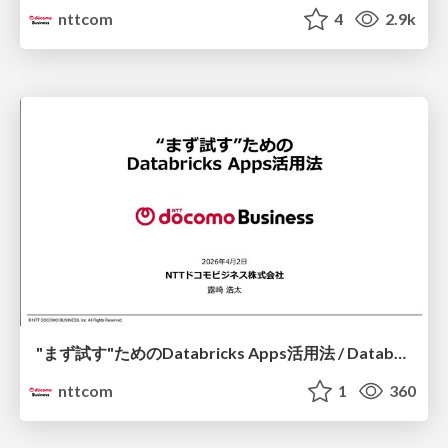
nttcom
4
2.9k
"まず試す"ためのDatabricks Apps活用法 / Databricks Apps for Early Experiments and Validation
nttcom
1
360