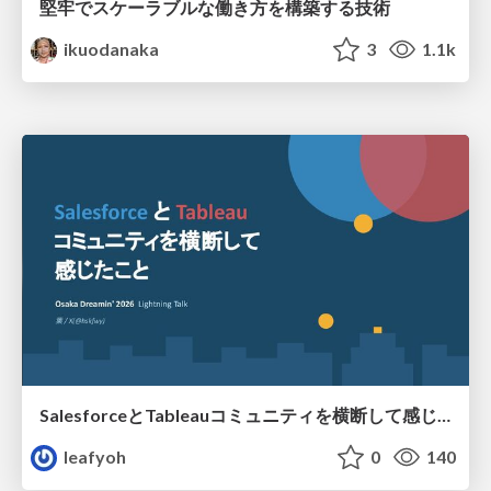
堅牢でスケーラブルな働き方を構築する技術
ikuodanaka
3
1.1k
SalesforceとTableauコミュニティを横断して感じたこと（Osaka Dreamin）
leafyoh
0
140