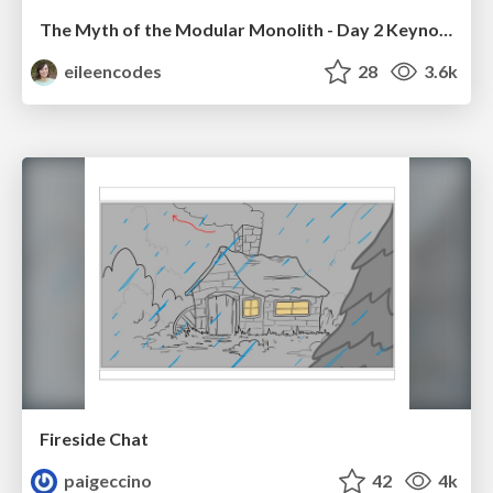
The Myth of the Modular Monolith - Day 2 Keynote - Rails World 2024
eileencodes
28
3.6k
Fireside Chat
paigeccino
42
4k