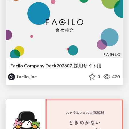
Facilo Company Deck202607_採用サイト用
facilo_inc
0
420