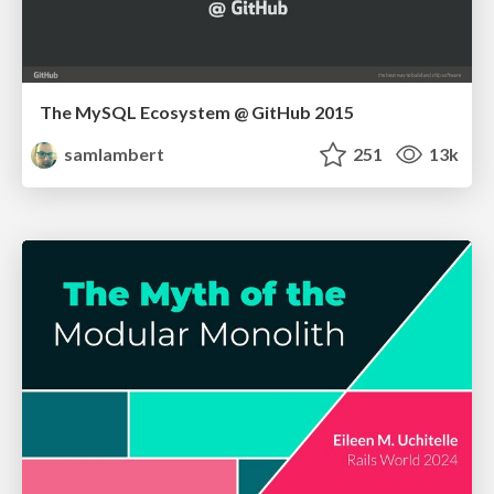
The MySQL Ecosystem @ GitHub 2015
samlambert
251
13k