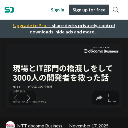
Sign in
Sign up for free
Upgrade to Pro
— share decks privately, control
downloads, hide ads and more …
NTT docomo Business
November 17, 2025