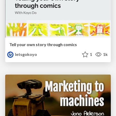
Tell your own story through comics
letsgokoyo
1
1k