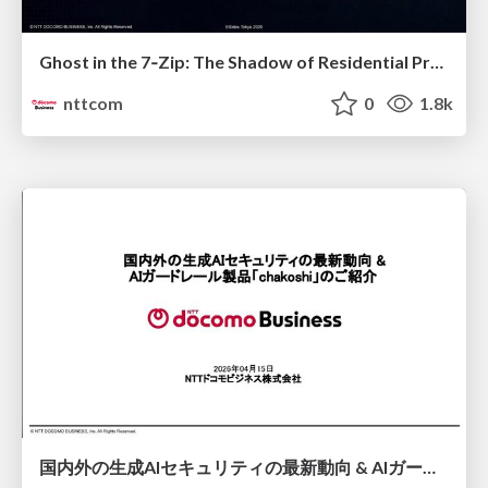
Ghost in the 7‑Zip: The Shadow of Residential Proxies Creeping into Your Life
nttcom
0
1.8k
国内外の生成AIセキュリティの最新動向 & AIガードレール製品「chakoshi」のご紹介 / Latest Trends in Generative AI Security (Domestic & International) & Introduction to AI Guardrail Product "chakoshi"