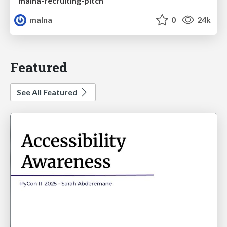
malna-recruiting-pitch
malna
0
24k
Featured
See All Featured