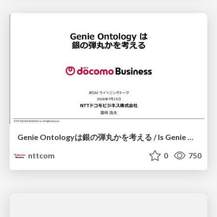
Genie Ontologyは銀の弾丸かを考える / Is Genie Ontology a Silver Bullet?
nttcom
0
750