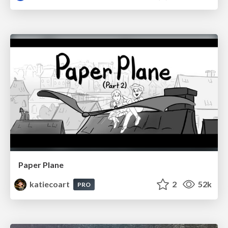
Paper Plane
katiecoart
2
52k
PRO