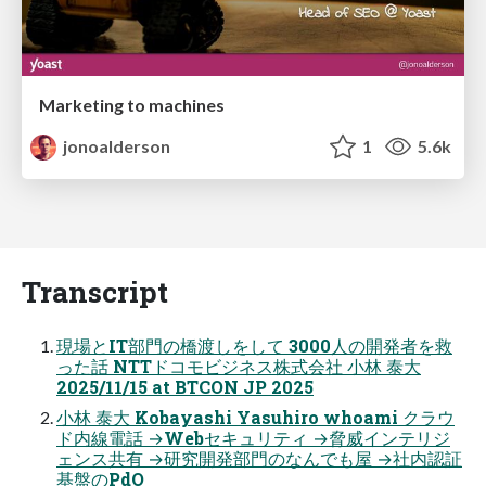
Marketing to machines
jonoalderson
1
5.6k
Transcript
現場とIT部⾨の橋渡しをして 3000⼈の開発者を救
った話 NTTドコモビジネス株式会社 ⼩林 泰⼤
2025/11/15 at BTCON JP 2025
⼩林 泰⼤ Kobayashi Yasuhiro whoami クラウ
ド内線電話 →Webセキュリティ →脅威インテリジ
ェンス共有 →研究開発部⾨のなんでも屋 →社内認証
基盤のPdO