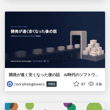
開発が速く安くなった後の話 AI時代のソフトウェアエンジニアリング組織論 #devsumi
recruitengineers
47
33k
PRO