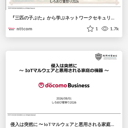
『三匹の子ぶた』から学ぶネットワークセキュリティの昔と今 / Network Security: Then and Now Through the Lens of The Three Little Pigs
nttcom
1
1.7k
侵入は突然に 〜 IoTマルウェアと悪用される家庭の機器 ～ / When Intrusion Strikes: IoT Malware and the Abuse of Home Devices