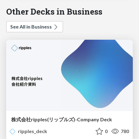
Other Decks in Business
See All in Business
株式会社ripples(リップルズ)-Company Deck
ripples_deck
0
780