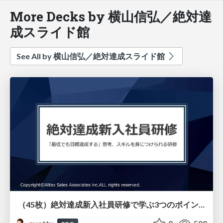
More Decks by 横山信弘／絶対達
成スライド館
See All by 横山信弘／絶対達成スライド館
（45枚）絶対達成新入社員研修で学ぶ3つのポイントとその特徴（リアル研修とオンライン教材）