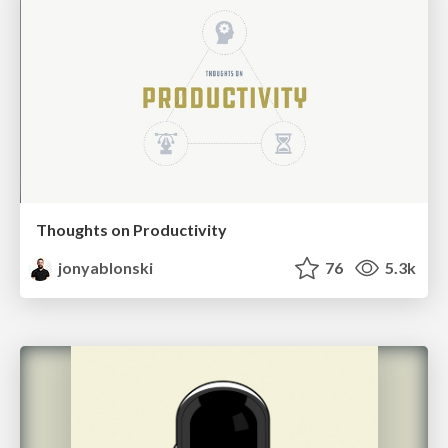
Thoughts on Productivity
jonyablonski
76
5.3k