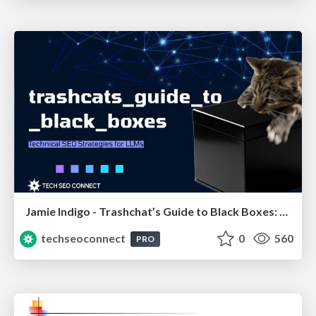
Jamie Indigo - Trashchat’s Guide to Black Boxes: Technical SEO Tactics for LLMs
techseoconnect
0
560
PRO