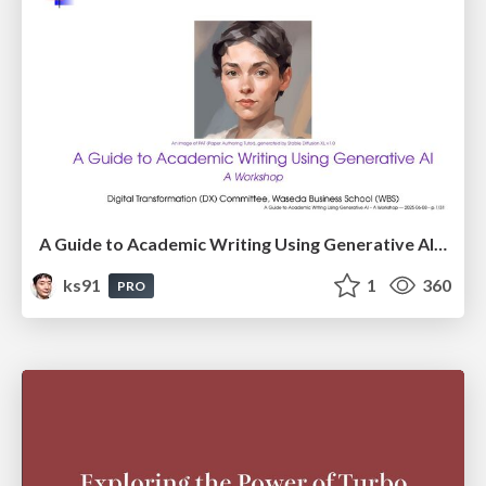
A Guide to Academic Writing Using Generative AI - A Workshop
ks91
1
360
PRO