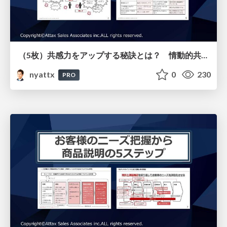
（5枚）共感力をアップする秘訣とは？ 情動的共感と認知的共感の違いについて
nyattx
0
230
PRO