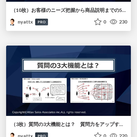
（10枚）お客様のニーズ把握から商品説明までの5ステップ （戦略的ヒアリング研修用）
nyattx
0
230
PRO
（3枚）質問の3大機能とは？ 質問力をアップする3つのポイント
nyattx
0
220
PRO