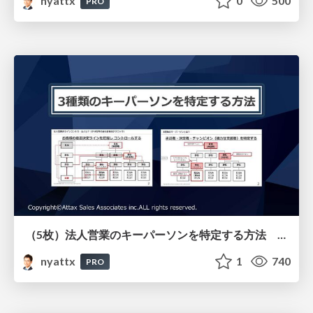
nyattx
0
500
PRO
（5枚）法人営業のキーパーソンを特定する方法 予材管理で最も重要なラインコントロール
nyattx
1
740
PRO