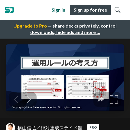
Sign in
Sign up for free
Upgrade to Pro
— share decks privately, control
downloads, hide ads and more …
横山信弘／絶対達成スライド館
PRO