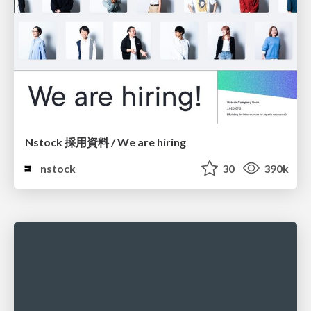
Nstock 採用資料 / We are hiring
nstock
30
390k