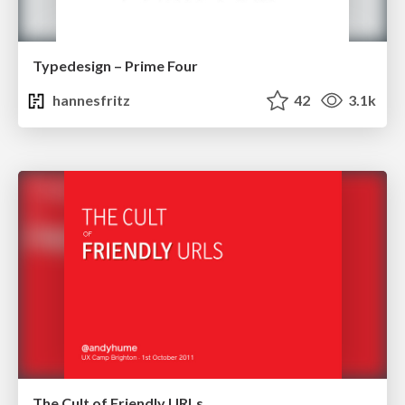
Typedesign – Prime Four
hannesfritz
42
3.1k
The Cult of Friendly URLs