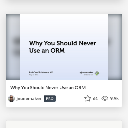
Why You Should Never Use an ORM
jnunemaker
61
9.9k
PRO