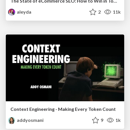
The State of eCommerce SEO: How to Win in Today's Products SERPs - #SEOweek
aleyda
2
11k
Context Engineering - Making Every Token Count
addyosmani
9
1k