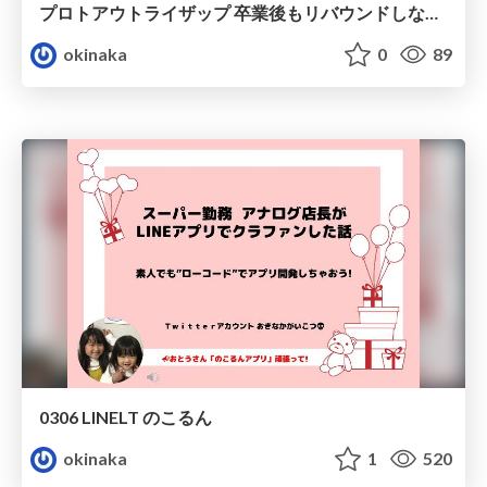
プロトアウトライザップ 卒業後もリバウンドしないために
okinaka
0
89
0306 LINELT のこるん
okinaka
1
520