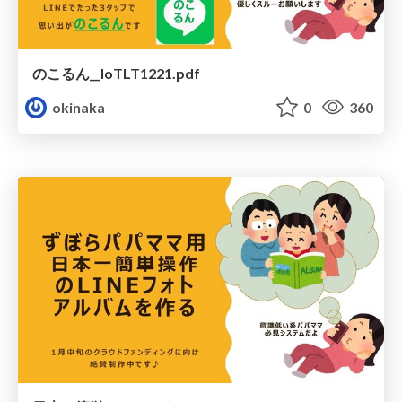
のこるん__IoTLT1221.pdf
okinaka
0
360