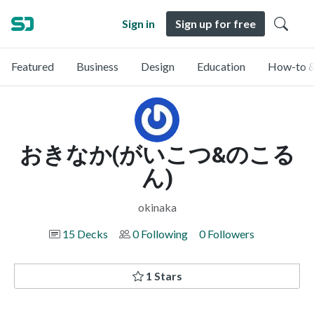
Sign in
Sign up for free
Featured
Business
Design
Education
How-to &
おきなか(がいこつ&のこる
ん)
okinaka
15 Decks
0 Following
0 Followers
1 Stars