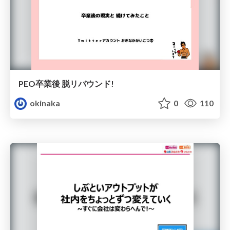
PEO卒業後 脱リバウンド!
okinaka
0
110