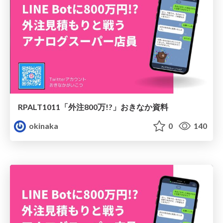
RPALT1011「外注800万!?」おきなか資料
okinaka
0
140