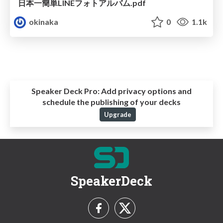
日本一簡単LINEフォトアルバム.pdf
okinaka
0
1.1k
Speaker Deck Pro:
Add privacy options and
schedule the publishing of your decks
Upgrade
SpeakerDeck