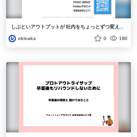
しぶといアウトプットが 社内をちょっとずつ変えていく
okinaka
0
180