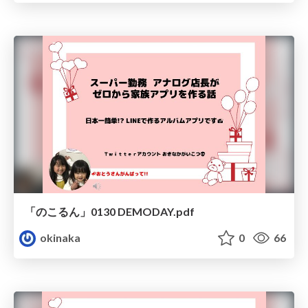
「のこるん」0130 DEMODAY.pdf
okinaka
0
66