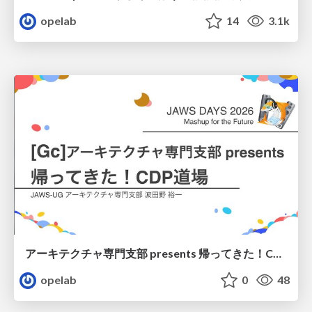
opelab
14
3.1k
アーキテクチャ専門支部 presents 帰ってきた！CDP道場 (解説編)/ 20260307-jaws-days-architecture-dojo-secure
opelab
0
48