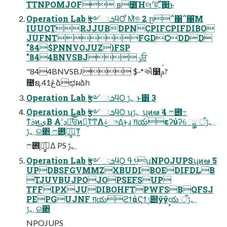
TTNPOMJOF ʙ೰Ήલʹ֬ೝ͓ͯ͘͠΂͖͜ͱ
Operation Lab ӡ༻ઃܭϥϘ ͋Μͨ୭ 2 ը΅΁΅΁͞Μ
IUUQTRJJUBDPNCPIFCPIFDIBO
JUFNTFGDCDDD
"84$PNNVOJUZ)FSP
"844BNVSBJ ݸਓ
"844BNVSBJ $-*ઐ໳ࢧ෦
೔ຊ.41ڠձಛผձһ
Operation Lab ӡ༻ઃܭϥϘ ؂ࢹͱ͸ 3
Operation Lab ӡ༻ઃܭϥϘ ʮ؂ࢹʯͷఆٛ 4 ෆ౎߹
ͳࣄͷى͜Β͵Α͏ʹܯռͯ͠ਓͷಈ͖ͳͲΛݟுΔ͜ͱɻ ग़యεʔύʔେࣙྛ ؂ࢹऀ
؂ࢹର৅ ෆ౎߹͕ى͖͍ͯͳ͍
ෆ౎߹͕ى͖͍ͯΔ PS ؂ࢹ
Operation Lab ӡ༻ઃܭϥϘ ࢀߟʮNPOJUPSʯͷఆٛ 5
UPDBSFGVMMZXBUDIBOEDIFDLB
TJUVBUJPOJOPSEFSUP
TFFIPXJUDIBOHFTPWFSBQFSJ
PEPGUJNF ग़యϩϯάϚϯݱ୅ӳӳࣙయ ؂ࢹऀ
؂ࢹର৅
NPOJUPS