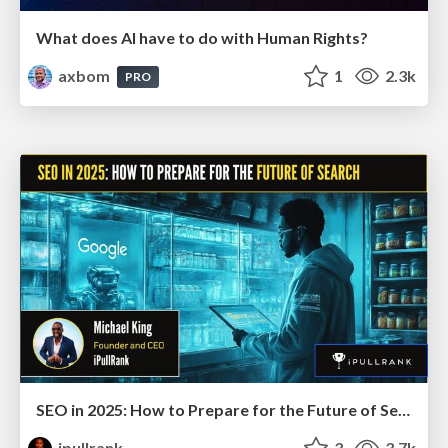
What does AI have to do with Human Rights?
axbom
1
2.3k
PRO
SEO in 2025: How to Prepare for the Future of Search
ipullrank
3
3.7k