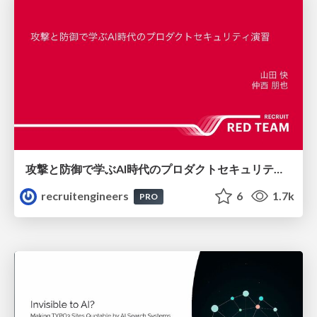
攻撃と防御で学ぶAI時代のプロダクトセキュリティ演習
recruitengineers
6
1.7k
PRO