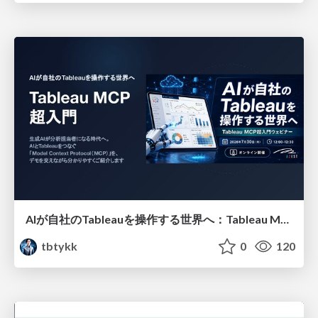
AIが自社のTableauを操作する世界へ：Tableau MCP超入門
tbtykk
0
120