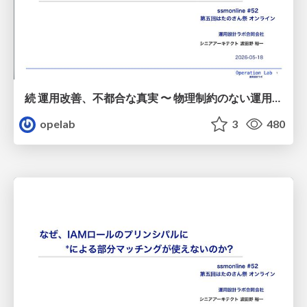
続 運用改善、不都合な真実 〜 物理制約のない運用改善はほとんど無価値 / 20260518-ssmjp-kaizen-no-value-without-physical-constraints
opelab
3
480