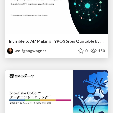
Invisible to AI? Making TYPO3 Sites Quotable by AI Search Systems
wolfgangwagner
0
150