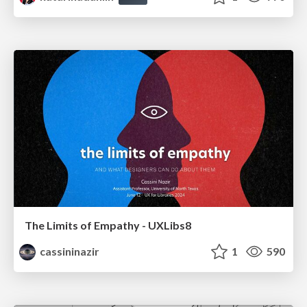
The Limits of Empathy - UXLibs8
cassininazir
1
590