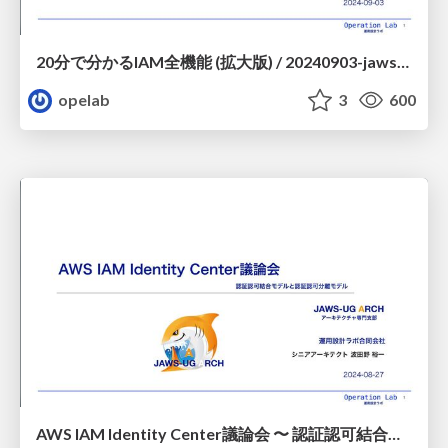
20分で分かるIAM全機能 (拡大版) / 20240903-jawsug-yokohama-iam
opelab
3
600
AWS IAM Identity Center議論会 〜 認証認可結合モデルと認証認可分離モデル / 20240827-jawsug-arch-iam_identity_center