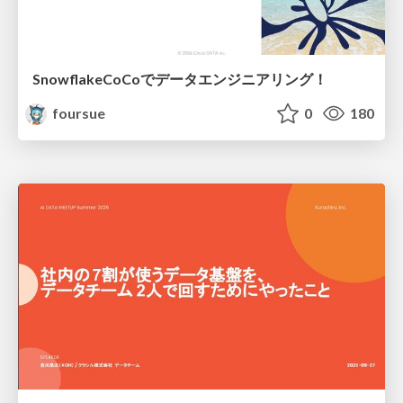
SnowflakeCoCoでデータエンジニアリング！
foursue
0
180