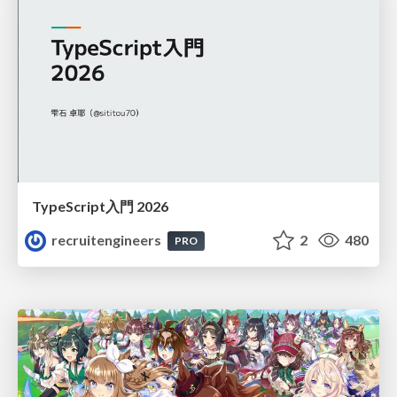
TypeScript入門 2026
recruitengineers
2
480
PRO