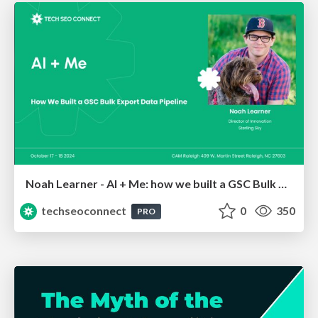
Noah Learner - AI + Me: how we built a GSC Bulk Export data pipeline
techseoconnect
0
350
PRO