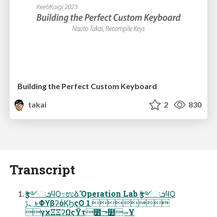
Building the Perfect Custom Keyboard
takai
2
830
Transcript
ӡ༻ઃܭϥϘ߹ಉձࣾ Operation Lab ӡ༻ઃܭϥϘ
؂ࢹͱΦϒβʔόϏϦςΟ 1 
γχΞΞʔΩςΫτ೾ా໺༟Ұ