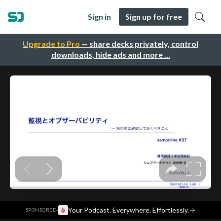
Sign in
Sign up for free
Upgrade to Pro
— share decks privately, control
downloads, hide ads and more …
·
Your Podcast. Everywhere. Effortlessly.
→
SPONSORED