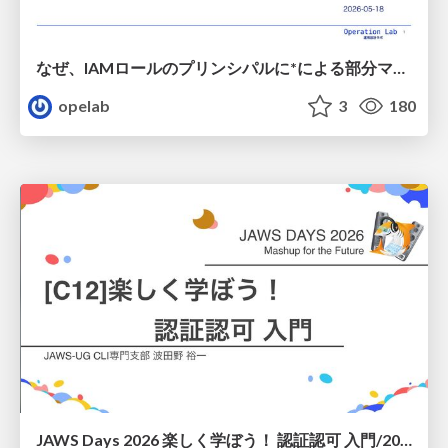
なぜ、IAMロールのプリンシパルに*による部分マッチングが使えないのか? / 20260518-ssmjp-iam-role-principal
opelab
3
180
JAWS Days 2026 楽しく学ぼう！ 認証認可 入門/20260307-jaws-days-novice-lane-auth