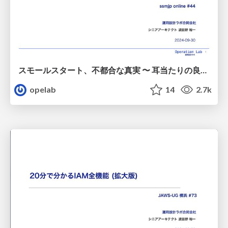
スモールスタート、不都合な真実 〜 耳当たりの良い言葉に現場が振り回されないために/20240930-ssmjp-small-start
opelab
14
2.7k