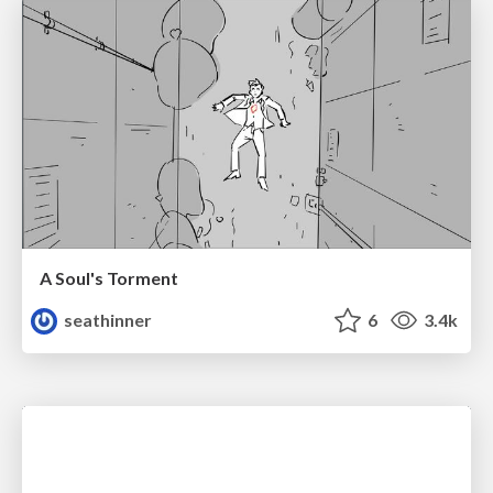
A Soul's Torment
seathinner
6
3.4k