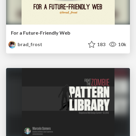
For a Future-Friendly Web
brad_frost
183
10k