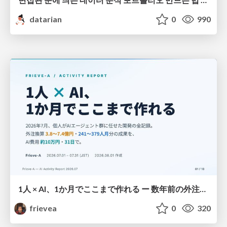
datarian
0
990
1人 × AI、1か月でここまで作れる ー 数年前の外注換算3.8〜7.4億円・241〜379人月分の作業を、AI費用 約10万円・31日で
frievea
0
320