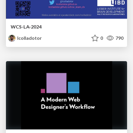
WCS-LA-2024
lcolladotor
0
790