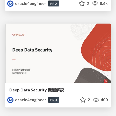
oracle4engineer
2
8.6k
PRO
Deep Data Security 機能解説
oracle4engineer
2
400
PRO