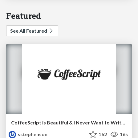
Featured
See All Featured
CoffeeScript is Beautiful & I Never Want to Write Plain JavaScript Again
sstephenson
162
16k