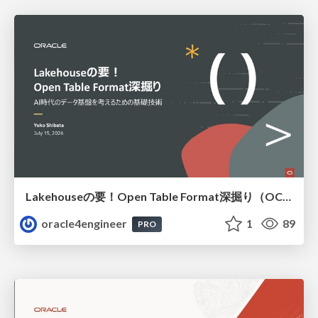
Lakehouseの要！Open Table Format深掘り（OCHaCafe Season 11 #6）
oracle4engineer
1
89
PRO