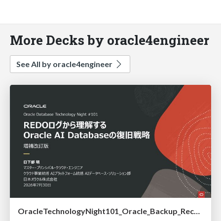
More Decks by oracle4engineer
See All by oracle4engineer
OracleTechnologyNight101_Oracle_Backup_Recovery_Strategy_from_REDO_UNDO