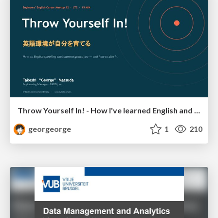
Throw Yourself In! - How I've learned English and What I'm Facing
georgeorge
1
210