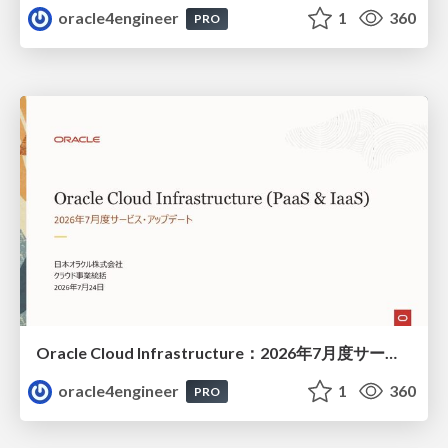
oracle4engineer
1
360
PRO
Oracle Cloud Infrastructure：2026年7月度サービス・アップデート
oracle4engineer
1
360
PRO