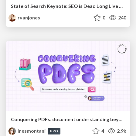
State of Search Keynote: SEO is Dead Long Live SEO
ryanjones
0
240
Conquering PDFs: document understanding beyond plain text
inesmontani
4
2.9k
PRO