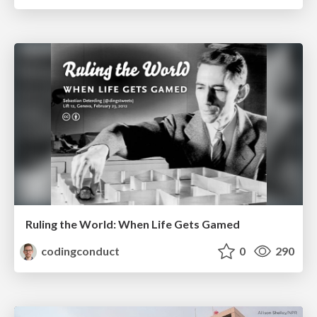
Ruling the World: When Life Gets Gamed
codingconduct
0
290