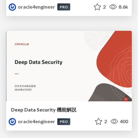
oracle4engineer
2
8.6k
PRO
Deep Data Security 機能解説
oracle4engineer
2
400
PRO