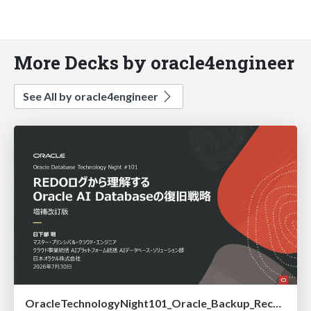
More Decks by oracle4engineer
See All by oracle4engineer
OracleTechnologyNight101_Oracle_Backup_Recovery_Strategy_from_REDO_UNDO