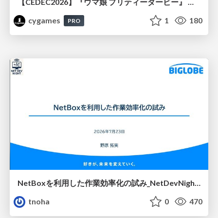
【CEDEC2026】『ウマ娘 プリティーダービー』 英語版のキャラクターの方言や口調をローカライズするための創造的アプローチ
cygames
1
180
PRO
NetBoxを利用した作業効率化の試み_NetDevNight4
tnoha
0
470