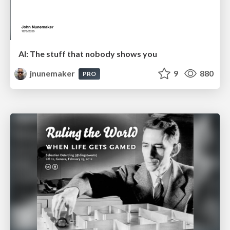
AI: The stuff that nobody shows you
jnunemaker
9
880
PRO