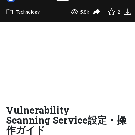
Technology
5.8k
2
Vulnerability
Scanning Service設定・操
作ガイド