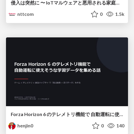
侵入は突然に 〜 IoTマルウェアと悪用される家庭の機器 ～ / When Intrusion Strikes: IoT Malware and the Abuse of Home Devices
nttcom
0
1.5k
Forza Horizon 6 のテレメトリ機能で 自動運転に使えそうな学習データを集める話
henjin0
0
140