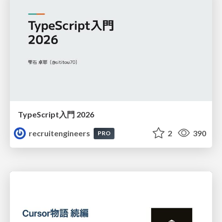
TypeScript入門 2026
recruitengineers
2
390
PRO