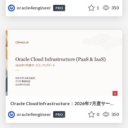
oracle4engineer
1
350
PRO
Oracle Cloud Infrastructure：2026年7月度サービス・アップデート
oracle4engineer
0
350
PRO