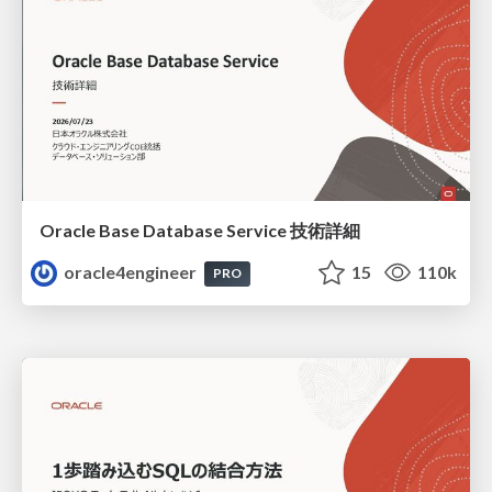
Oracle Base Database Service 技術詳細
oracle4engineer
15
110k
PRO