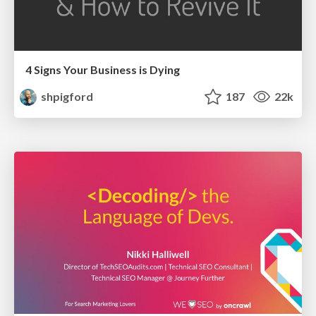
4 Signs Your Business is Dying
shpigford
187
22k