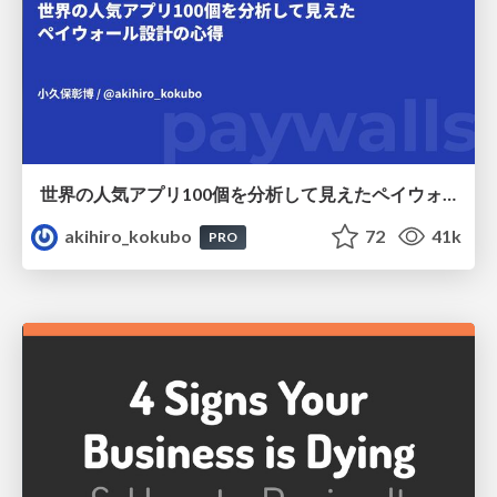
世界の人気アプリ100個を分析して見えたペイウォール設計の心得
akihiro_kokubo
72
41k
PRO