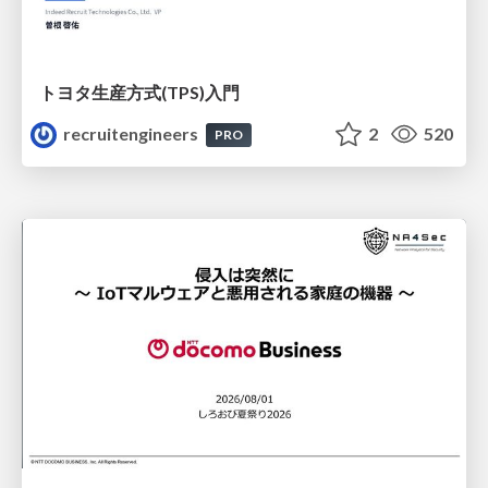
トヨタ⽣産⽅式(TPS)⼊⾨
recruitengineers
2
520
PRO