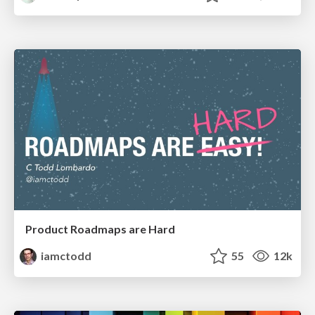
Product Roadmaps are Hard
iamctodd
55
12k