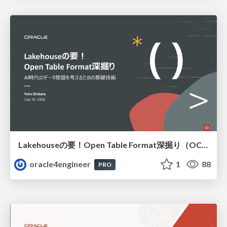
Lakehouseの要！Open Table Format深掘り（OCHaCafe Season 11 #6）
oracle4engineer
1
88
PRO