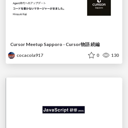
Cursor Meetup Sapporo - Cursor物語 続編
cocacola917
0
130