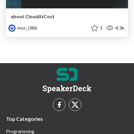
about CloudAtCost
msr_i386
1
4.3k
SpeakerDeck
Top Categories
Programming