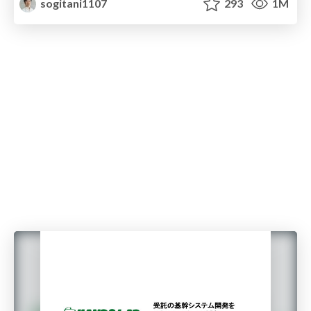
sogitani1107
293
1M