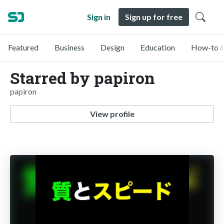
Sign in
Sign up for free
Featured
Business
Design
Education
How-to &
Starred by papiron
papiron
View profile