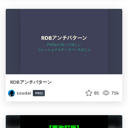
RDBアンチパターン
soudai
81
71k
PRO