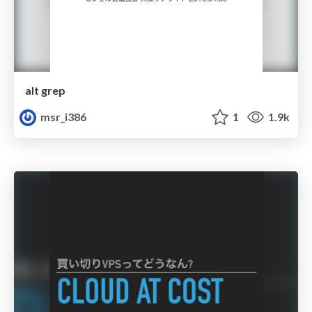
alt grep
msr_i386
1
1.9k