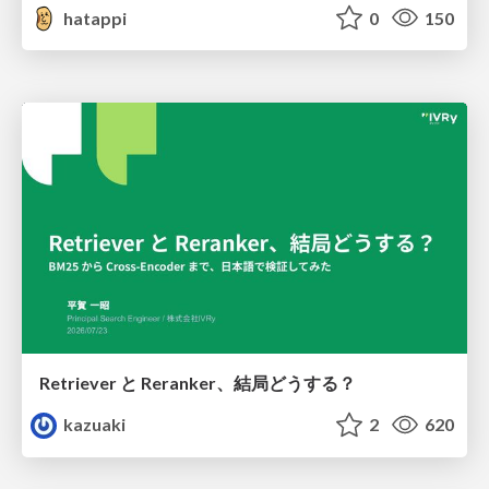
hatappi
0
150
Retriever と Reranker、結局どうする？
kazuaki
2
620