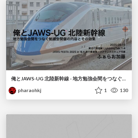
俺とJAWS-UG 北陸新幹線 - 地方勉強会間をつなぐ勉強会開催の内容とその効果 -
pharaohkj
1
130