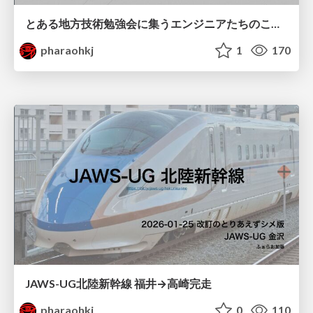
とある地方技術勉強会に集うエンジニアたちのこれまでとこれから
pharaohkj
1
170
JAWS-UG北陸新幹線 福井→高崎完走
pharaohkj
0
110