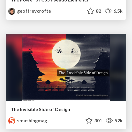
geoffreycrofte
82
6.5k
The Invisible Side of Design
smashingmag
301
52k