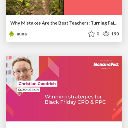
Why Mistakes Are the Best Teachers: Turning Failure into a Pathway for Growth
auna
0
190