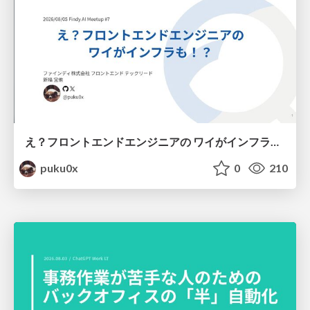
え？フロントエンドエンジニアの ワイがインフラも！？
puku0x
0
210