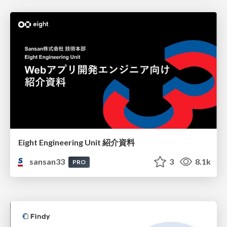
Eight Engineering Unit 紹介資料
sansan33
3
8.1k
PRO