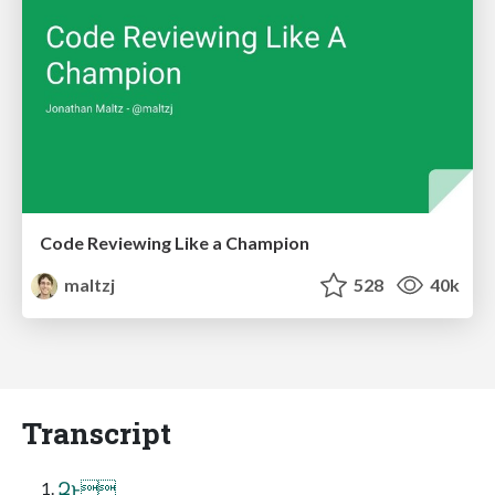
Code Reviewing Like a Champion
maltzj
528
40k
Transcript
Զͱ