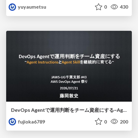
yuyaumetsu
0
430
DevOps Agentで運用判断をチーム資産にする ~Agent InstructionsとAgent Skillを継続的に育てる~
fujioka6789
0
200