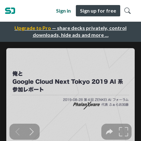
Sign in
Sign up for free
Upgrade to Pro
— share decks privately, control
downloads, hide ads and more …