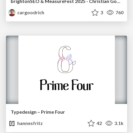
brightonSEO & MeasureFest 2025 - Christian Goodrich - Winning strategies for Black Friday CRO & PPC
cargoodrich
3
760
Typedesign – Prime Four
hannesfritz
42
3.1k