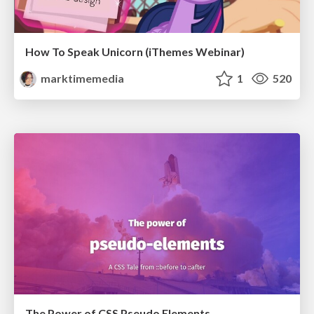
How To Speak Unicorn (iThemes Webinar)
marktimemedia
1
520
The Power of CSS Pseudo Elements