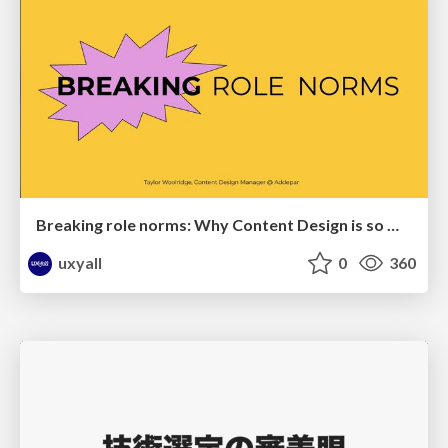
Breaking role norms: Why Content Design is so much more than writing copy - Taylor Woolridge
uxyall
0
360