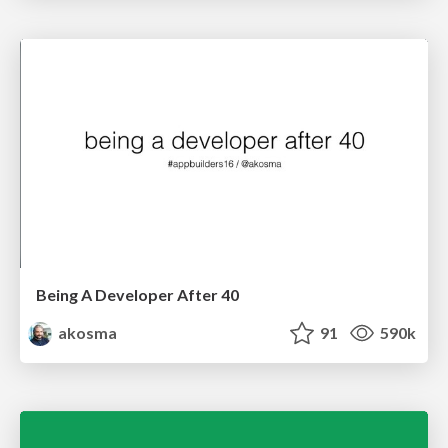
Being A Developer After 40
akosma
91
590k