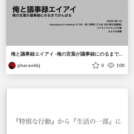
俺と議事録エイアイ -俺の言葉が議事録にのるまでがんばる-
pharaohkj
0
100