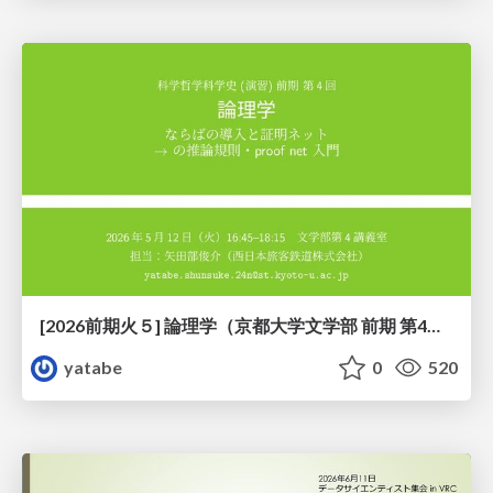
[2026前期火５] 論理学（京都大学文学部 前期 第4回）「 ならば（→）の導入と証明ネット」
yatabe
0
520