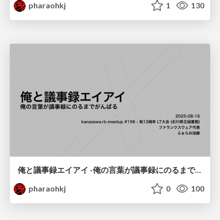
pharaohkj
1
130
俺と議事録エイアイ -俺の言葉が議事録にのるまでがんばる-
pharaohkj
0
100