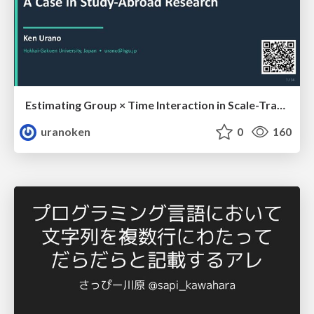
Estimating Group × Time Interaction in Scale-Transformed CEFR-J Self-Assessment Scores: A Case in Study-Abroad Research
uranoken
0
160