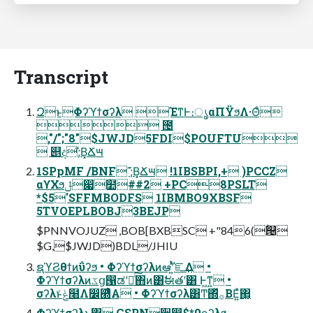
Transcript
ԶͱΦʔϓϯσʔλ ΈͳͰ։ൃαΠΫϧΛ·Θͦ͏
 ౔
,"/";"8"$JWJD5FDI$POUFTU
 ୅ද;͊Β͓Ճ౻
1SPpMF /BNF ;͊Β͓Ճ౻ !1IBSBPI,+ )PCCZ
αϒΧϧݪ෇໺॓##2 +PC8PSLT
*$5'SFFMBODFS 1IBMBO9XBSF
5TVOEPLBOBJ3BEJP
$PNNVOJUZ ,BOB[BXBSC +"846(ۚ୔
$G,$JWJD)BDL/JHIU
ຊϓϨθϯͷΰʔϧ • Φʔϓϯσʔλͷఆٛʹ͍ͭͯ֬ೝ͢Δ •
Φʔϓϯσʔλͷػց൑ಡʹదͨ͠΋ͷ͸ࣗಈతʹ͸ Ͱ͖ͳ͍ •
σʔλͱݟͨ໨Λ෼཭ͤΑ • Φʔϓϯσʔλ͸Ͳ͏΍ͬͯ࡞ΒΕ͍ͯ͘΂͖͔
Φʔϓϯσʔλͱ͸ GSPN੓෎$*0ϙʔλϧ