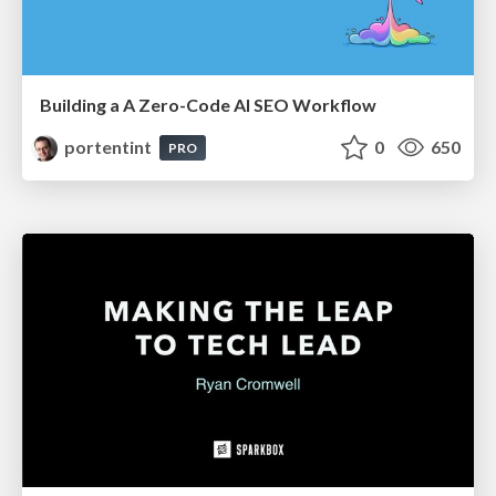
Building a A Zero-Code AI SEO Workflow
portentint
0
650
PRO