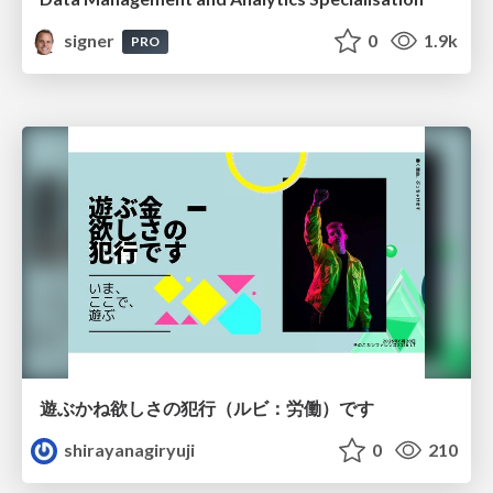
signer
0
1.9k
PRO
遊ぶかね欲しさの犯行（ルビ：労働）です
shirayanagiryuji
0
210