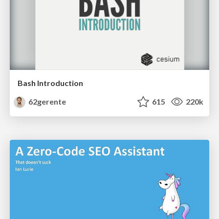
Bash Introduction
62gerente
615
220k