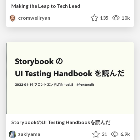
Making the Leap to Tech Lead
cromwellryan
135
10k
StorybookのUI Testing Handbookを読んだ
zakiyama
31
6.9k