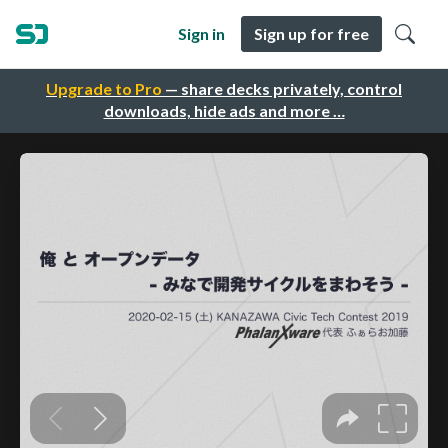
Sign in
Sign up for free
Upgrade to Pro
— share decks privately, control
downloads, hide ads and more …