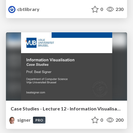
cbtlibrary
0
230
Case Studies - Lecture 12 - Information Visualisation (4019538FNR)
signer
0
200
PRO