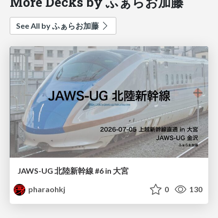
More Decks by ふぁらお加藤
See All by ふぁらお加藤
JAWS-UG 北陸新幹線 #6 in 大宮
pharaohkj
0
130