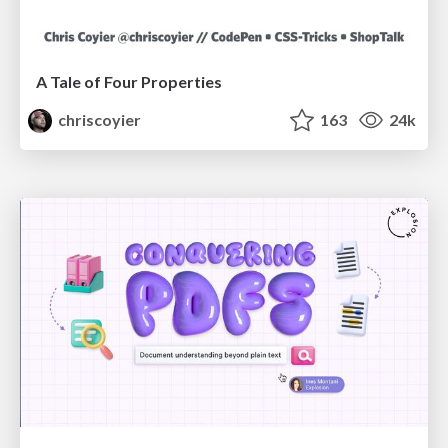
A Tale of Four Properties
chriscoyier
163
24k