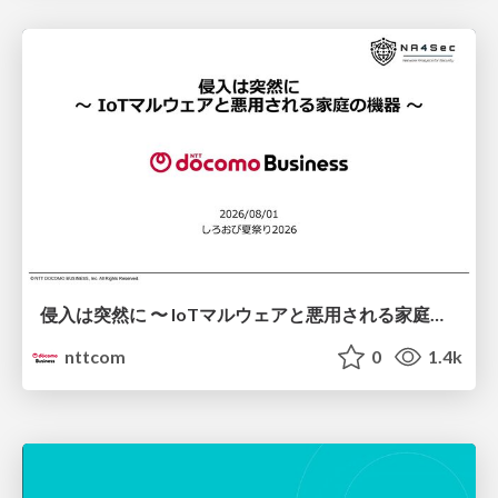
侵入は突然に 〜 IoTマルウェアと悪用される家庭の機器 ～ / When Intrusion Strikes: IoT Malware and the Abuse of Home Devices
nttcom
0
1.4k