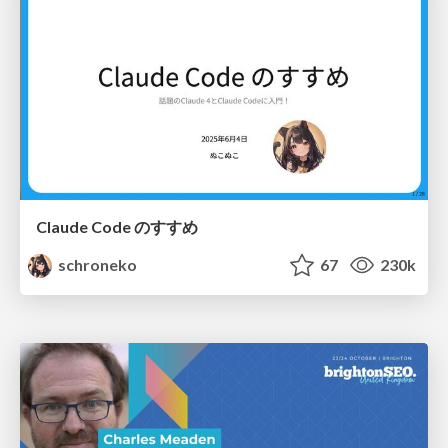
Claude Code のすすめ
schroneko
67
230k