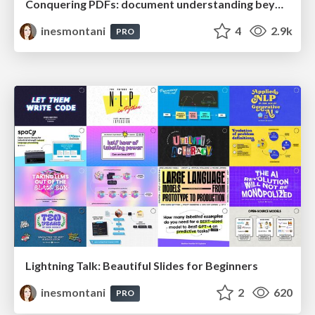
Conquering PDFs: document understanding beyond plain text
inesmontani
4
2.9k
PRO
Lightning Talk: Beautiful Slides for Beginners
inesmontani
2
620
PRO