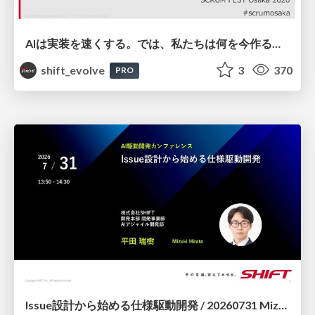
AIは実装を速くする。では、私たちは何を今作るべきか？－立場を越えてリリースに向き合ったチーム開発の実践 / 20260801 Hiromi Nakaya and Naoki Takahashi
shift_evolve
3
370
PRO
Issue設計から始める仕様駆動開発 / 20260731 Mizuki Hirata