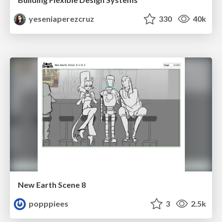
yeseniaperezcruz
330
40k
New Earth Scene 8
popppiees
3
2.5k