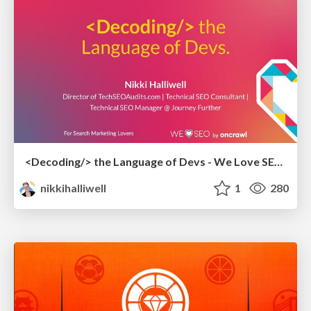
<Decoding/> the Language of Devs - We Love SEO 2024
nikkihalliwell
1
280