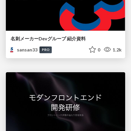
名刺メーカーDevグループ 紹介資料
sansan33
0
1.2k
PRO