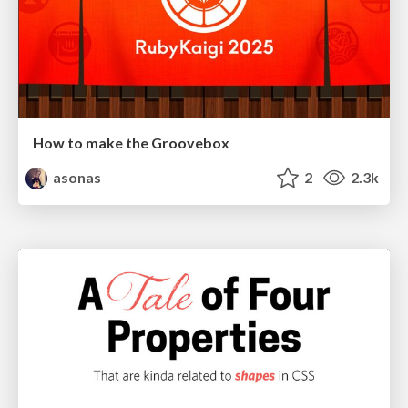
How to make the Groovebox
asonas
2
2.3k