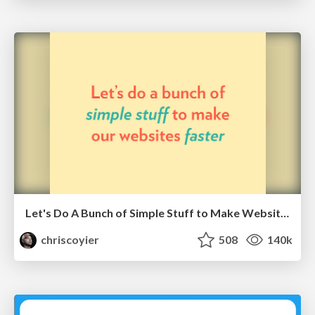
Let's Do A Bunch of Simple Stuff to Make Websites Faster
chriscoyier
508
140k