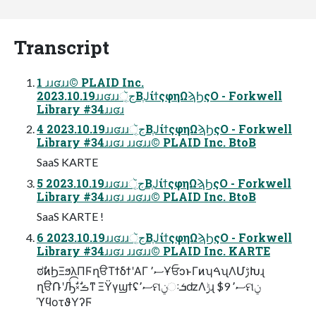
Transcript
1 ɹɹʛɹɹ© PLAID Inc.
2023.10.19ɹɹʛɹɹجૅ͔ΒֶͿίϯςφηΩϡϦςΟ - Forkwell
Library #34ɹɹʛɹ
4 2023.10.19ɹɹʛɹɹجૅ͔ΒֶͿίϯςφηΩϡϦςΟ - Forkwell
Library #34ɹɹʛɹ ɹɹʛɹɹ© PLAID Inc. BtoB
SaaS KARTE
5 2023.10.19ɹɹʛɹɹجૅ͔ΒֶͿίϯςφηΩϡϦςΟ - Forkwell
Library #34ɹɹʛɹ ɹɹʛɹɹ© PLAID Inc. BtoB
SaaS KARTE !
6 2023.10.19ɹɹʛɹɹجૅ͔ΒֶͿίϯςφηΩϡϦςΟ - Forkwell
Library #34ɹɹʛɹ ɹɹʛɹɹ© PLAID Inc. KARTE
ಠࣗͷϦΞϧλΠϜղੳΤϯδϯʹΑΓ ސ٬ҰਓͻͱΓͷʮࠓʯΛՄࢹԽɻ
ղੳ݁ՌʹԠͨࣗ͡༝ࣗࡏͳ ΞΫγϣϯʢސ٬ମݧઃܭʣΛ࣮ݱɻ $9 ސ٬ମݧ
ϓϥοτϑΥʔϜ