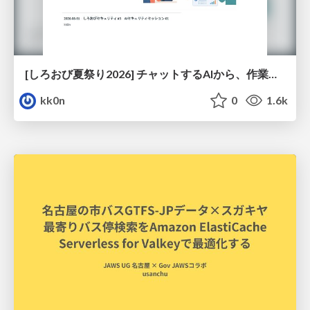
[しろおび夏祭り2026] チャットするAIから、作業するAIへ - 使われ方の変化と、その裏側で起きていること
kk0n
0
1.6k