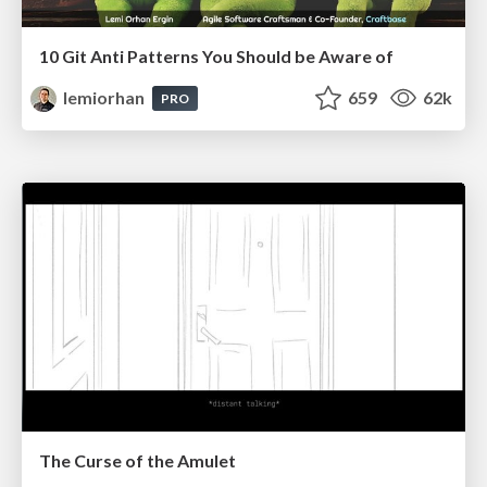
10 Git Anti Patterns You Should be Aware of
lemiorhan
659
62k
PRO
The Curse of the Amulet