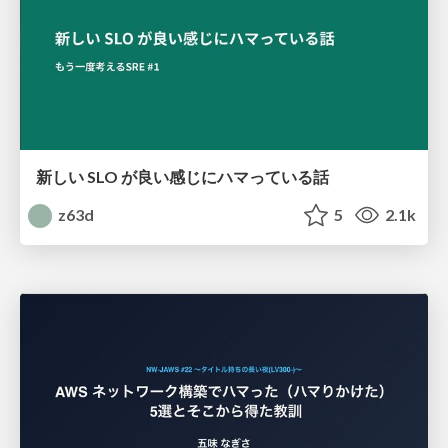
新しい SLO が良い感じにハマっている話
z63d
5
2.1k