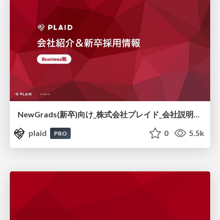
NewGrads(新卒)向け_株式会社プレイド_会社説明資料_27卒
plaid
0
5.5k
PRO