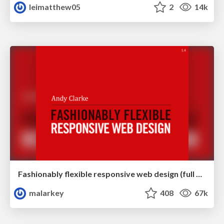
leimatthew05
2
14k
Fashionably flexible responsive web design (full day workshop)
malarkey
408
67k