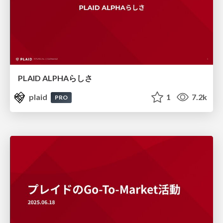
PLAID ALPHAらしさ
plaid
1
7.2k
PRO