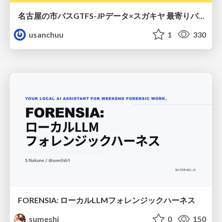
名古屋の市バスGTFS-JPデータ×スガキヤ 最寄りバス停検索をAmazon ElastiCache Serverless for Valkeyで最適化する
usanchuu
1
330
FORENSIA: ローカルLLMフォレンジックハーネス
sumeshi
0
150