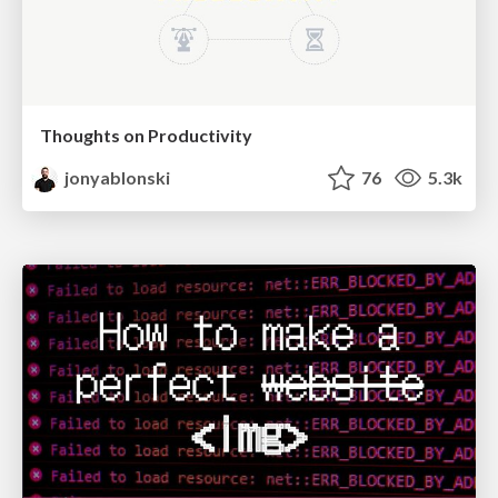
Thoughts on Productivity
jonyablonski
76
5.3k