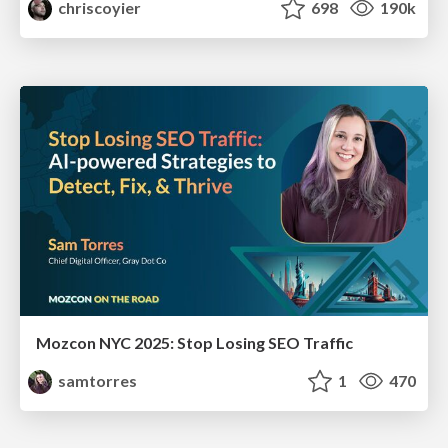
chriscoyier
698
190k
Mozcon NYC 2025: Stop Losing SEO Traffic
samtorres
1
470