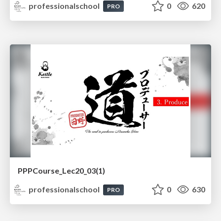
professionalschool
0
620
PRO
PPPCourse_Lec20_03(1)
professionalschool
0
630
PRO