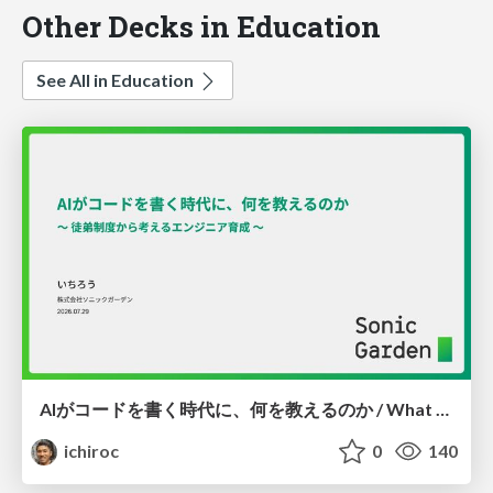
Other Decks in Education
See All in Education
AIがコードを書く時代に、何を教えるのか / What Should We Teach in the Age of AI-Generated Code?
ichiroc
0
140