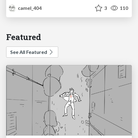
camel_404
3
110
Featured
See All Featured