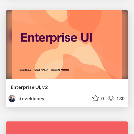
Enterprise UI, v2
stevekinney
0
130