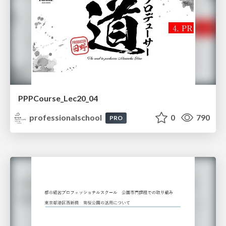
PPPCourse_Lec20_04
professionalschool
0
790
PRO