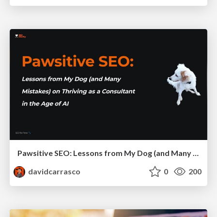
Pawsitive SEO: Lessons from My Dog (and Many Mistakes) on Thriving as a Consultant in the Age of AI
davidcarrasco
0
200