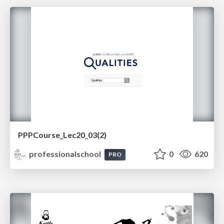
PPPCourse_Lec20_03(2)
professionalschool
0
620
PRO