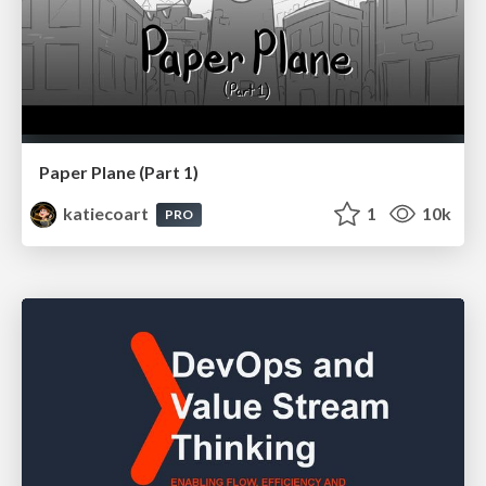
Paper Plane (Part 1)
katiecoart
1
10k
PRO