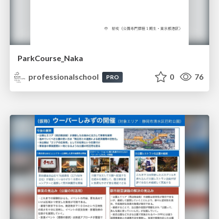
ParkCourse_Naka
professionalschool
0
76
PRO