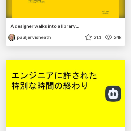
A designer walks into a library…
pauljervisheath
211
24k