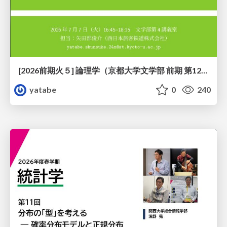
[2026前期火５] 論理学（京都大学文学部 前期 第12回）「証明を走らせる：カリー・ハワード対応」
yatabe
0
240