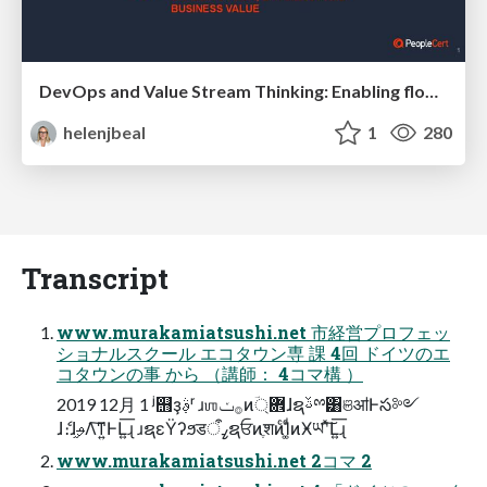
DevOps and Value Stream Thinking: Enabling flow, efficiency and business value
helenjbeal
1
280
Transcript
www.murakamiatsushi.net 市経営プロフェッ
ショナルスクール エコタウン専 課 4回 ドイツのエ
コタウンの事 から （講師： 4コマ構 ）
2019 12月 1 ʲ஫ҙࣄ߲ʳ ɹஶ࡞ݖͷؔ܎্ɺຊࢿྉ͸ଞॴͰస༻
ɺެ։ɺ֦ࢄΛ͠ͳ͍ͰԼ͍͞ɻ ɹຊεΫʔϧडߨऀຊਓͷֶशͷͨΊ͚ͩͷӾཡʹͯ͠Լ͍͞ɻ
www.murakamiatsushi.net 2コマ 2