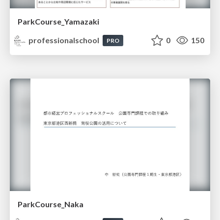
ParkCourse_Yamazaki
professionalschool
0
150
PRO
ParkCourse_Naka