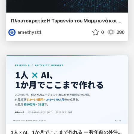
Πλουτοκρατία: Η Τυραννία του Μαμμωνά και η Μεταανθρώπινη Δουλεία
amethyst1
0
280
1人 × AI、1か月でここまで作れる ー 数年前の外注換算3.8〜7.4億円・241〜379人月分の作業を、AI費用 約10万円・31日で