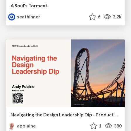
A Soul's Torment
seathinner
6
3.2k
Navigating the Design Leadership Dip - Product Design Week Design Leaders+ Conference 2024
apolaine
1
380