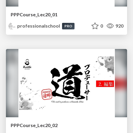
PPPCourse_Lec20_01
professionalschool
0
920
PRO
PPPCourse_Lec20_02