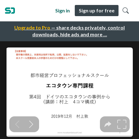
Sign in
Sign up for free
Upgrade to Pro
— share decks privately, control
downloads, hide ads and more …