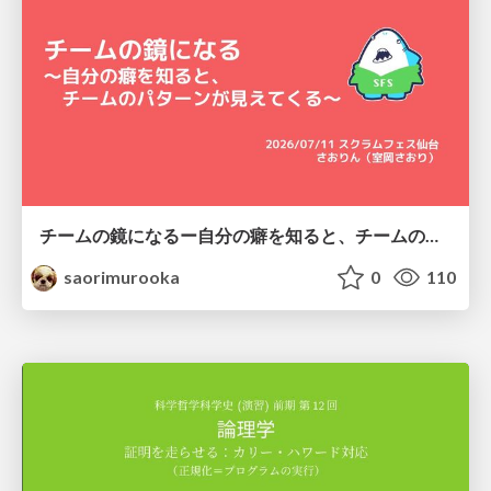
チームの鏡になるー自分の癖を知ると、チームのパターンが見えてくる@スクフェス仙台
saorimurooka
0
110