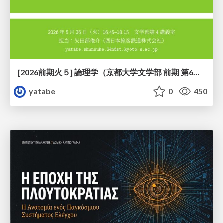
[2026前期火５] 論理学（京都大学文学部 前期 第6回）「かつとまたはの規則」
yatabe
0
450