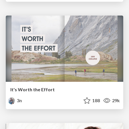
It's Worth the Effort
3n
188
29k