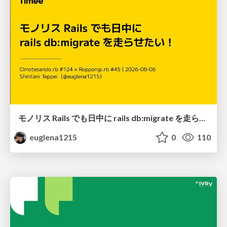
モノリス Rails でも日中に rails db:migrate を走らせたい！ / Daytime rails db:migrate on Monolithic Rails!
euglena1215
0
110