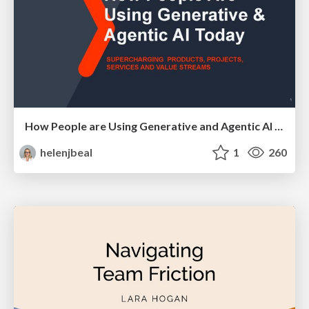
How People are Using Generative and Agentic AI to Supercharge Their Products, Projects, Services and Value Streams Today
helenjbeal
1
260