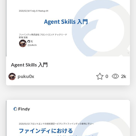
Agent Skills 入門
puku0x
0
2k