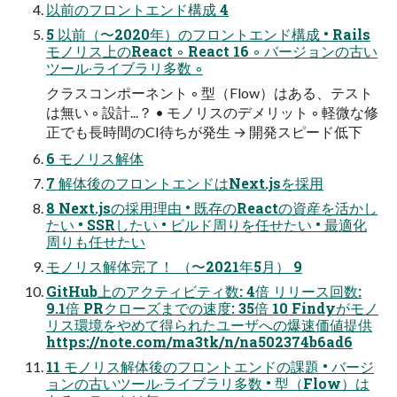
以前のフロントエンド構成 4
5 以前（〜2020年）のフロントエンド構成 • Rails
モノリス上のReact ◦ React 16 ◦ バージョンの古い
ツール‧ライブラリ多数 ◦
クラスコンポーネント ◦ 型（Flow）はある、テスト
は無い ◦ 設計...？ • モノリスのデメリット ◦ 軽微な修
正でも⻑時間のCI待ちが発⽣ → 開発スピード低下
6 モノリス解体
7 解体後のフロントエンドはNext.jsを採⽤
8 Next.jsの採⽤理由 • 既存のReactの資産を活かし
たい • SSRしたい • ビルド周りを任せたい • 最適化
周りも任せたい
モノリス解体完了！ （〜2021年5⽉） 9
GitHub上のアクティビティ数: 4倍 リリース回数:
9.1倍 PRクローズまでの速度: 35倍 10 Findyがモノ
リス環境をやめて得られたユーザへの爆速価値提供
https://note.com/ma3tk/n/na502374b6ad6
11 モノリス解体後のフロントエンドの課題 • バージ
ョンの古いツール‧ライブラリ多数 • 型（Flow）は