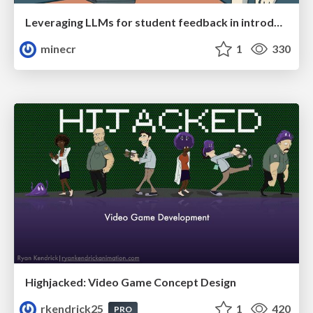
Leveraging LLMs for student feedback in introductory data science courses - posit::conf(2025)
minecr
1
330
Highjacked: Video Game Concept Design
rkendrick25
1
420
PRO