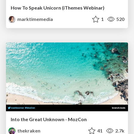
How To Speak Unicorn (iThemes Webinar)
marktimemedia
1
520
Into the Great Unknown - MozCon
thekraken
41
2.7k