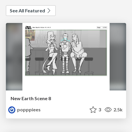
See All Featured
New Earth Scene 8
popppiees
3
2.5k