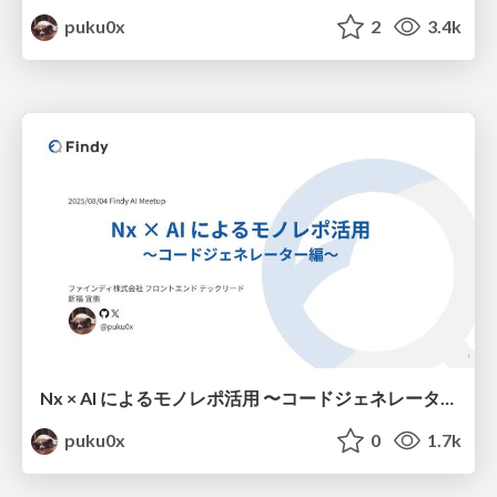
puku0x
2
3.4k
Nx × AI によるモノレポ活用 〜コードジェネレーター編〜
puku0x
0
1.7k