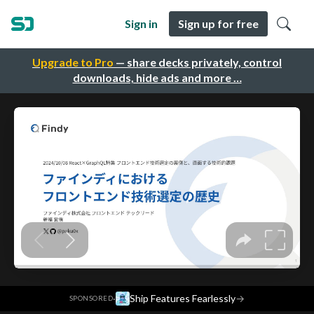
Sign in
Sign up for free
Upgrade to Pro
— share decks privately, control
downloads, hide ads and more …
·
Ship Features Fearlessly
→
SPONSORED