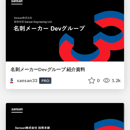
名刺メーカーDevグループ 紹介資料
sansan33
0
1.2k
PRO