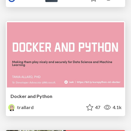
Docker and Python
trallard
47
4.1k