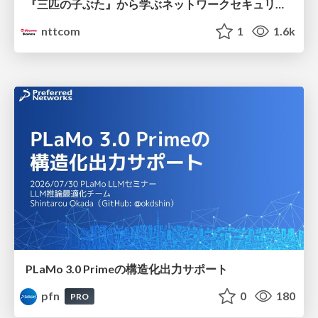
『三匹の子ぶた』から学ぶネットワークセキュリティの昔と今 / Network Security: Then and Now Through the Lens of The Three Little Pigs
nttcom
1
1.6k
PLaMo 3.0 Primeの構造化出力サポート
pfn
0
180
PRO