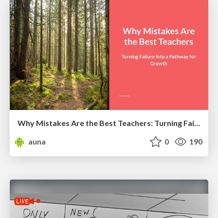
Why Mistakes Are the Best Teachers: Turning Failure into a Pathway for Growth
auna
0
190