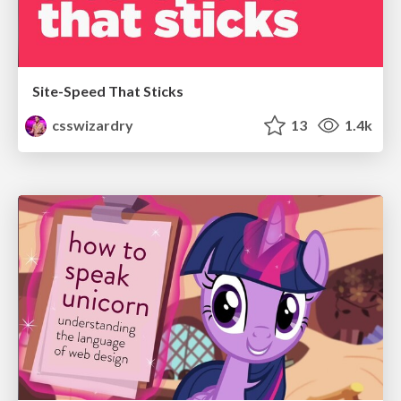
Site-Speed That Sticks
csswizardry
13
1.4k