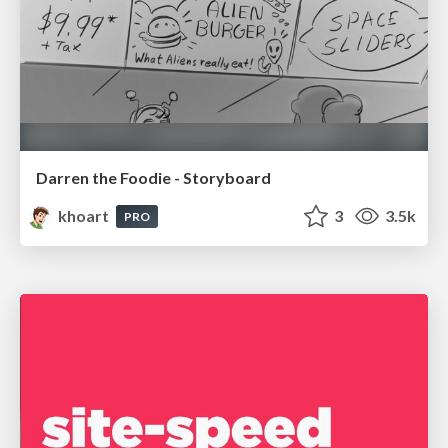
Darren the Foodie - Storyboard
khoart
3
3.5k
PRO