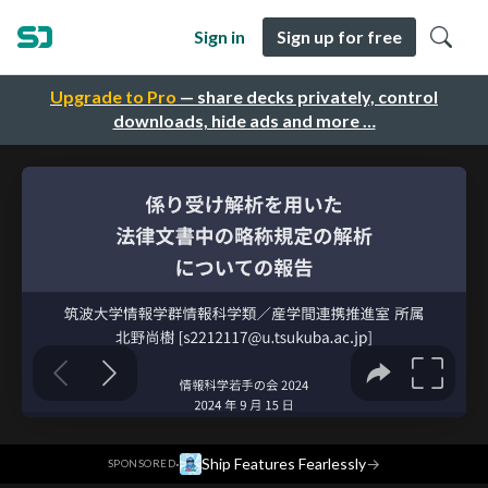
Sign in
Sign up for free
Upgrade to Pro
— share decks privately, control
downloads, hide ads and more …
·
Ship Features Fearlessly
→
SPONSORED