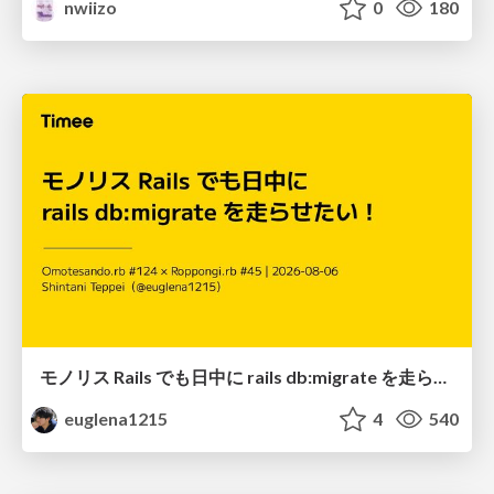
nwiizo
0
180
モノリス Rails でも日中に rails db:migrate を走らせたい！ / Daytime rails db:migrate on Monolithic Rails!
euglena1215
4
540