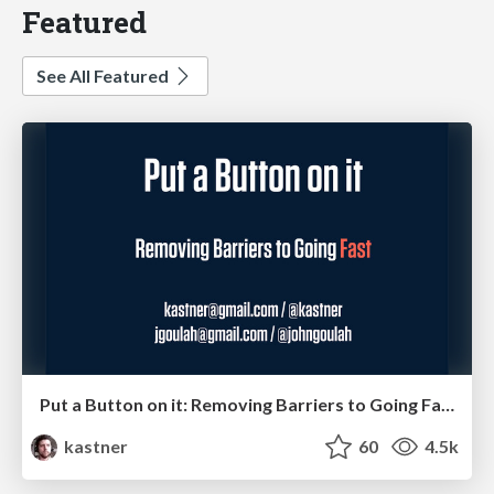
Featured
See All Featured
Put a Button on it: Removing Barriers to Going Fast.
kastner
60
4.5k