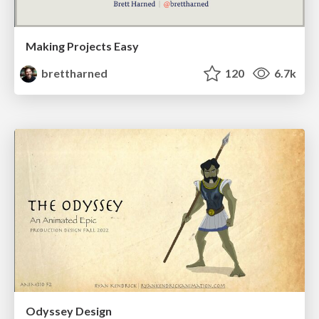
Making Projects Easy
brettharned
120
6.7k
Odyssey Design