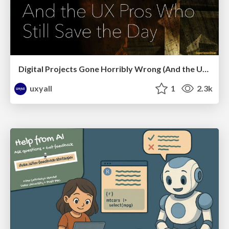
Digital Projects Gone Horribly Wrong (And the UX Pros Who Still Save the Day) - Dean Schuster
uxyall
1
2.3k