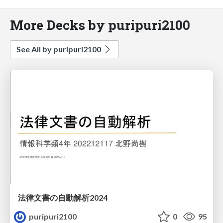
More Decks by puripuri2100
See All by puripuri2100
法律文書の自動解析2024
puripuri2100
0
95