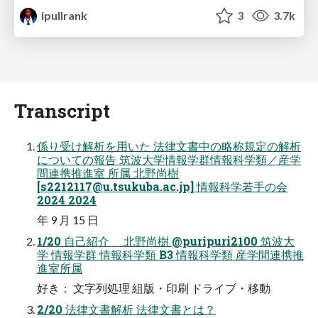
ipullrank
3
3.7k
Transcript
係り受け解析を用いた 法律文書中の略称規定の解析
についての報告 筑波大学情報学群情報科学類／産学
間連携推進室 所属 北野尚樹
[
s2212117@u.tsukuba.ac.jp
] 情報科学若手の会
2024 2024
年 9 月 15 日
1/20 自己紹介 北野尚樹 @puripuri2100 筑波大
学 情報学群 情報科学類 B3 情報科学類 産学間連携推
進室所属
好き： 文字列処理 組版・印刷 ドライブ・移動
2/20 法律文書解析 法律文書とは？