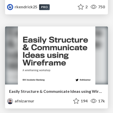
rkendrick25
2
750
PRO
Easily Structure & Communicate Ideas using Wireframe
afnizarnur
194
17k