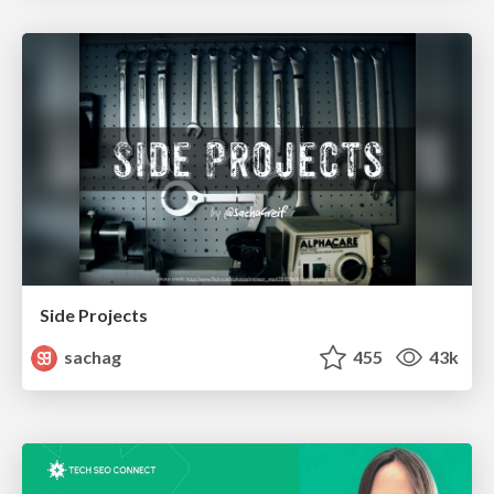
Side Projects
sachag
455
43k