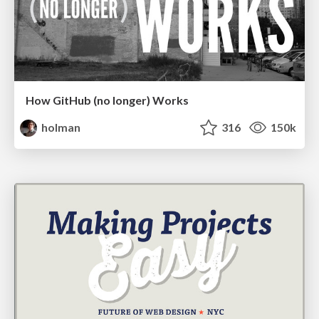
How GitHub (no longer) Works
holman
316
150k