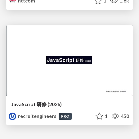
nttcom
1
1.6k
JavaScript 研修 (2026)
recruitengineers
1
450
PRO