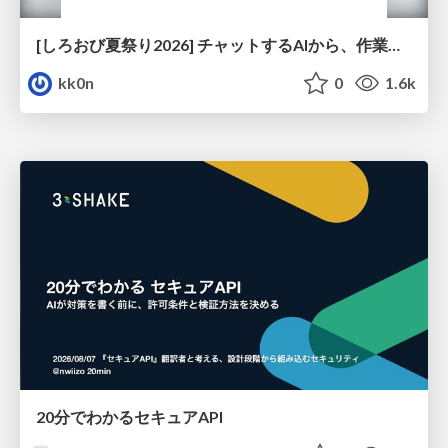
[しろおび夏祭り2026] チャットするAIから、作業するAIへ - 使われ方の変化と、その裏側で起きていること
kk0n
0
1.6k
20分でわかるセキュアAPI